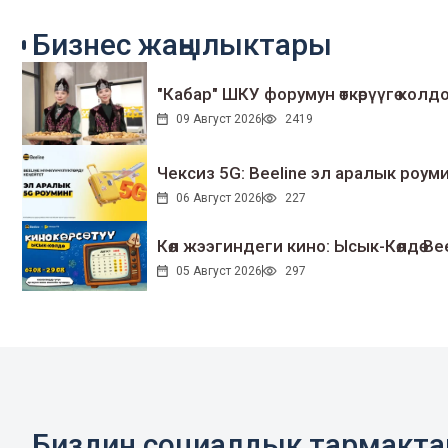
Бизнес жаңылыктары
"Кабар" ШКУ форумун өткөрүүгө колдо
09 Август 2026
2419
Чексиз 5G: Beeline эл аралык ро
06 Август 2026
227
Көл жээгиндеги кино: Ысык-Көлдө Bee
05 Август 2026
297
Биздин социалдык тармакт