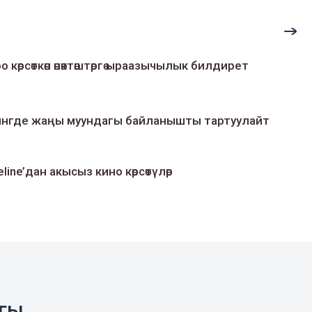
о көрсөткөн өнөктөштөргө ыраазычылык билдирет
умингде жаңы муундагы байланышты тартуулайт
line’дан акысыз кино көрсөтүлөр
агы