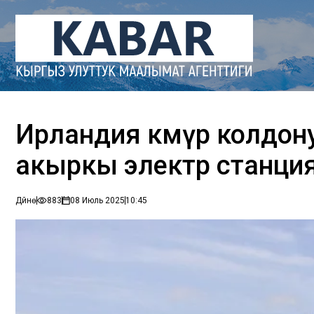
Ирландия көмүр колдон
акыркы электр станци
Дүйнө
883
08 Июль 2025
10:45