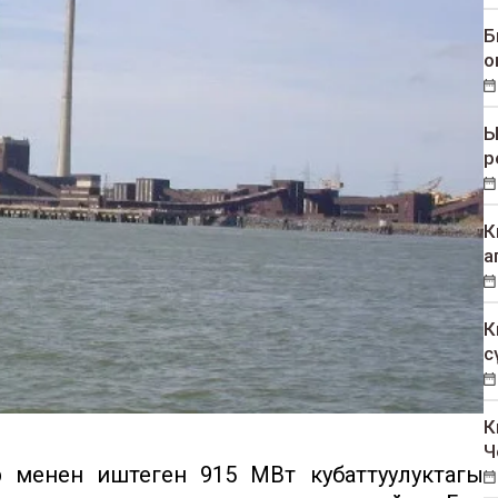
Б
о
Ы
р
К
а
К
с
К
Ч
 менен иштеген 915 МВт кубаттуулуктагы