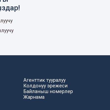
ыздар!
луучу
ылуучу
Агенттик тууралуу
Колдонуу эрежеси
Байланыш номерлер
Жарнама