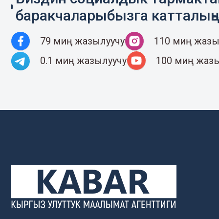
баракчаларыбызга катталың
79 миң жазылуучу
110 миң жазы
0.1 миң жазылуучу
100 миң жаз