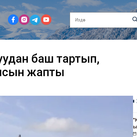
уудан баш тартып,
ясын жапты
"
ы