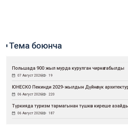
Тема боюнча
Польшада 900 жыл мурда курулган чиркөө табылды
07 Август 2026
19
ЮНЕСКО Пекинди 2029-жылдын Дүйнөлүк архитекту
06 Август 2026
220
Түркияда туризм тармагынан түшкөн киреше азайд
06 Август 2026
187