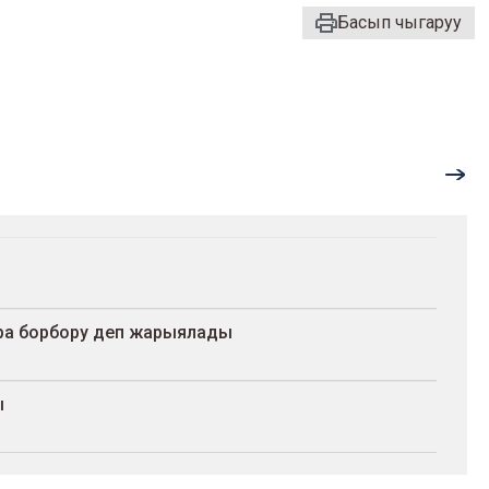
Басып чыгаруу
ра борбору деп жарыялады
ы