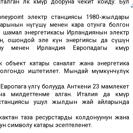
лган өлкө көмүр дооруна чекит койду. Бул
neypoint электр станциясы 1980-жылдары
тарынын өнүгүшү менен кара отунга болгон
лы шамал энергетикасы Ирландиянын электр
н, ошондой эле күн энергиясы да өсүшүн
уну менен Ирландия Европадагы көмүр
к объект катары саналат жана энергетика
болгондо иштетилет. Мындай мүмкүнчүлүк
Европага үлгү болууда. Анткени 23 мамлекет
ча милдеттенме алган. Италия да көмүр
р станциясы ушул жылдын жай айларында
актан таза ресурстарды колдонуунун жана
ун символу катары эсептеленет.