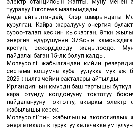
электр станциясын жапты. Муну менен ата
тууралуу Еuronews маалымдады.
Анда айтылгандай, Клэр шаарындагы Mo
курулган. Кайра жаралуучу энергия булак
суроо-талап кескин кыскарган. Өткөн жы
энергия өндүрүшүнүн 37%сын камсыздага
көрсөтүп, рекорддорду жаңылоодо. М
пайдаланбаган 15-өлкө болуп калды.
Moneypoint жабылгандан кийин резервди
система кошумча кубаттуулукка муктаж 
2029-жылга чейин сакталары айтылды.
Ирландиянын көмүрдөн баш тартышы бүткүл 
кара отунду колдонууну токтотуу боюн
пайдаланууну токтотту, акыркы элект
жабылышы керек.
Moneypoint`тин жабылышы экологиялык ж
энергетикалык туруктуу келечекке умтулуун