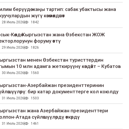
илим берүүдө жаңы тартип: сабак убактысы жана
куучулардын жүгү көзөмөлдөнөт
28 Июль 2026
1842
сык-Көлдө Кыргызстан жана Өзбекстан ЖОЖ
екторлорунун форуму өттү
29 Июль 2026
1826
ыргызстан менен Өзбекстан туристтердин
гымын 10 млн адамга жеткирүүнү көздөйт – Кубатов
30 Июль 2026
1560
ыргызстан-Азербайжан президенттеринин
үйлөшүүлөрү: бир катар документтерге кол коюлду
31 Июль 2026
1503
ыргызстан жана Азербайжан президенттери
олпон-Атада сүйлөшүүлөрдү өткөрдү
31 Июль 2026
1461