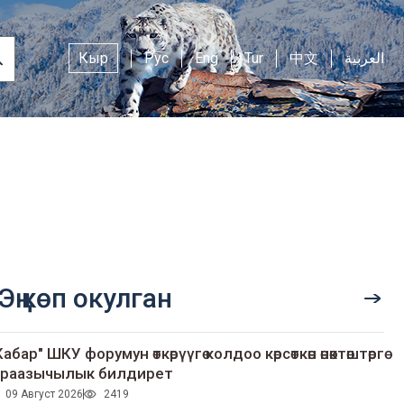
Кыр
Рус
Eng
Tur
中文
العربية
Эң көп окулган
Кабар" ШКУ форумун өткөрүүгө колдоо көрсөткөн өнөктөштөргө
раазычылык билдирет
09 Август 2026
2419