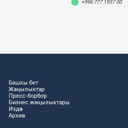
+996 777 1937 00
Башкы бет
Жаңылыктар
Пресс-борбор
Бизнес жаңылыктары
Издөө
Архив