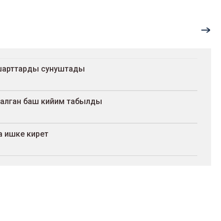
шарттарды сунуштады
салган баш кийим табылды
а ишке кирет