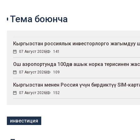
Тема боюнча
Кыргызстан россиялык инвесторлорго жагымдуу 
07 Август 2026
141
Ош аэропортунда 100дөн ашык норка терисинен жа
07 Август 2026
109
Кыргызстан менен Россия үчүн бирдиктүү SIM-карт
07 Август 2026
152
инвестиция