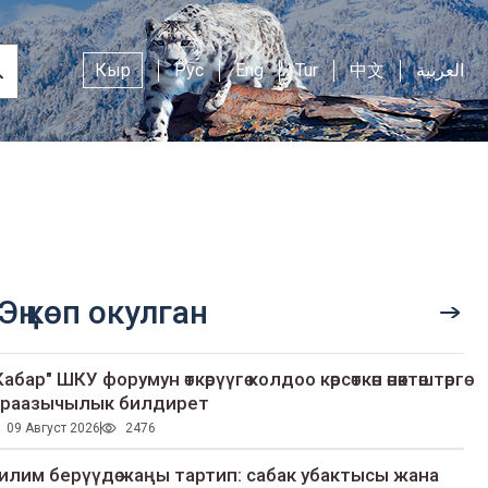
Кыр
Рус
Eng
Tur
中文
العربية
Эң көп окулган
Кабар" ШКУ форумун өткөрүүгө колдоо көрсөткөн өнөктөштөргө
раазычылык билдирет
09 Август 2026
2476
илим берүүдө жаңы тартип: сабак убактысы жана