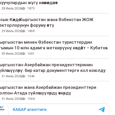
куучулардын жүгү көзөмөлдөнөт
28 Июль 2026
1873
сык-Көлдө Кыргызстан жана Өзбекстан ЖОЖ
екторлорунун форуму өттү
29 Июль 2026
1869
ыргызстан менен Өзбекстан туристтердин
гымын 10 млн адамга жеткирүүнү көздөйт – Кубатов
30 Июль 2026
1601
ыргызстан-Азербайжан президенттеринин
үйлөшүүлөрү: бир катар документтерге кол коюлду
31 Июль 2026
1546
ыргызстан жана Азербайжан президенттери
олпон-Атада сүйлөшүүлөрдү өткөрдү
31 Июль 2026
1504