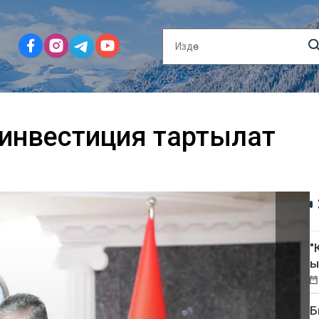
 инвестиция тартылат
"
ы
Б