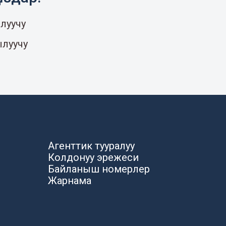
луучу
ылуучу
Агенттик тууралуу
Колдонуу эрежеси
Байланыш номерлер
Жарнама