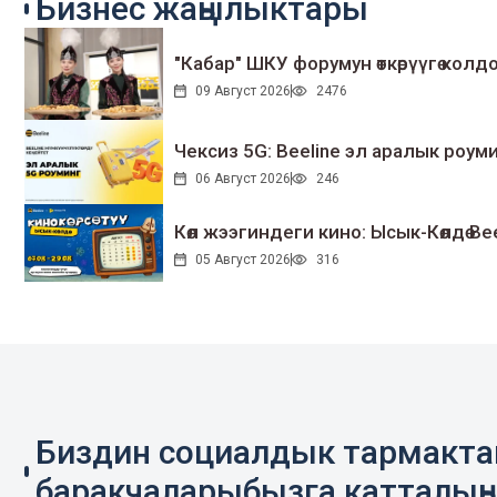
Бизнес жаңылыктары
"Кабар" ШКУ форумун өткөрүүгө колдо
09 Август 2026
2476
Чексиз 5G: Beeline эл аралык ро
06 Август 2026
246
Көл жээгиндеги кино: Ысык-Көлдө Bee
05 Август 2026
316
Биздин социалдык тармакт
баракчаларыбызга катталың