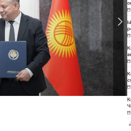
о
Ы
р
К
а
К
с
К
Ч