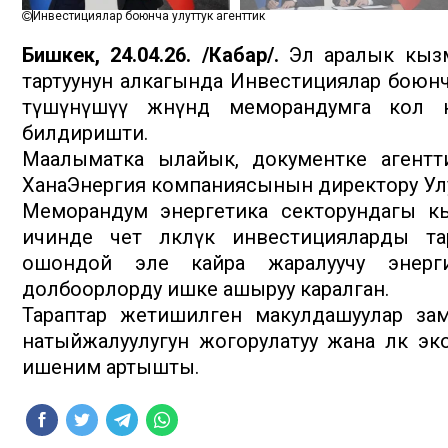
Инвестициялар боюнча улуттук агенттик
Бишкек, 24.04.26. /Кабар/.
Эл аралык кызм
тартуунун алкагында Инвестициялар боюнча
түшүнүшүү жөнүндө меморандумга кол к
билдиришти.
Маалыматка ылайык, документке агент
ХанаЭнергия компаниясынын директору Ул
Меморандум энергетика секторундагы кыз
ичинде чет өлкөлүк инвестицияларды та
ошондой эле кайра жаралуучу энерг
долбоорлорду ишке ашыруу каралган.
Тараптар жетишилген макулдашуулар зам
натыйжалуулугун жогорулатуу жана өлкө эконо
ишеним артышты.