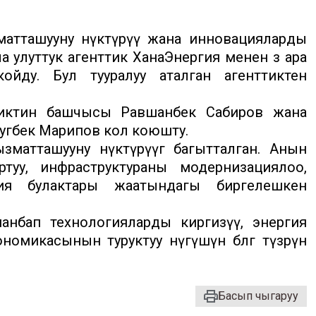
атташууну өнүктүрүү жана инновацияларды
 улуттук агенттик ХанаЭнергия менен өз ара
ойду. Бул тууралуу аталган агенттиктен
тиктин башчысы Равшанбек Сабиров жана
угбек Марипов кол коюшту.
матташууну өнүктүрүүгө багытталган. Анын
ртуу, инфраструктураны модернизациялоо,
ия булактары жаатындагы биргелешкен
анбап технологияларды киргизүү, энергия
микасынын туруктуу өнүгүшүнө өбөлгө түзөрүнө
Басып чыгаруу