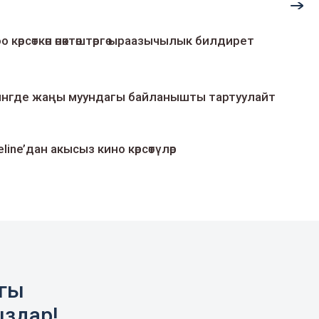
о көрсөткөн өнөктөштөргө ыраазычылык билдирет
умингде жаңы муундагы байланышты тартуулайт
line’дан акысыз кино көрсөтүлөр
агы
ыздар!