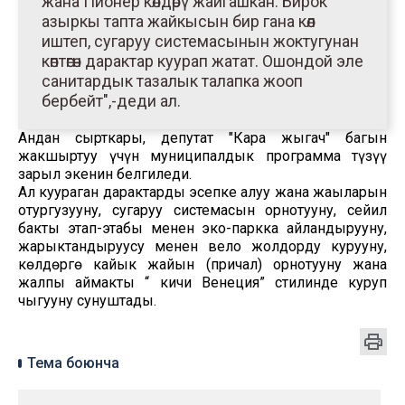
жана Пионер көлдөрү жайгашкан. Бирок
азыркы тапта жайкысын бир гана көл
иштеп, сугаруу системасынын жоктугунан
көптөгөн дарактар куурап жатат. Ошондой эле
санитардык тазалык талапка жооп
бербейт",-деди ал.
Андан сырткары, депутат "Кара жыгач" багын
жакшыртуу үчүн муниципалдык программа түзүү
зарыл экенин белгиледи.
Ал куураган дарактарды эсепке алуу жана жаңыларын
отургузууну, сугаруу системасын орнотууну, сейил
бакты этап-этабы менен эко-паркка айландырууну,
жарыктандыруусу менен вело жолдорду курууну,
көлдөргө кайык жайын (причал) орнотууну жана
жалпы аймакты “ кичи Венеция” стилинде куруп
чыгууну сунуштады.
Тема боюнча