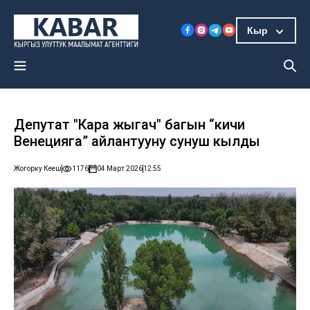
Кыр
Депутат "Кара жыгач" багын “кичи
Венецияга” айлантууну сунуш кылды
Жогорку Кеңеш
1176
04 Март 2026
12:55