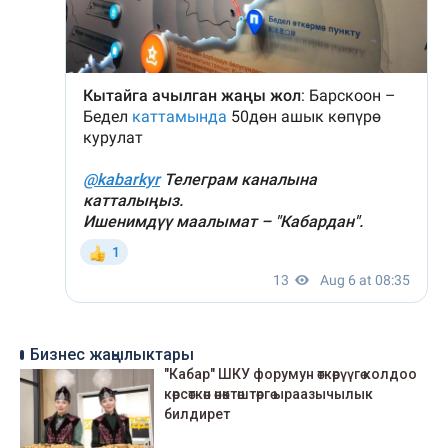
Бизнес жаңылыктары
"Кабар" ШКУ форумун өткөрүүгө колдоо
көрсөткөн өнөктөштөргө ыраазычылык
билдирет