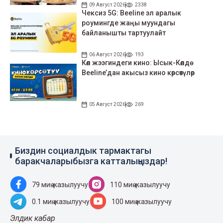
09 Август 2026
2338
Чексиз 5G: Beeline эл аралык
роумингде жаңы муундагы
байланышты тартуулайт
06 Август 2026
193
Көл жээгиндеги кино: Ысык-Көлдө
Beeline’дан акысыз кино көрсөтүлөр
05 Август 2026
269
Биздин социалдык тармактагы
баракчаларыбызга катталыңыздар!
79 миң жазылуучу
110 миң жазылуучу
0.1 миң жазылуучу
100 миң жазылуучу
Элдик кабар