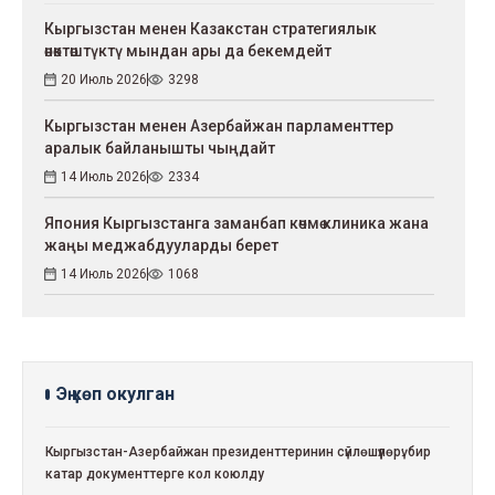
Кыргызстан менен Казакстан стратегиялык
өнөктөштүктү мындан ары да бекемдейт
20 Июль 2026
3298
Кыргызстан менен Азербайжан парламенттер
аралык байланышты чыңдайт
14 Июль 2026
2334
Япония Кыргызстанга заманбап көчмө клиника жана
жаңы меджабдууларды берет
14 Июль 2026
1068
Эң көп окулган
Кыргызстан-Азербайжан президенттеринин сүйлөшүүлөрү: бир
катар документтерге кол коюлду