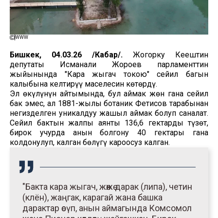
WWW
Бишкек, 04.03.26 /Кабар/.
Жогорку Кеңештин
депутаты Исманали Жороев парламенттин
жыйынында "Кара жыгач токою" сейил багын
калыбына келтирүү маселесин көтөрдү.
Эл өкүлүнүн айтымында, бул аймак жөн гана сейил
бак эмес, ал 1881-жылы ботаник Фетисов тарабынан
негизделген уникалдуу жашыл аймак болуп саналат.
Сейил бактын жалпы аянты 136,6 гектарды түзөт,
бирок учурда анын болгону 40 гектары гана
колдонулуп, калган бөлүгү кароосуз калган.
"Бакта кара жыгач, жөжө дарак (липа), четин
(клён), жаңгак, карагай жана башка
дарактар өсүп, анын аймагында Комсомол