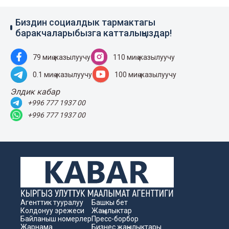
Биздин социалдык тармактагы
баракчаларыбызга катталыңыздар!
79 миң жазылуучу
110 миң жазылуучу
0.1 миң жазылуучу
100 миң жазылуучу
Элдик кабар
+996 777 1937 00
+996 777 1937 00
Агенттик тууралуу
Башкы бет
Колдонуу эрежеси
Жаңылыктар
Байланыш номерлер
Пресс-борбор
Жарнама
Бизнес жаңылыктары