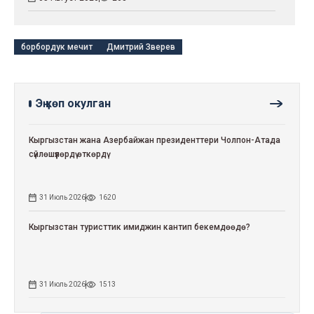
борбордук мечит
Дмитрий Зверев
Эң көп окулган
Кыргызстан жана Азербайжан президенттери Чолпон-Атада
сүйлөшүүлөрдү өткөрдү
31 Июль 2026
1620
Кыргызстан туристтик имиджин кантип бекемдөөдө?
31 Июль 2026
1513