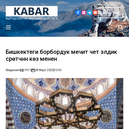
Кыр
Бишкектеги борбордук мечит чет элдик
сүрөтчүнүн көзү менен
Маданият
1911
28 Март 2025
13:45