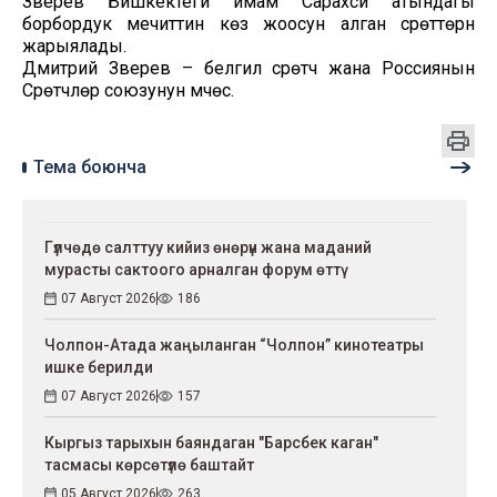
Зверев Бишкектеги имам Сарахси атындагы
борбордук мечиттин көз жоосун алган сүрөттөрүн
жарыялады.
Дмитрий Зверев – белгилүү сүрөтчү жана Россиянын
Сүрөтчүлөр союзунун мүчөсү.
Тема боюнча
Гүлчөдө салттуу кийиз өнөрүн жана маданий
мурасты сактоого арналган форум өттү
07 Август 2026
186
Чолпон-Атада жаңыланган “Чолпон” кинотеатры
ишке берилди
07 Август 2026
157
Кыргыз тарыхын баяндаган "Барсбек каган"
тасмасы көрсөтүлө баштайт
05 Август 2026
263