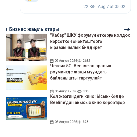
Бизнес жаңылыктары
"Кабар" ШКУ форумун өткөрүүгө колдоо
көрсөткөн өнөктөштөргө
ыраазычылык билдирет
09 Август 2026
2632
Чексиз 5G: Beeline эл аралык
роумингде жаңы муундагы
байланышты тартуулайт
06 Август 2026
306
Көл жээгиндеги кино: Ысык-Көлдө
Beeline’дан акысыз кино көрсөтүлөр
05 Август 2026
373