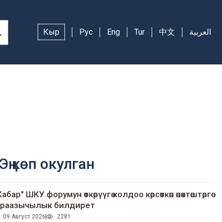
Кыр
Рус
Eng
Tur
中文
العربية
Эң көп окулган
Кабар" ШКУ форумун өткөрүүгө колдоо көрсөткөн өнөктөштөргө
раазычылык билдирет
09 Август 2026
2281