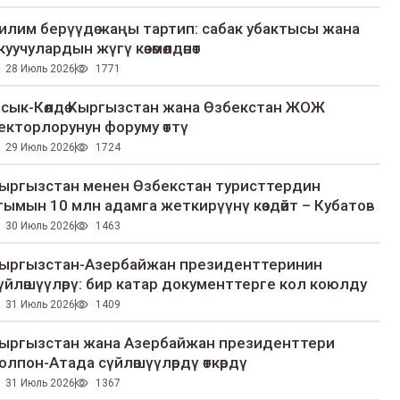
илим берүүдө жаңы тартип: сабак убактысы жана
куучулардын жүгү көзөмөлдөнөт
28 Июль 2026
1771
сык-Көлдө Кыргызстан жана Өзбекстан ЖОЖ
екторлорунун форуму өттү
29 Июль 2026
1724
ыргызстан менен Өзбекстан туристтердин
гымын 10 млн адамга жеткирүүнү көздөйт – Кубатов
30 Июль 2026
1463
ыргызстан-Азербайжан президенттеринин
үйлөшүүлөрү: бир катар документтерге кол коюлду
31 Июль 2026
1409
ыргызстан жана Азербайжан президенттери
олпон-Атада сүйлөшүүлөрдү өткөрдү
31 Июль 2026
1367