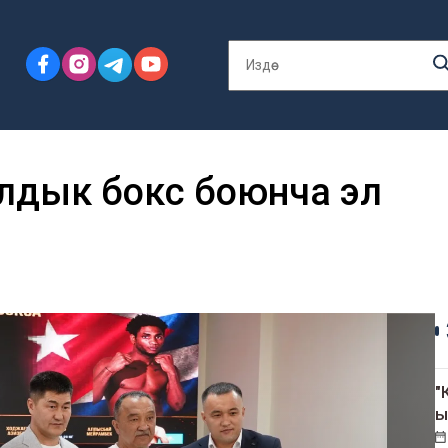
лдык бокс боюнча эл
"
ы