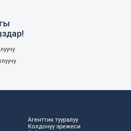
агы
ыздар!
луучу
ылуучу
Агенттик тууралуу
Колдонуу эрежеси