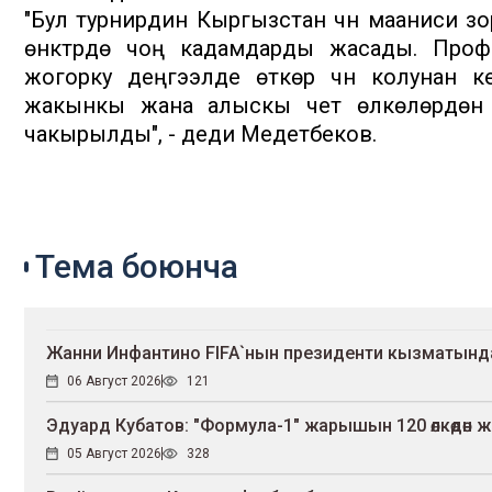
"Бул турнирдин Кыргызстан үчүн мааниси з
өнүктүрүүдө чоң кадамдарды жасады. Проф
жогорку деңгээлде өткөрүү үчүн колунан
жакынкы жана алыскы чет өлкөлөрдөн 
чакырылды", - деди Медетбеков.
Тема боюнча
Жанни Инфантино FIFA`нын президенти кызматынд
06 Август 2026
121
Эдуард Кубатов: "Формула-1" жарышын 120 өлкөдөн ж
05 Август 2026
328