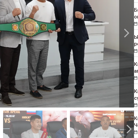
Б
о
Ы
р
К
а
К
с
К
Ч