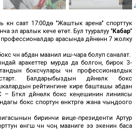
күнү саат 17:00дө "Жаштык арена" спорттук
 эл аралык кече өтөт. Бул тууралуу "
Кабар
"
рофессионалдар арасында дүйнөнүн 7 жолку
с үчүн абдан маанилүү иш-чара болуп саналат.
ндай аракеттер мурда да болгон, бирок 3-
андын боксчулары үчүн профессионалдык
арт. Балдарыбыздын дүйнөлүк бокс
калардын рейтингине кире башташы абдан
 – Бүткүл дүйнөлүк бокс кеңешинин линиясы
дагы бокс спортун өнүктүрүүгө жана чыңдоого
игасынын биринчи вице-президенти Артур
тун өнүгүшү үчүн чоң мааниге ээ экенин баса