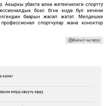
ор. Акыркы убакта өлкө жетекчилиги спортту
ессионалдык бокс бүгүнкү күндө бул кечени
 келгендин баарын жасап жатат. Мелдешке
профессионал спортчулар жана коноктор
Басып чыгаруу
а калат
арым млрд көрүүчү көрдү