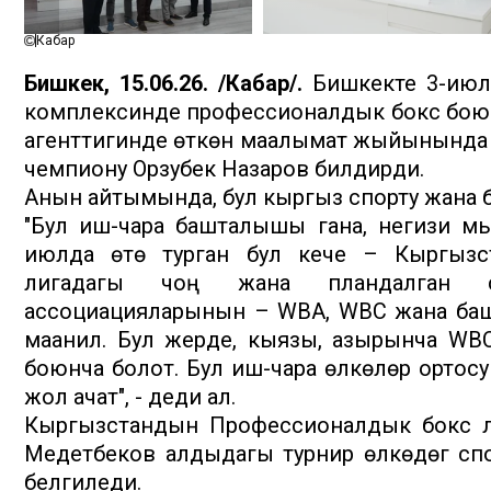
Кабар
Бишкек, 15.06.26. /Кабар/.
Бишкекте 3-июль 
комплексинде профессионалдык бокс боюнча
агенттигинде өткөн маалымат жыйынында п
чемпиону Орзубек Назаров билдирди.
Анын айтымында, бул кыргыз спорту жана бок
"Бул иш-чара башталышы гана, негизи мы
июлда өтө турган бул кече – Кыргызст
лигадагы чоң жана пландалган ст
ассоциацияларынын – WBA, WBC жана баш
маанилүү. Бул жерде, кыязы, азырынча WBC
боюнча болот. Бул иш-чара өлкөлөр ортосун
жол ачат", - деди ал.
Кыргызстандын Профессионалдык бокс л
Медетбеков алдыдагы турнир өлкөдөгү спорт
белгиледи.