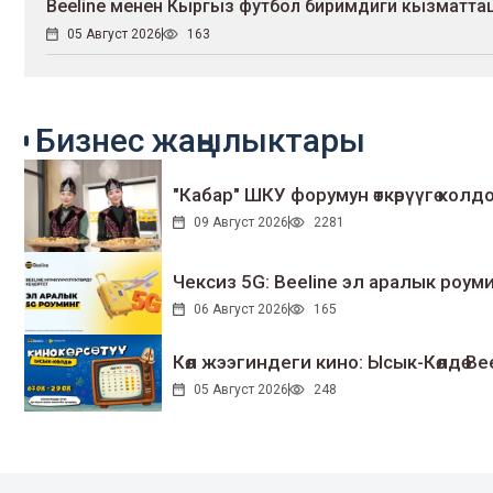
Beeline менен Кыргыз футбол биримдиги кызмат
05 Август 2026
163
Бизнес жаңылыктары
"Кабар" ШКУ форумун өткөрүүгө колдо
09 Август 2026
2281
Чексиз 5G: Beeline эл аралык ро
06 Август 2026
165
Көл жээгиндеги кино: Ысык-Көлдө Bee
05 Август 2026
248