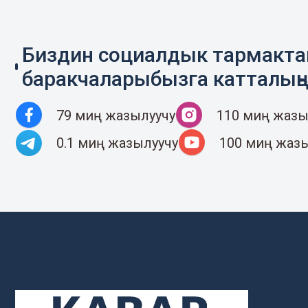
Биздин социалдык тармакт
баракчаларыбызга катталың
79 миң жазылуучу
110 миң жазы
0.1 миң жазылуучу
100 миң жаз