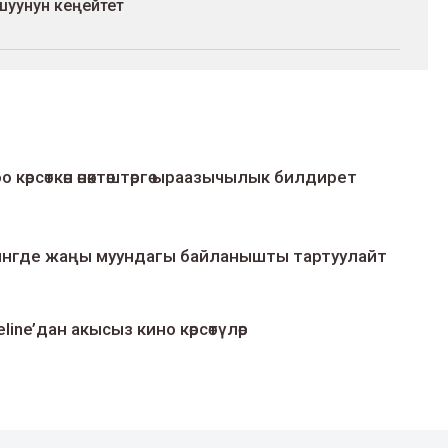
ташуунун кеңейтет
о көрсөткөн өнөктөштөргө ыраазычылык билдирет
умингде жаңы муундагы байланышты тартуулайт
line’дан акысыз кино көрсөтүлөр