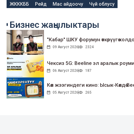
ЖКККББ
Рейд
Мас айдоочу
Чүй облусу
Бизнес жаңылыктары
"Кабар" ШКУ форумун өткөрүүгө колдо
09 Август 2026
2324
Чексиз 5G: Beeline эл аралык ро
06 Август 2026
187
Көл жээгиндеги кино: Ысык-Көлдө Bee
05 Август 2026
265