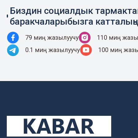
Биздин социалдык тармакт
баракчаларыбызга катталың
79 миң жазылуучу
110 миң жазы
0.1 миң жазылуучу
100 миң жаз