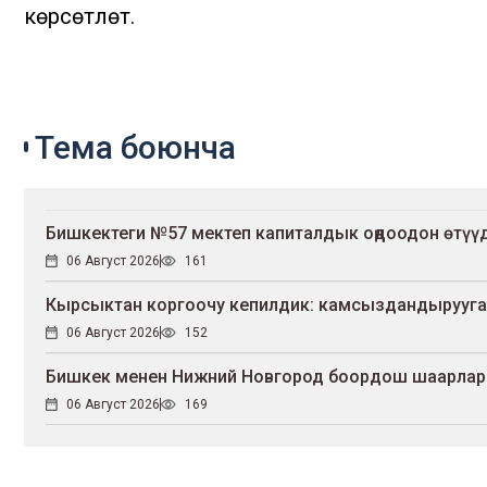
көрсөтүлөт.
Тема боюнча
Бишкектеги №57 мектеп капиталдык оңдоодон өтүү
06 Август 2026
161
Кырсыктан коргоочу кепилдик: камсыздандырууга 
06 Август 2026
152
Бишкек менен Нижний Новгород боордош шаарлар
06 Август 2026
169