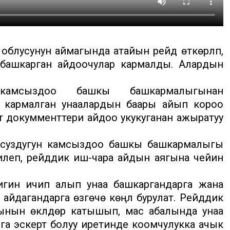
облусунун аймагында атайын рейд өткөрүлүп,
 башкарган айдоочулар кармалды. Алардын
амсыздоо башкы башкармалыгынан
 кармалган унаалардын баары айып короо
ү докумменттери айдоо укукуганан ажыратуу
суздугун камсыздоо башкы башкармалыгы
илеп, рейддик иш-чара айдын аягына чейин
игин ичип алып унаа башкаргандарга жана
йдагандарга өзгөчө көңүл бурулат. Рейддик
нын өкүлдөрү катышып, мас абалында унаа
а эскертүү болуу иретинде коомчулукка ачык