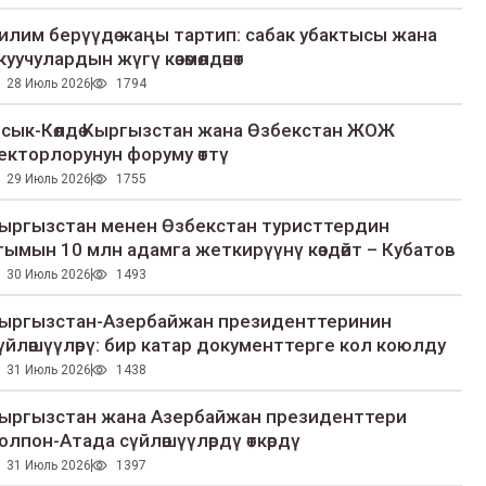
илим берүүдө жаңы тартип: сабак убактысы жана
куучулардын жүгү көзөмөлдөнөт
28 Июль 2026
1794
сык-Көлдө Кыргызстан жана Өзбекстан ЖОЖ
екторлорунун форуму өттү
29 Июль 2026
1755
ыргызстан менен Өзбекстан туристтердин
гымын 10 млн адамга жеткирүүнү көздөйт – Кубатов
30 Июль 2026
1493
ыргызстан-Азербайжан президенттеринин
үйлөшүүлөрү: бир катар документтерге кол коюлду
31 Июль 2026
1438
ыргызстан жана Азербайжан президенттери
олпон-Атада сүйлөшүүлөрдү өткөрдү
31 Июль 2026
1397