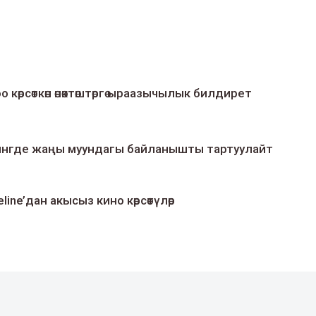
о көрсөткөн өнөктөштөргө ыраазычылык билдирет
умингде жаңы муундагы байланышты тартуулайт
line’дан акысыз кино көрсөтүлөр