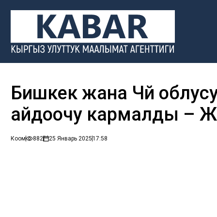
Бишкек жана Чүй облусу
айдоочу кармалды – 
Коом
882
25 Январь 2025
17:58