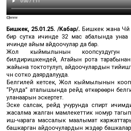
www
Бишкек, 25.01.25. /Кабар/.
Бишкек жана Чүй 
бир сутка ичинде 32 мас абалында унаа
ичинде айым айдоочулар да бар.
Жол кыймылынын коопсуздугун к
билдиришкендей, Атайын рота тарабынан
жайына токтотулуп, айдоочулардын тийиштү
үчүн сотко даярдалууда.
Белгилей кетсек, Жол кыймылынын кооп
“Рулда” аталышында рейд өткөрөөрүн белг
уланаарын эскертет.
Эске салсак, рейд учурунда спирт ичимд
жасалма жалган мамлекеттик номур тагып а
иш-чарага массалык маалымат каржаттары
башкарган айдоочулардын жүздөрү башкаларг