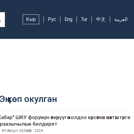
Кыр
Рус
Eng
Tur
中文
العربية
Эң көп окулган
Кабар" ШКУ форумун өткөрүүгө колдоо көрсөткөн өнөктөштөргө
раазычылык билдирет
09 Август 2026
2324