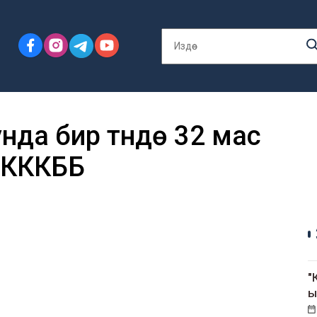
нда бир түндө 32 мас
ЖКККББ
"
ы