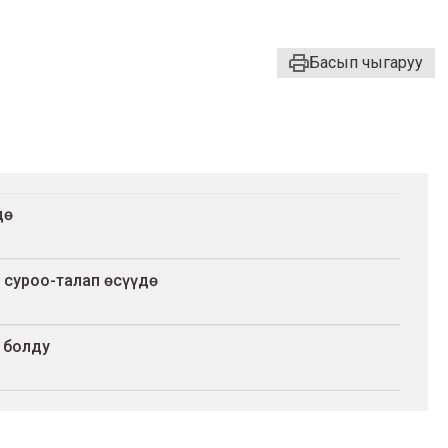
Басып чыгаруу
дө
суроо-талап өсүүдө
 болду