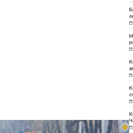
Б
о
Ы
р
К
а
К
с
К
Ч