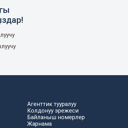
агы
ыздар!
луучу
ылуучу
Агенттик тууралуу
Колдонуу эрежеси
Байланыш номерлер
Жарнама