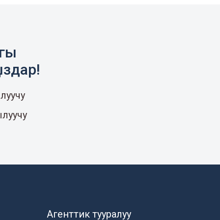
агы
ыздар!
луучу
ылуучу
Агенттик тууралуу