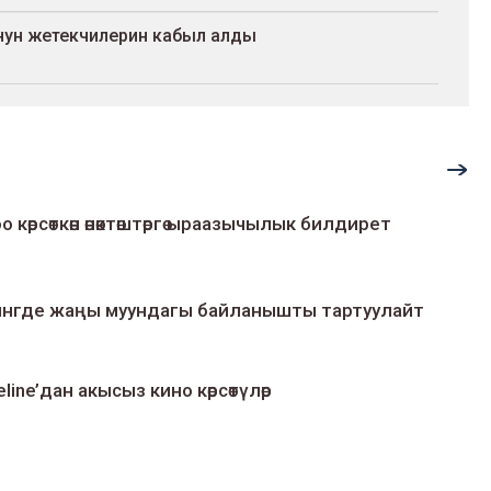
ун жетекчилерин кабыл алды
о көрсөткөн өнөктөштөргө ыраазычылык билдирет
умингде жаңы муундагы байланышты тартуулайт
line’дан акысыз кино көрсөтүлөр