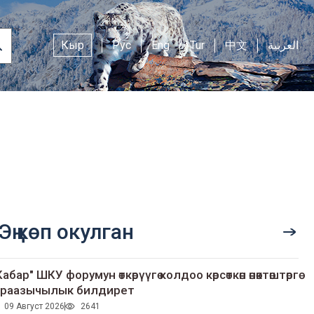
Кыр
Рус
Eng
Tur
中文
العربية
Эң көп окулган
Кабар" ШКУ форумун өткөрүүгө колдоо көрсөткөн өнөктөштөргө
раазычылык билдирет
09 Август 2026
2641