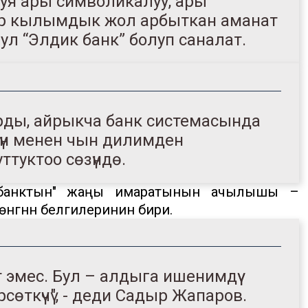
куя ары символикалуу, ары
ө бир кылымдык жол арбыткан аманат
л “Элдик банк” болуп саналат.
рды, айрыкча банк системасында
 күн менен чын дилимден
ттуктоо сөзүндө.
 банктын" жаңы имаратынын ачылышы –
нүгүүнүн белгилеринин бири.
 эмес. Бул – алдыга ишенимдүү
ткүчү", - деди Садыр Жапаров.