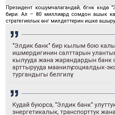
Президент кошумчалагандай, бүгүнкү күндө
бири. Ал – 80 миллиард сомдон ашык ка
стратегиялык өнүгүү милдеттерин ишке ашыру
"Элдик банк" бир кылым бою кал
ишмердигинин салттарын улантып,
кылууда жана жарандардын банк 
арттырууда маанилүү социалдык-э
тургандыгы белгилүү.
Кудай буюрса, "Элдик банк" улуттук
энергетикалык, транспорттук жан