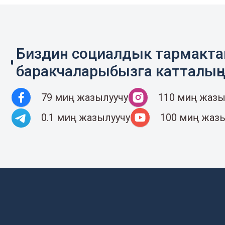
Биздин социалдык тармакт
баракчаларыбызга катталың
79 миң жазылуучу
110 миң жазы
0.1 миң жазылуучу
100 миң жаз