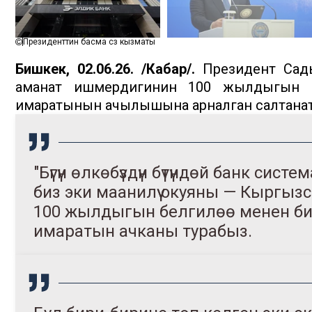
Президенттин басма сөз кызматы
Бишкек, 02.06.26. /Кабар/.
Президент Сады
аманат ишмердигинин 100 жылдыгын б
имаратынын ачылышына арналган салтанат
"Бүгүн өлкөбүздүн бүтүндөй банк система
биз эки маанилүү окуяны — Кыргы
100 жылдыгын белгилөө менен би
имаратын ачканы турабыз.