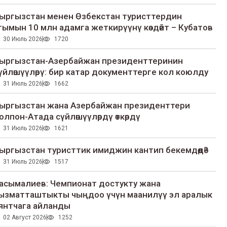
ыргызстан менен Өзбекстан туристтердин
гымын 10 млн адамга жеткирүүнү көздөйт – Кубатов
30 Июль 2026
1720
ыргызстан-Азербайжан президенттеринин
үйлөшүүлөрү: бир катар документтерге кол коюлду
31 Июль 2026
1662
ыргызстан жана Азербайжан президенттери
олпон-Атада сүйлөшүүлөрдү өткөрдү
31 Июль 2026
1621
ыргызстан туристтик имиджин кантип бекемдөөдө?
31 Июль 2026
1517
асымалиев: Чемпионат достукту жана
ызматташтыкты чыңдоо үчүн маанилүү эл аралык
янтчага айланды
02 Август 2026
1252