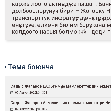
каржылоого активдүү катышат. Банк
долбоорлорунун бири – Жогорку Н
транспорттук инфратүзүмдү өнүктүрү
өнүктүрүүгө, өлкөнүн билим берүү ж
колдоого насыя бөлмөкчү", - деди 
Тема боюнча
Садыр Жапаров ЕАЭБге мүчө мамлекеттердин өкмө
07 Август 2026
308
Садыр Жапаров Армениянын премьер-министри Ни
07 Август 2026
317