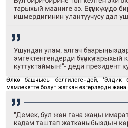
Бул бири-бирине төп келген эки о
тарыхый мааниге ээ. Бүгүнкү күнд
ишмердигинин улантуучусу дал ушу
Ушундан улам, алгач баарыңызда
эмгектенгендерди бүгүнкү тарыхый
куттуктаймын!"- деди президент ку
Өлкө башчысы белгилегендей, "Элдик
мамлекетте болуп жаткан өзгөрүүлөрдүн жана ө
"Демек, бул жөн гана жаңы имарат
кадам таштап жатканыбыздын көрсө