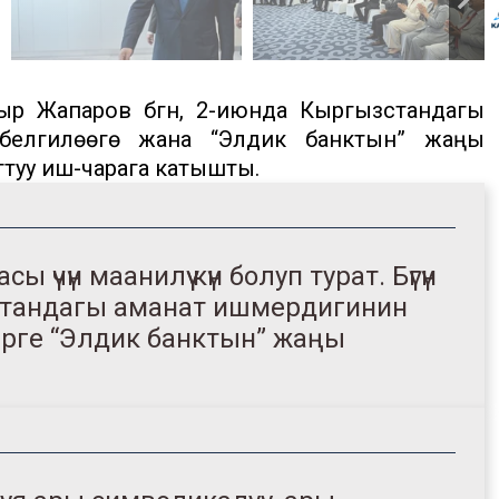
р Жапаров бүгүн, 2-июнда Кыргызстандагы
елгилөөгө жана “Элдик банктын” жаңы
туу иш-чарага катышты.
сы үчүн маанилүү күн болуп турат. Бүгүн
зстандагы аманат ишмердигинин
рге “Элдик банктын” жаңы