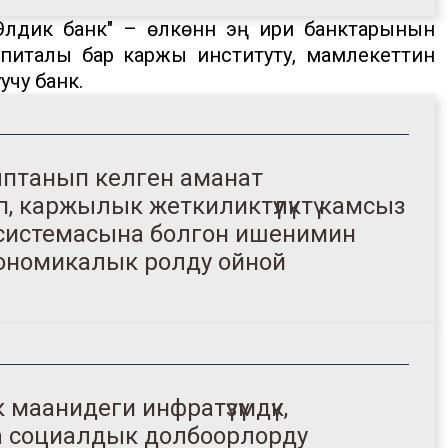
 "Элдик банк" – өлкөнүн эң ири банктарынын
питалы бар каржы институту, мамлекеттин
учу банк.
ыптанып келген аманат
 каржылык жеткиликтүүлүктү камсыз
системасына болгон ишенимин
кономикалык ролду ойной
 маанидеги инфратүзүмдүк,
а социалдык долбоорлорду