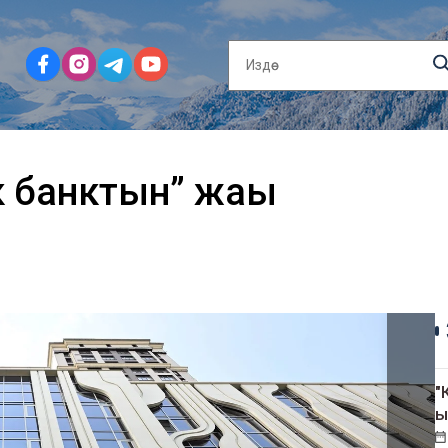
 банктын” жаңы
"
ы