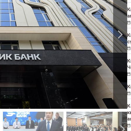
К
а
К
с
К
Ч
К
К
к
а