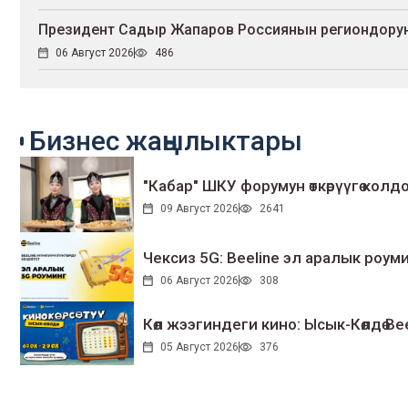
Президент Садыр Жапаров Россиянын региондорун
06 Август 2026
486
Бизнес жаңылыктары
"Кабар" ШКУ форумун өткөрүүгө колдо
09 Август 2026
2641
Чексиз 5G: Beeline эл аралык ро
06 Август 2026
308
Көл жээгиндеги кино: Ысык-Көлдө Bee
05 Август 2026
376