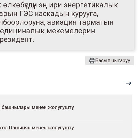
 өлкөбүздүн эң ири энергетикалык
арын ГЭС каскадын курууга,
ү долбоорлоруна, авиация тармагын
ана медициналык мекемелерин
президент.
Басып чыгаруу
т башчылары менен жолугушту
кол Пашинян менен жолугушту