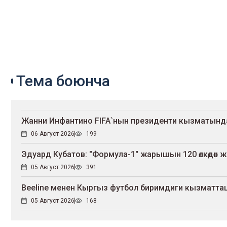
Тема боюнча
Жанни Инфантино FIFA`нын президенти кызматынд
06 Август 2026
199
Эдуард Кубатов: "Формула-1" жарышын 120 өлкөдөн ж
05 Август 2026
391
Beeline менен Кыргыз футбол биримдиги кызмат
05 Август 2026
168