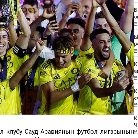
Б
о
Ы
р
К
а
К
с
К
Ч
ол клубу Сауд Аравиянын футбол лигасынын