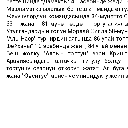
беттешинде "Дамакты" 4:1 эсебинде жеңди. 
Маалыматка ылайык, беттеш 21-майда өттү.
Жеңүүчүлөрдүн командасында 34-мүнөттө С
63 жана 81-мүнөттөрдө португалиял
Утулгандардын голун Морлай Силла 58-мүн
"Аль-Наср" турнирдин аягында 86 упай топ
Фейханы" 1:0 эсебинде жеңип, 84 упай менен
Беш жолку "Алтын топтун" ээси Кришт
Аравиясындагы алгачкы титулу болду. П
төртүнчү сезонун өткөрүп жатат. Ал буга
жана "Ювентус" менен чемпиондукту жеңип а