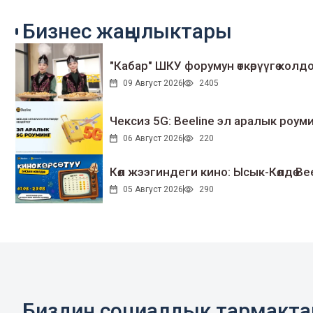
Бизнес жаңылыктары
"Кабар" ШКУ форумун өткөрүүгө колдо
09 Август 2026
2405
Чексиз 5G: Beeline эл аралык ро
06 Август 2026
220
Көл жээгиндеги кино: Ысык-Көлдө Bee
05 Август 2026
290
Биздин социалдык тармакт