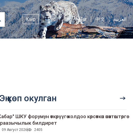
Кыр
Рус
Eng
Tur
中文
العربية
Эң көп окулган
Кабар" ШКУ форумун өткөрүүгө колдоо көрсөткөн өнөктөштөргө
раазычылык билдирет
09 Август 2026
2405