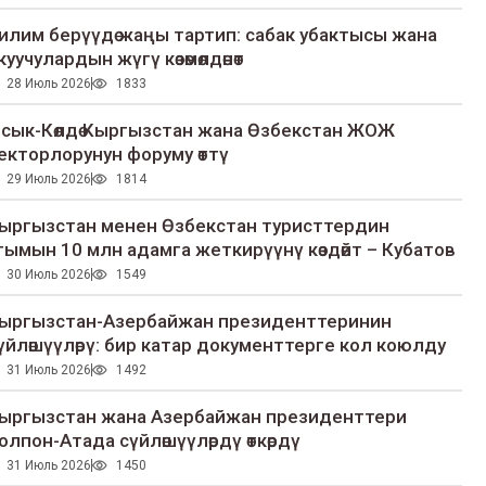
илим берүүдө жаңы тартип: сабак убактысы жана
куучулардын жүгү көзөмөлдөнөт
28 Июль 2026
1833
сык-Көлдө Кыргызстан жана Өзбекстан ЖОЖ
екторлорунун форуму өттү
29 Июль 2026
1814
ыргызстан менен Өзбекстан туристтердин
гымын 10 млн адамга жеткирүүнү көздөйт – Кубатов
30 Июль 2026
1549
ыргызстан-Азербайжан президенттеринин
үйлөшүүлөрү: бир катар документтерге кол коюлду
31 Июль 2026
1492
ыргызстан жана Азербайжан президенттери
олпон-Атада сүйлөшүүлөрдү өткөрдү
31 Июль 2026
1450