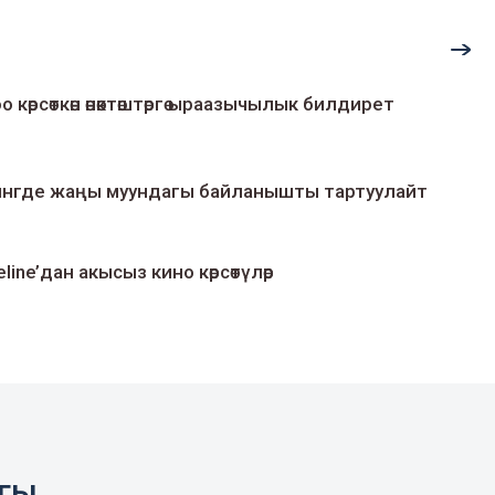
о көрсөткөн өнөктөштөргө ыраазычылык билдирет
умингде жаңы муундагы байланышты тартуулайт
line’дан акысыз кино көрсөтүлөр
агы