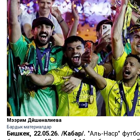
Мээрим Дүйшөналиева
Бардык материалдар
Бишкек, 22.05.26. /Кабар/.
"Аль-Наср" футб