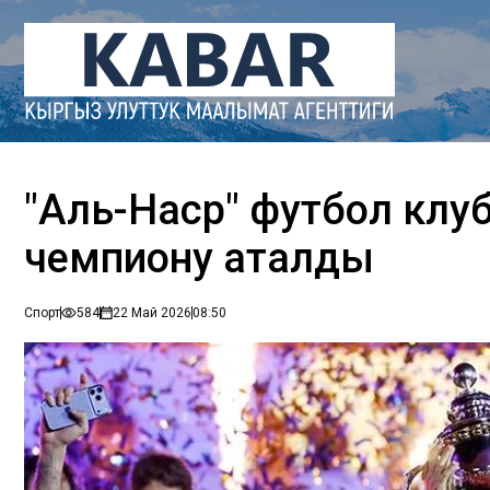
"Аль-Наср" футбол клу
чемпиону аталды
Спорт
584
22 Май 2026
08:50