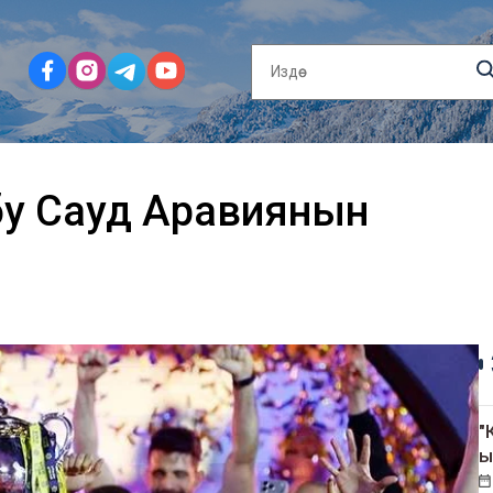
бу Сауд Аравиянын
"
ы