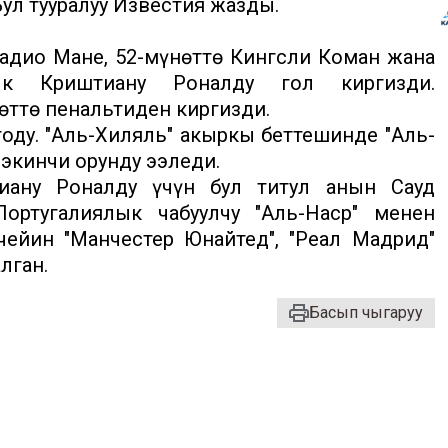
Бул тууралуу Известия жазды.
адио Мане, 52-мүнөттө Кингсли Коман жана
ык Криштиану Роналду гол киргизди.
өттө пенальтиден киргизди.
тоду. "Аль-Хиляль" акыркы беттешинде "Аль-
 экинчи орунду ээледи.
иану Роналду үчүн бул титул анын Сауд
ортугалиялык чабуулчу "Аль-Наср" менен
 чейин "Манчестер Юнайтед", "Реал Мадрид"
лган.
Басып чыгаруу