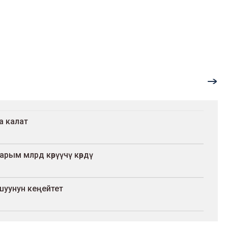
а калат
арым млрд көрүүчү көрдү
ташуунун кеңейтет