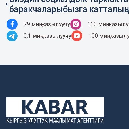
баракчаларыбызга катталың
79 миң жазылуучу
110 миң жазылу
0.1 миң жазылуучу
100 миң жазыл