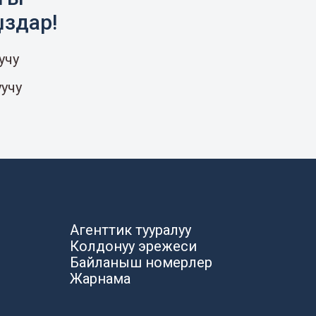
ыздар!
учу
уучу
Агенттик тууралуу
Колдонуу эрежеси
Байланыш номерлер
Жарнама