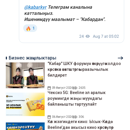
Бизнес жаңылыктары
"Кабар" ШКУ форумун өткөрүүгө колдоо
көрсөткөн өнөктөштөргө ыраазычылык
билдирет
09 Август 2026
2635
Чексиз 5G: Beeline эл аралык
роумингде жаңы муундагы
байланышты тартуулайт
06 Август 2026
306
Көл жээгиндеги кино: Ысык-Көлдө
Beeline’дан акысыз кино көрсөтүлөр