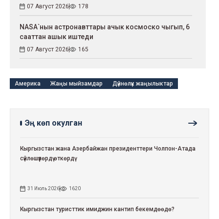
07 Август 2026
178
NASA`нын астронавттары ачык космоско чыгып, 6
сааттан ашык иштеди
07 Август 2026
165
Америка
Жаңы мыйзамдар
Дүйнөлүк жаңылыктар
Эң көп окулган
Кыргызстан жана Азербайжан президенттери Чолпон-Атада
сүйлөшүүлөрдү өткөрдү
31 Июль 2026
1620
Кыргызстан туристтик имиджин кантип бекемдөөдө?