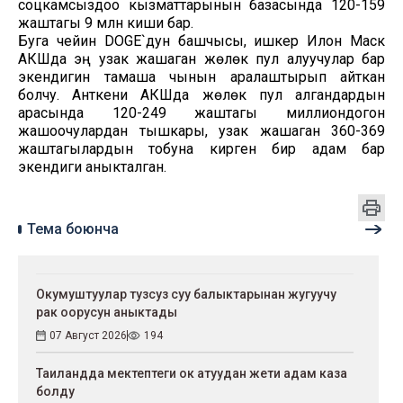
соцкамсыздоо кызматтарынын базасында 120-159
жаштагы 9 млн киши бар.
Буга чейин DOGE`дун башчысы, ишкер Илон Маск
АКШда эң узак жашаган жөлөк пул алуучулар бар
экендигин тамаша чынын аралаштырып айткан
болчу. Анткени АКШда жөлөк пул алгандардын
арасында 120-249 жаштагы миллиондогон
жашоочулардан тышкары, узак жашаган 360-369
жаштагылардын тобуна кирген бир адам бар
экендиги аныкталган.
Тема боюнча
Окумуштуулар тузсуз суу балыктарынан жугуучу
рак оорусун аныктады
07 Август 2026
194
Таиландда мектептеги ок атуудан жети адам каза
болду