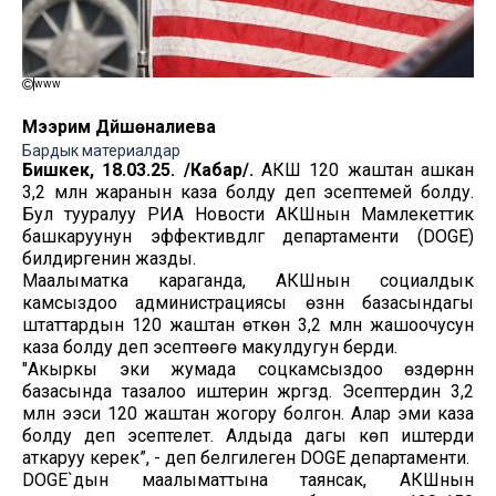
www
Мээрим Дүйшөналиева
Бардык материалдар
Бишкек, 18.03.25. /Кабар/.
АКШ 120 жаштан ашкан
3,2 млн жаранын каза болду деп эсептемей болду.
Бул тууралуу РИА Новости АКШнын Мамлекеттик
башкаруунун эффективдүүлүгү департаменти (DOGE)
билдиргенин жазды.
Маалыматка караганда, АКШнын социалдык
камсыздоо администрациясы өзүнүн базасындагы
штаттардын 120 жаштан өткөн 3,2 млн жашоочусун
каза болду деп эсептөөгө макулдугун берди.
"Акыркы эки жумада соцкамсыздоо өздөрүнүн
базасында тазалоо иштерин жүргүздү. Эсептердин 3,2
млн ээси 120 жаштан жогору болгон. Алар эми каза
болду деп эсептелет. Алдыда дагы көп иштерди
аткаруу керек”, - деп белгилеген DOGE департаменти.
DOGE`дын маалыматтына таянсак, АКШнын