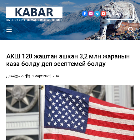
Кыр
АКШ 120 жаштан ашкан 3,2 млн жаранын
каза болду деп эсептемей болду
Дүйнө
2297
18 Март 2025
17:14