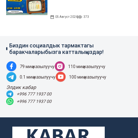
05 Август 2026
373
Биздин социалдык тармактагы
баракчаларыбызга катталыңыздар!
79 миң жазылуучу
110 миң жазылуучу
0.1 миң жазылуучу
100 миң жазылуучу
Элдик кабар
+996 777 1937 00
+996 777 1937 00