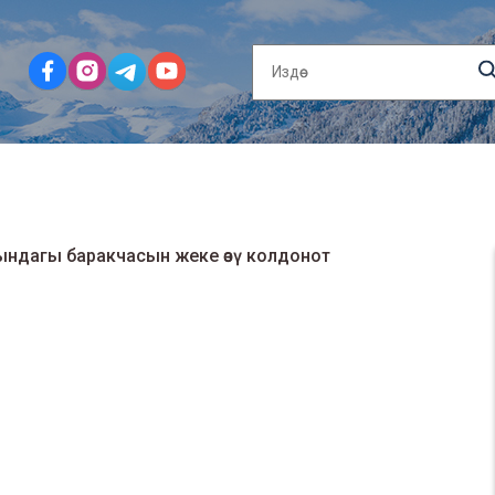
ндагы баракчасын жеке өзү колдонот