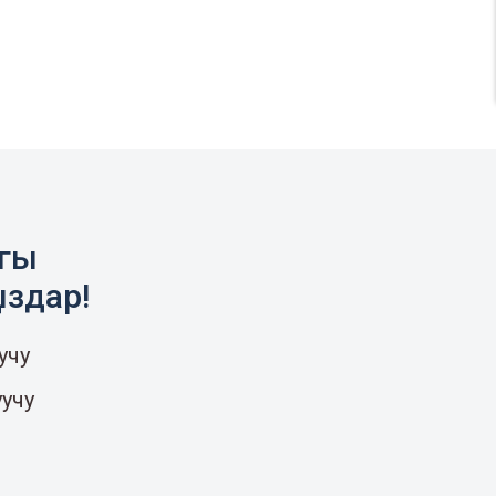
агы
ыздар!
учу
уучу