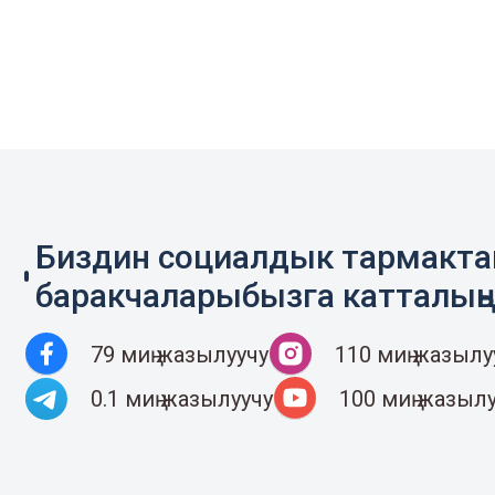
Биздин социалдык тармакт
баракчаларыбызга катталың
79 миң жазылуучу
110 миң жазылу
0.1 миң жазылуучу
100 миң жазыл