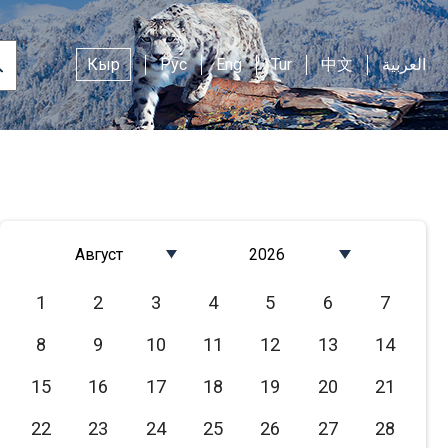
Кыр
Рус
Eng
Tur
中文
العربية
Август
2026
Январь
2026
1
2
3
4
5
6
7
Февраль
2025
8
9
10
11
12
13
14
Март
2024
Апрель
2023
15
16
17
18
19
20
21
Май
2022
22
23
24
25
26
27
28
Июнь
2021