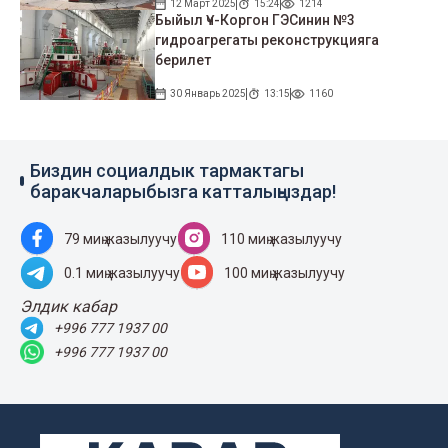
12 Март 2025
15:24
1214
Быйыл Үч-Коргон ГЭСинин №3
гидроагрегаты реконструкцияга
берилет
30 Январь 2025
13:15
1160
Биздин социалдык тармактагы
баракчаларыбызга катталыңыздар!
79 миң жазылуучу
110 миң жазылуучу
0.1 миң жазылуучу
100 миң жазылуучу
Элдик кабар
+996 777 1937 00
+996 777 1937 00