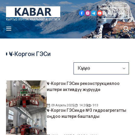
Кыр
Үч-Коргон ГЭСи
Үч-Коргон ГЭСин реконструкциялоо
иштери активдүү жүрүүдө
09 Апрель 2025
14:20
913
Үч-Коргон ГЭСинде №3 гидроагрегатты
оңдоо иштери башталды