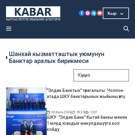
Кыр
Шанхай кызматташтык уюмунун
Банктар аралык бирикмеси
"Элдик Банктын" төрагалыгы: Чолпон-
атада ШКУ банктарынын жыйыны өттү
03 Июль 2026
09:57
1007
ШКУ: "Элдик Банк" Кытай банкы менен
1 млрд юандык макулдашууга кол
койду