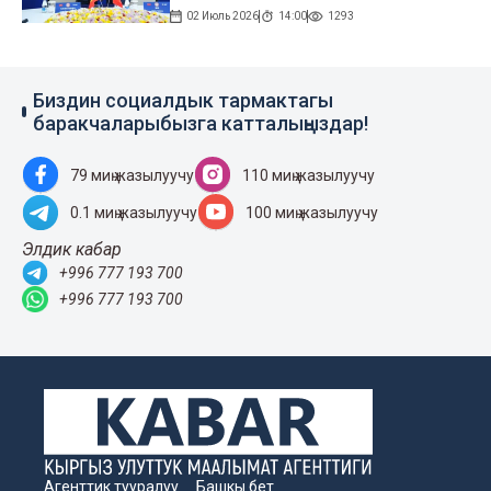
02 Июль 2026
14:00
1293
Биздин социалдык тармактагы
баракчаларыбызга катталыңыздар!
79 миң жазылуучу
110 миң жазылуучу
0.1 миң жазылуучу
100 миң жазылуучу
Элдик кабар
+996 777 193 700
+996 777 193 700
Агенттик тууралуу
Башкы бет