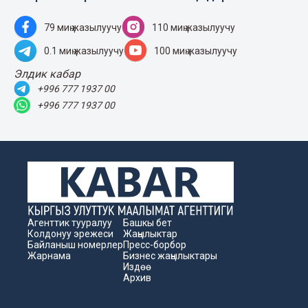
79 миң жазылуучу
110 миң жазылуучу
0.1 миң жазылуучу
100 миң жазылуучу
Элдик кабар
+996 777 1937 00
+996 777 1937 00
Агенттик тууралуу
Башкы бет
Колдонуу эрежеси
Жаңылыктар
Байланыш номерлер
Пресс-борбор
Жарнама
Бизнес жаңылыктары
Издөө
Архив