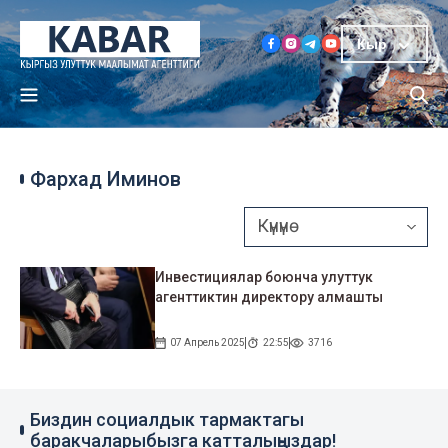
Кыр
Фархад Иминов
Инвестициялар боюнча улуттук
агенттиктин директору алмашты
07 Апрель 2025
22:55
3716
Биздин социалдык тармактагы
баракчаларыбызга катталыңыздар!