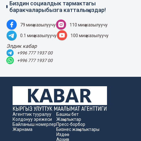
Биздин социалдык тармактагы
баракчаларыбызга катталыңыздар!
79 миң жазылуучу
110 миң жазылуучу
0.1 миң жазылуучу
100 миң жазылуучу
Элдик кабар
+996 777 1937 00
+996 777 1937 00
Агенттик тууралуу
Башкы бет
Колдонуу эрежеси
Жаңылыктар
Байланыш номерлер
Пресс-борбор
Жарнама
Бизнес жаңылыктары
Издөө
Архив