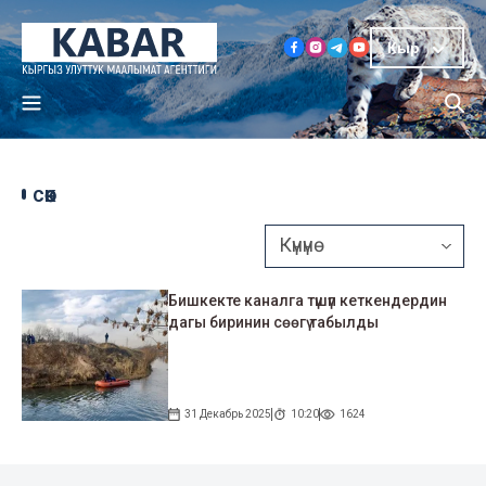
Кыр
сөөк
Бишкекте каналга түшүп кеткендердин
дагы биринин сөөгү табылды
31 Декабрь 2025
10:20
1624