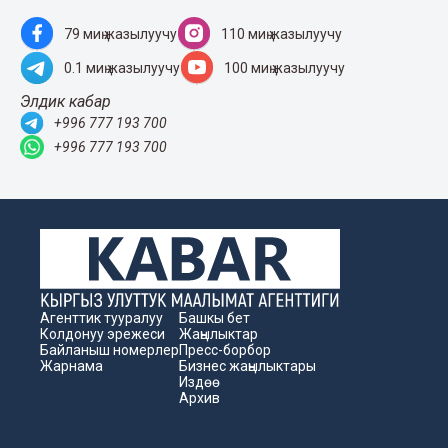
79 миң жазылуучу
110 миң жазылуучу
0.1 миң жазылуучу
100 миң жазылуучу
Элдик кабар
+996 777 193 700
+996 777 193 700
Агенттик тууралуу
Башкы бет
Колдонуу эрежеси
Жаңылыктар
Байланыш номерлер
Пресс-борбор
Жарнама
Бизнес жаңылыктары
Издөө
Архив