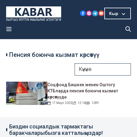
Кыр
Пенсия боюнча кызмат көрсөтүү
Соцфонд Бишкек менен Оштогу
КТБларда пенсия боюнча кызмат
көрсөтүүдө
17 Март 2025
12:14
1289
Биздин социалдык тармактагы
баракчаларыбызга катталыңыздар!