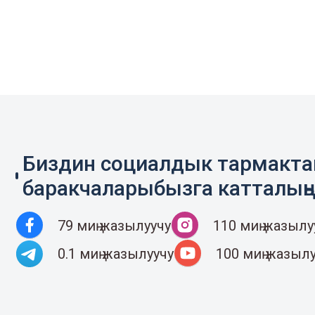
Биздин социалдык тармакт
баракчаларыбызга катталың
79 миң жазылуучу
110 миң жазылу
0.1 миң жазылуучу
100 миң жазыл