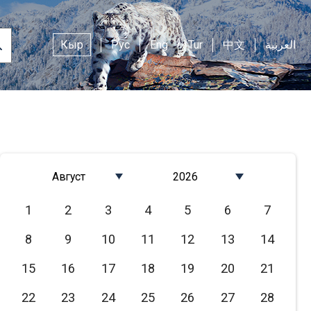
Кыр
Рус
Eng
Tur
中文
العربية
Август
2026
Январь
2026
1
2
3
4
5
6
7
Февраль
2025
8
9
10
11
12
13
14
Март
2024
Апрель
2023
15
16
17
18
19
20
21
Май
2022
22
23
24
25
26
27
28
Июнь
2021