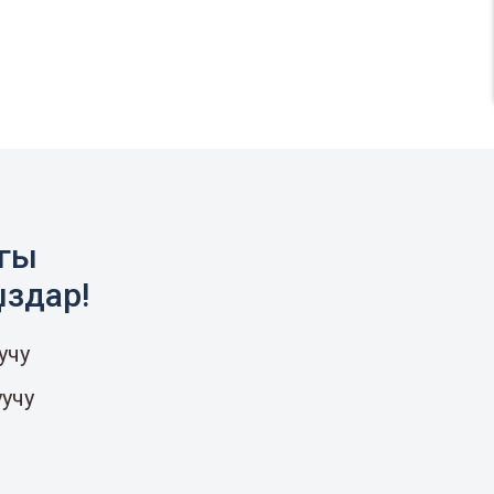
агы
ыздар!
учу
уучу