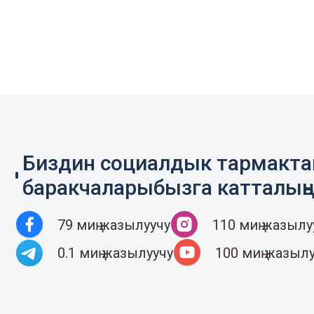
Биздин социалдык тармакт
баракчаларыбызга катталың
79 миң жазылуучу
110 миң жазылу
0.1 миң жазылуучу
100 миң жазыл