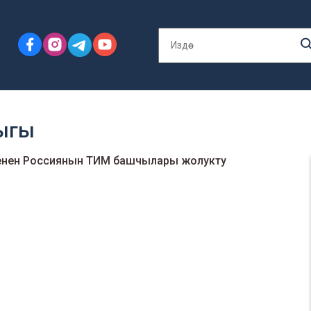
ыгы
енен Россиянын ТИМ башчылары жолукту