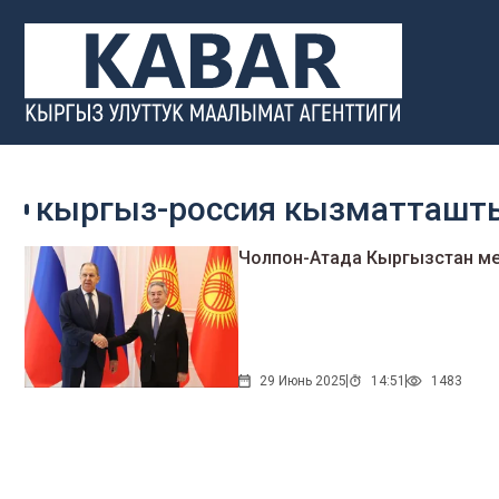
кыргыз-россия кызматташт
Чолпон-Атада Кыргызстан м
29 Июнь 2025
14:51
1483