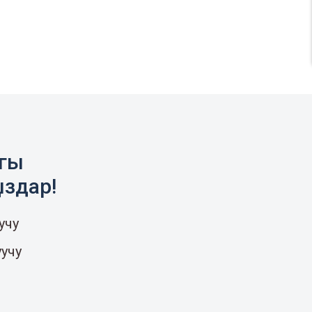
агы
ыздар!
учу
уучу