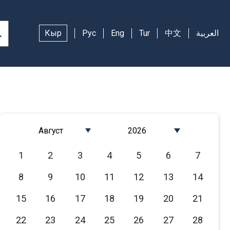
Кыр
Рус
Eng
Tur
中文
العربية
Август
2026
Январь
2026
1
2
3
4
5
6
7
Февраль
2025
8
9
10
11
12
13
14
Март
2024
Апрель
2023
15
16
17
18
19
20
21
Май
2022
22
23
24
25
26
27
28
Июнь
2021