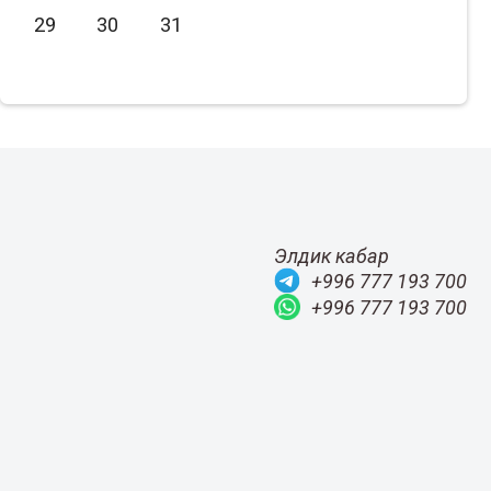
29
30
31
Июль
2020
Август
2019
Сентябрь
2018
Октябрь
2017
Ноябрь
2016
Декабрь
2015
Элдик кабар
+996 777 193 700
+996 777 193 700