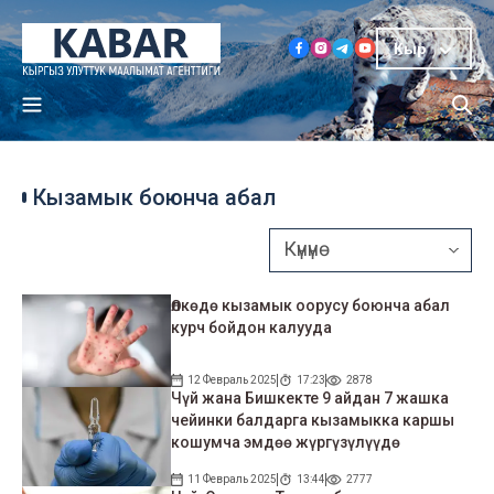
Кыр
Кызамык боюнча абал
Өлкөдө кызамык оорусу боюнча абал
курч бойдон калууда
12 Февраль 2025
17:23
2878
Чүй жана Бишкекте 9 айдан 7 жашка
чейинки балдарга кызамыкка каршы
кошумча эмдөө жүргүзүлүүдө
11 Февраль 2025
13:44
2777