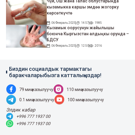
Чүй, Ош жана Талас облустарында
кызамыкка каршы эмдөө жогорку
көрсөткүчтө
06 Февраль 2025
14:57
1985
Кызамык оорусунун жайылышы
боюнча Кыргызстан алдыңкы орунда –
БДСУ
06 Февраль 2025
12:50
2016
Биздин социалдык тармактагы
баракчаларыбызга катталыңыздар!
79 миң жазылуучу
110 миң жазылуучу
0.1 миң жазылуучу
100 миң жазылуучу
Элдик кабар
+996 777 1937 00
+996 777 1937 00