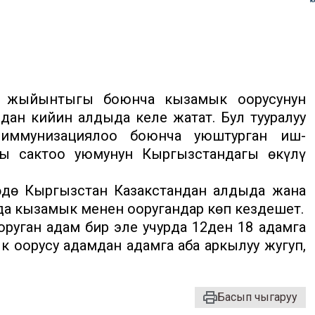
 жыйынтыгы боюнча кызамык оорусунун
н кийин алдыда келе жатат. Бул тууралуу
 иммунизациялоо боюнча уюштурган иш-
ты сактоо уюмунун Кыргызстандагы өкүлү
дө Кыргызстан Казакстандан алдыда жана
да кызамык менен ооругандар көп кездешет.
руган адам бир эле учурда 12ден 18 адамга
 оорусу адамдан адамга аба аркылуу жугуп,
Басып чыгаруу