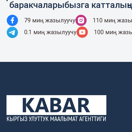
баракчаларыбызга катталың
79 миң жазылуучу
110 миң жазы
0.1 миң жазылуучу
100 миң жаз