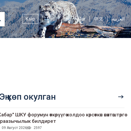
Кыр
Рус
Eng
Tur
中文
العربية
Эң көп окулган
Кабар" ШКУ форумун өткөрүүгө колдоо көрсөткөн өнөктөштөргө
раазычылык билдирет
09 Август 2026
2597