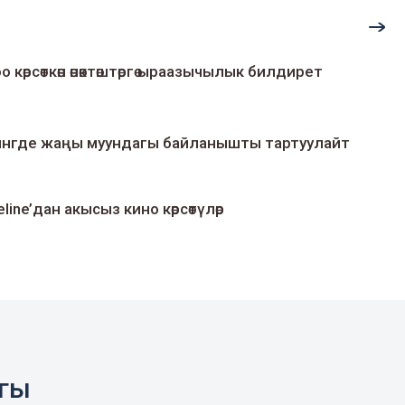
о көрсөткөн өнөктөштөргө ыраазычылык билдирет
умингде жаңы муундагы байланышты тартуулайт
line’дан акысыз кино көрсөтүлөр
агы