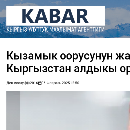
Кызамык оорусунун 
Кыргызстан алдыңкы о
Ден соолук
2016
06 Февраль 2025
12:50