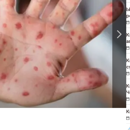
Ы
р
К
а
К
с
К
Ч
К