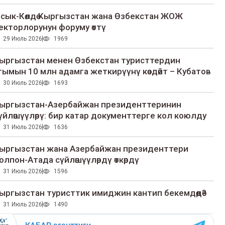
сык-Көлдө Кыргызстан жана Өзбекстан ЖОЖ
екторлорунун форуму өттү
29 Июль 2026
1969
ыргызстан менен Өзбекстан туристтердин
гымын 10 млн адамга жеткирүүнү көздөйт – Кубатов
30 Июль 2026
1693
ыргызстан-Азербайжан президенттеринин
үйлөшүүлөрү: бир катар документтерге кол коюлду
31 Июль 2026
1636
ыргызстан жана Азербайжан президенттери
олпон-Атада сүйлөшүүлөрдү өткөрдү
31 Июль 2026
1596
ыргызстан туристтик имиджин кантип бекемдөөдө?
31 Июль 2026
1490