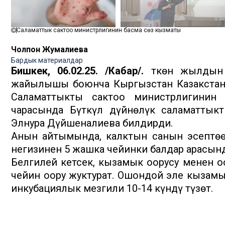
Саламаттык сактоо министрлигинин басма сөз кызматы
Чолпон Жумалиева
Бардык материалдар
Бишкек, 06.02.25. /Кабар/.
Өткөн жылдын
жайылышы боюнча Кыргызстан Казакстанда
Саламаттыкты сактоо министрлигинин
чарасында Бүткүл дүйнөлүк саламаттык
Элнура Дүйшеналиева билдирди.
Анын айтымында, калктын санын эсептөө
негизинен 5 жашка чейинки балдар арасын
Белгилей кетсек, кызамык оорусу менен оо
чейин оору жуктурат. Ошондой эле кызамык
инкубациялык мезгили 10-14 күндү түзөт.