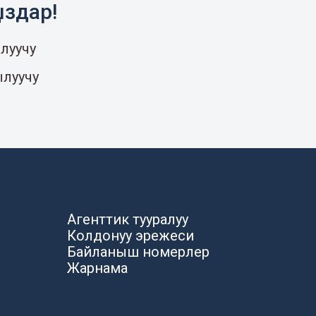
ыздар!
луучу
ылуучу
Агенттик тууралуу
Колдонуу эрежеси
Байланыш номерлер
Жарнама