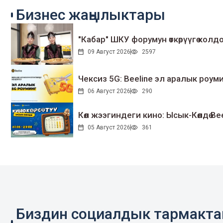
Бизнес жаңылыктары
"Кабар" ШКУ форумун өткөрүүгө колдо
09 Август 2026
2597
Чексиз 5G: Beeline эл аралык ро
06 Август 2026
290
Көл жээгиндеги кино: Ысык-Көлдө Bee
05 Август 2026
361
Биздин социалдык тармакт