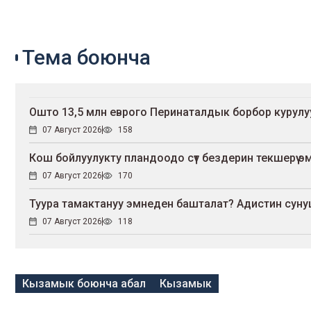
Тема боюнча
Ошто 13,5 млн еврого Перинаталдык борбор курул
07 Август 2026
158
Кош бойлуулукту пландоодо сүт бездерин текшерүү эмне
07 Август 2026
170
Туура тамактануу эмнеден башталат? Адистин сун
07 Август 2026
118
Кызамык боюнча абал
Кызамык