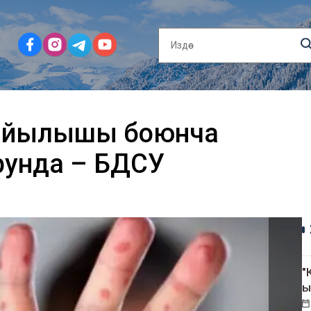
жайылышы боюнча
рунда – БДСУ
"
ы