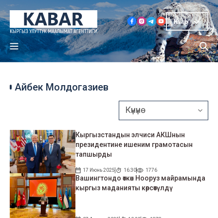
Кыр
Айбек Молдогазиев
Кыргызстандын элчиси АКШнын
президентине ишеним грамотасын
тапшырды
17 Июнь 2025
16:30
1776
Вашингтондо өткөн Нооруз майрамында
кыргыз маданияты көрсөтүлдү