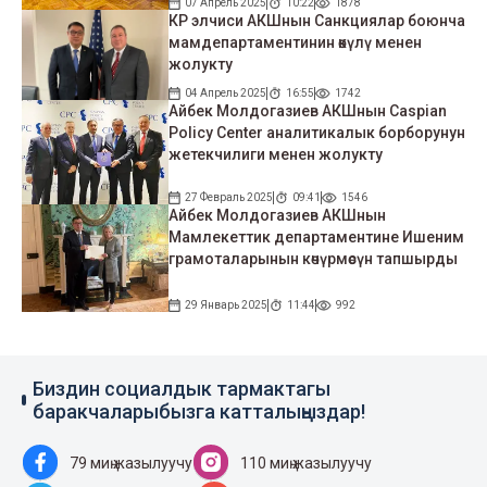
07 Апрель 2025
10:22
1878
КР элчиси АКШнын Санкциялар боюнча
мамдепартаментинин өкүлү менен
жолукту
04 Апрель 2025
16:55
1742
Айбек Молдогазиев АКШнын Caspian
Policy Center аналитикалык борборунун
жетекчилиги менен жолукту
27 Февраль 2025
09:41
1546
Айбек Молдогазиев АКШнын
Мамлекеттик департаментине Ишеним
грамоталарынын көчүрмөсүн тапшырды
29 Январь 2025
11:44
992
Биздин социалдык тармактагы
баракчаларыбызга катталыңыздар!
79 миң жазылуучу
110 миң жазылуучу