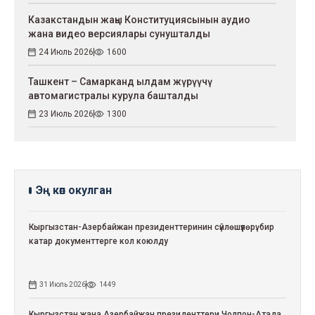
Казакстандын жаңы Конституциясынын аудио
жана видео версиялары сунушталды
24 Июль 2026
1600
Ташкент – Самарканд ылдам жүрүүчү
автомагистралы курула башталды
23 Июль 2026
1300
Эң көп окулган
Кыргызстан-Азербайжан президенттеринин сүйлөшүүлөрү: бир
катар документтерге кол коюлду
31 Июль 2026
1449
Кыргызстан жана Азербайжан президенттери Чолпон-Атада