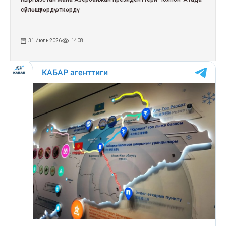
сүйлөшүүлөрдү өткөрдү
31 Июль 2026
1408