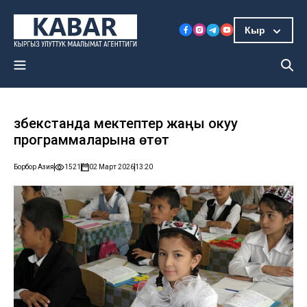
Кыр
Өзбекстанда мектептер жаңы окуу
программаларына өтөт
Борбор Азия
1521
02 Март 2026
13:20