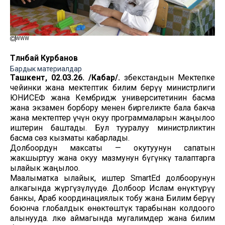
WWW
Төлөнбай Курбанов
Бардык материалдар
Ташкент, 02.03.26. /Кабар/.
Өзбекстандын Мектепке
чейинки жана мектептик билим берүү министрлиги
ЮНИСЕФ жана Кембридж университетинин басма
жана экзамен борбору менен биргеликте бала бакча
жана мектептер үчүн окуу программаларын жаңылоо
иштерин баштады. Бул тууралуу министрликтин
басма сөз кызматы кабарлады.
Долбоордун максаты — окутуунун сапатын
жакшыртуу жана окуу мазмунун бүгүнкү талаптарга
ылайык жаңылоо.
Маалыматка ылайык, иштер SmartEd долбоорунун
алкагында жүргүзүлүүдө. Долбоор Ислам өнүктүрүү
банкы, Араб координациялык тобу жана Билим берүү
боюнча глобалдык өнөктөштүк тарабынан колдоого
алынууда. Өлкө аймагында мугалимдер жана билим