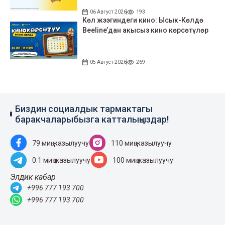
06 Август 2026
193
Көл жээгиндеги кино: Ысык-Көлдө
Beeline’дан акысыз кино көрсөтүлөр
05 Август 2026
269
Биздин социалдык тармактагы
баракчаларыбызга катталыңыздар!
79 миң жазылуучу
110 миң жазылуучу
0.1 миң жазылуучу
100 миң жазылуучу
Элдик кабар
+996 777 193 700
+996 777 193 700