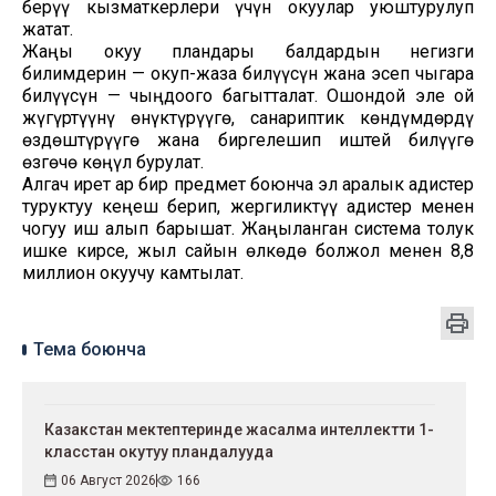
берүү кызматкерлери үчүн окуулар уюштурулуп
жатат.
Жаңы окуу пландары балдардын негизги
билимдерин — окуп-жаза билүүсүн жана эсеп чыгара
билүүсүн — чыңдоого багытталат. Ошондой эле ой
жүгүртүүнү өнүктүрүүгө, санариптик көндүмдөрдү
өздөштүрүүгө жана биргелешип иштей билүүгө
өзгөчө көңүл бурулат.
Алгач ирет ар бир предмет боюнча эл аралык адистер
туруктуу кеңеш берип, жергиликтүү адистер менен
чогуу иш алып барышат. Жаңыланган система толук
ишке кирсе, жыл сайын өлкөдө болжол менен 8,8
миллион окуучу камтылат.
Тема боюнча
Казакстан мектептеринде жасалма интеллектти 1-
класстан окутуу пландалууда
06 Август 2026
166