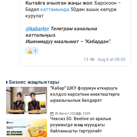
Бизнес жаңылыктары
"Кабар" ШКУ форумун өткөрүүгө
колдоо көрсөткөн өнөктөштөргө
ыраазычылык билдирет
09 Август 2026
2339
Чексиз 5G: Beeline эл аралык
роумингде жаңы муундагы
байланышты тартуулайт