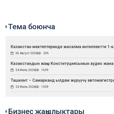
Тема боюнча
Казакстан мектептеринде жасалма интеллектти 1-к
06 Август 2026
205
Казакстандын жаңы Конституциясынын аудио жана
24 Июль 2026
1639
Ташкент – Самарканд ылдам жүрүүчү автомагистр
23 Июль 2026
1339
Бизнес жаңылыктары