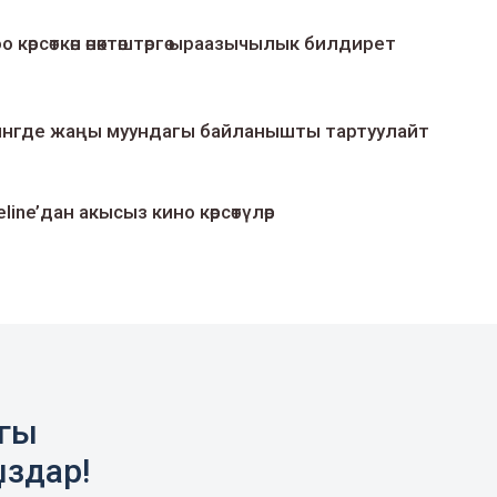
о көрсөткөн өнөктөштөргө ыраазычылык билдирет
умингде жаңы муундагы байланышты тартуулайт
line’дан акысыз кино көрсөтүлөр
агы
ыздар!