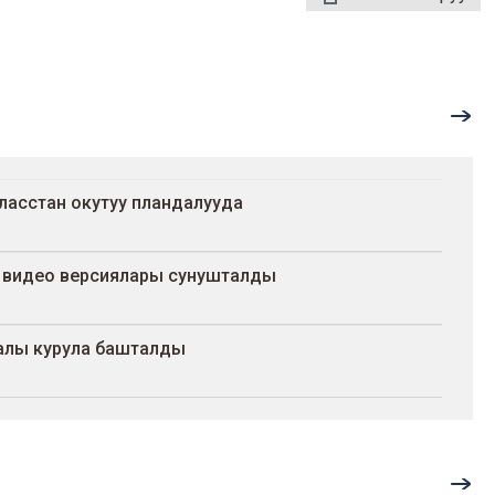
ласстан окутуу пландалууда
 видео версиялары сунушталды
алы курула башталды