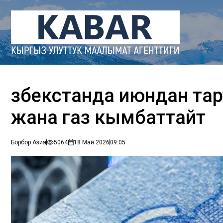
Өзбекстанда июндан та
жана газ кымбаттайт
Борбор Азия
5064
18 Май 2026
09:05