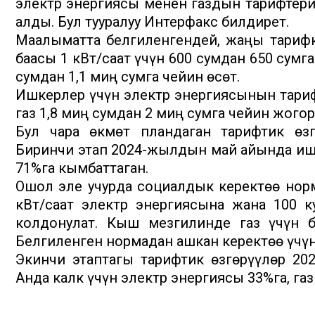
электр энергиясы менен газдын тарифтери
алды. Бул тууралуу Интерфакс билдирет.
Маалыматта белгиленгендей, жаңы тарифк
баасы 1 кВт/саат үчүн 600 сумдан 650 сумг
сумдан 1,1 миң сумга чейин өсөт.
Ишкерлер үчүн электр энергиясынын тарифи
газ 1,8 миң сумдан 2 миң сумга чейин жогор
Бул чара өкмөт пландаган тарифтик өзг
Биринчи этап 2024-жылдын май айында ишке
71%га кымбаттаган.
Ошол эле учурда социалдык керектөө норм
кВт/саат электр энергиясына жана 100 к
колдонулат. Кыш мезгилинде газ үчүн б
Белгиленген нормадан ашкан керектөө үчүн 
Экинчи этаптагы тарифтик өзгөрүүлөр 20
Анда калк үчүн электр энергиясы 33%га, газ