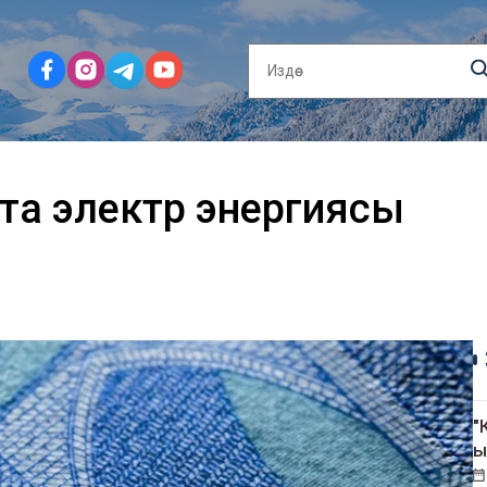
рта электр энергиясы
"
ы