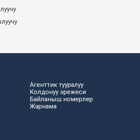
луучу
ылуучу
Агенттик тууралуу
Колдонуу эрежеси
Байланыш номерлер
Жарнама