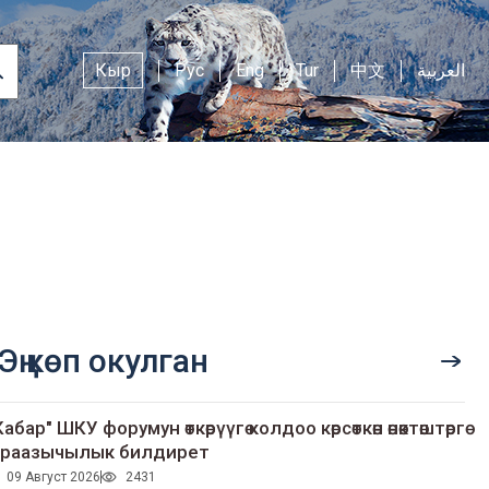
Кыр
Рус
Eng
Tur
中文
العربية
Эң көп окулган
Кабар" ШКУ форумун өткөрүүгө колдоо көрсөткөн өнөктөштөргө
раазычылык билдирет
09 Август 2026
2431