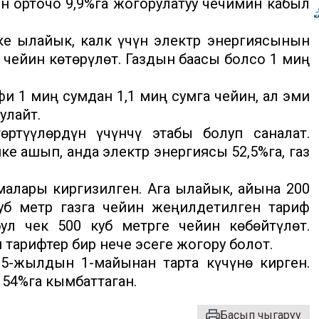
н орточо 9,9%га жогорулатуу чечимин кабыл
е ылайык, калк үчүн электр энергиясынын
а чейин көтөрүлөт. Газдын баасы болсо 1 миң
 1 миң сумдан 1,1 миң сумга чейин, ал эми
улайт.
өртүүлөрдүн үчүнчү этабы болуп саналат.
 ашып, анда электр энергиясы 52,5%га, газ
алары киргизилген. Ага ылайык, айына 200
уб метр газга чейин жеңилдетилген тариф
ул чек 500 куб метрге чейин көбөйтүлөт.
тарифтер бир нече эсеге жогору болот.
25-жылдын 1-майынан тарта күчүнө кирген.
 54%га кымбаттаган.
Басып чыгаруу