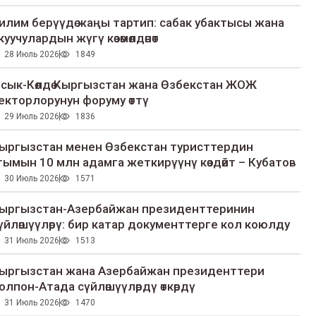
илим берүүдө жаңы тартип: сабак убактысы жана
куучулардын жүгү көзөмөлдөнөт
28 Июль 2026
1849
сык-Көлдө Кыргызстан жана Өзбекстан ЖОЖ
екторлорунун форуму өттү
29 Июль 2026
1836
ыргызстан менен Өзбекстан туристтердин
гымын 10 млн адамга жеткирүүнү көздөйт – Кубатов
30 Июль 2026
1571
ыргызстан-Азербайжан президенттеринин
үйлөшүүлөрү: бир катар документтерге кол коюлду
31 Июль 2026
1513
ыргызстан жана Азербайжан президенттери
олпон-Атада сүйлөшүүлөрдү өткөрдү
31 Июль 2026
1470