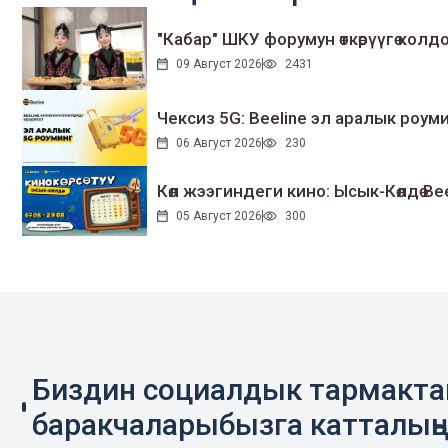
"Кабар" ШКУ форумун өткөрүүгө колдо
09 Август 2026
2431
Чексиз 5G: Beeline эл аралык ро
06 Август 2026
230
Көл жээгиндеги кино: Ысык-Көлдө Bee
05 Август 2026
300
Биздин социалдык тармакт
баракчаларыбызга катталың