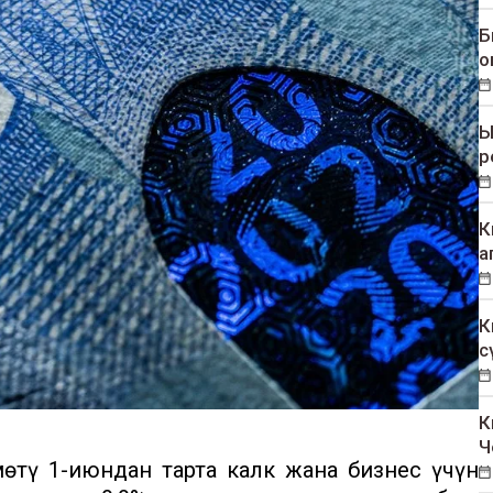
Б
о
Ы
р
К
а
К
с
К
Ч
өтү 1-июндан тарта калк жана бизнес үчүн