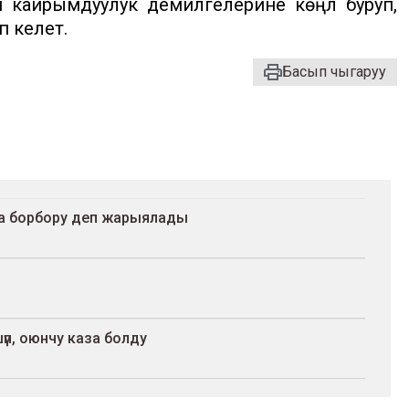
 кайрымдуулук демилгелерине көңүл буруп,
 келет.
Басып чыгаруу
ра борбору деп жарыялады
үп, оюнчу каза болду