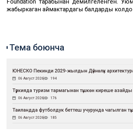
Foundation тарабынан демилгеленген. Уюм
жабыркаган аймактардагы балдарды колдоп
Тема боюнча
ЮНЕСКО Пекинди 2029-жылдын Дүйнөлүк архитекту
06 Август 2026
194
Түркияда туризм тармагынан түшкөн киреше азайды
06 Август 2026
176
Таиландда футболдук беттеш учурунда чагылган түш
06 Август 2026
185