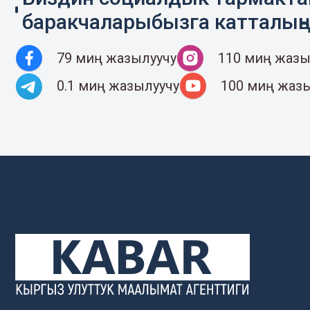
баракчаларыбызга катталың
79 миң жазылуучу
110 миң жазы
0.1 миң жазылуучу
100 миң жаз