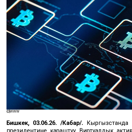
WWW
Бишкек, 03.06.26. /Кабар/.
Кыргызстанда 
президентине караштуу Виртуалдык акти