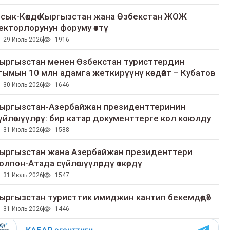
сык-Көлдө Кыргызстан жана Өзбекстан ЖОЖ
екторлорунун форуму өттү
29 Июль 2026
1916
ыргызстан менен Өзбекстан туристтердин
гымын 10 млн адамга жеткирүүнү көздөйт – Кубатов
30 Июль 2026
1646
ыргызстан-Азербайжан президенттеринин
үйлөшүүлөрү: бир катар документтерге кол коюлду
31 Июль 2026
1588
ыргызстан жана Азербайжан президенттери
олпон-Атада сүйлөшүүлөрдү өткөрдү
31 Июль 2026
1547
ыргызстан туристтик имиджин кантип бекемдөөдө?
31 Июль 2026
1446