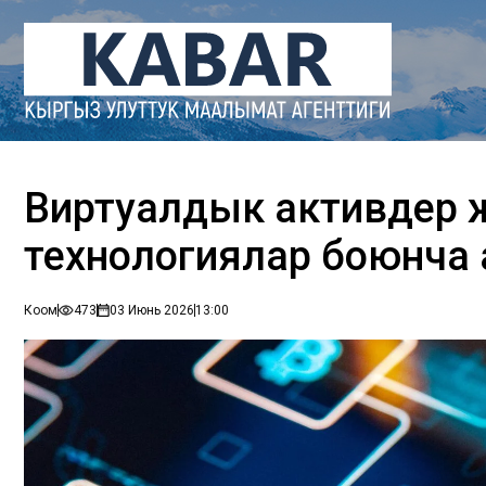
Виртуалдык активдер 
технологиялар боюнча аг
Коом
473
03 Июнь 2026
13:00