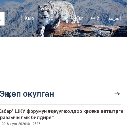
Кыр
Рус
Eng
Tur
中文
العربية
Эң көп окулган
Кабар" ШКУ форумун өткөрүүгө колдоо көрсөткөн өнөктөштөргө
раазычылык билдирет
09 Август 2026
2535