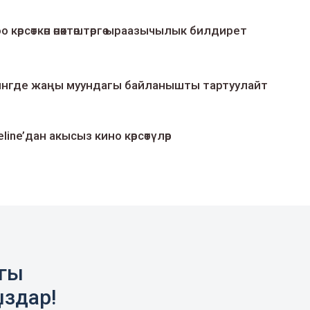
о көрсөткөн өнөктөштөргө ыраазычылык билдирет
умингде жаңы муундагы байланышты тартуулайт
line’дан акысыз кино көрсөтүлөр
агы
ыздар!