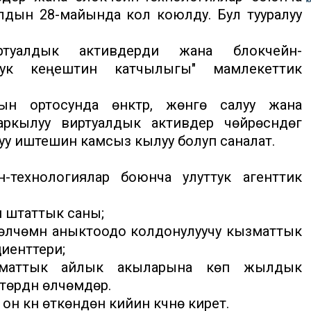
жылдын 28-майында кол коюлду. Бул тууралуу
ртуалдык активдерди жана блокчейн-
уттук кеңештин катчылыгы" мамлекеттик
 ортосунда өнүктүрүү, жөнгө салуу жана
аркылуу виртуалдык активдер чөйрөсүндөгү
уу иштешин камсыз кылуу болуп саналат.
-технологиялар боюнча улуттук агенттик
 штаттык саны;
лчөмүн аныктоодо колдонулуучу кызматтык
циенттери;
ызматтык айлык акыларына көп жылдык
төрдүн өлчөмдөрү.
 күн өткөндөн кийин күчүнө кирет.