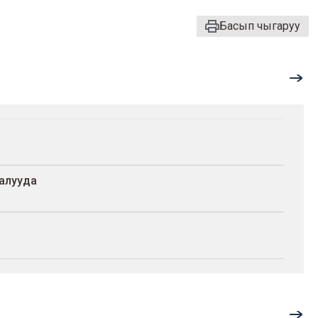
Басып чыгаруу
алууда