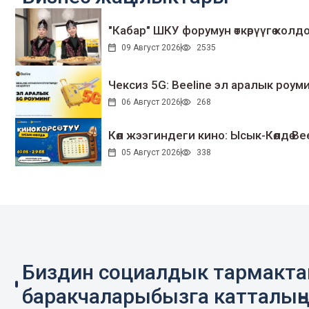
"Кабар" ШКУ форумун өткөрүүгө колдо
09 Август 2026
2535
Чексиз 5G: Beeline эл аралык ро
06 Август 2026
268
Көл жээгиндеги кино: Ысык-Көлдө Bee
05 Август 2026
338
Биздин социалдык тармакт
баракчаларыбызга катталың