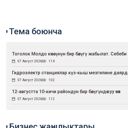
Тема боюнча
Тоголок Молдо көчөсүнүн бир бөлүгү жабылат. Себеби
07 Август 2026
114
Гидроэлектр станциялар күз-кыш мезгилине даярд
07 Август 2026
102
12-августта 10-кичи райондун бир бөлүгүндө суу өчөт
07 Август 2026
112
Бизнес жаңылыктары