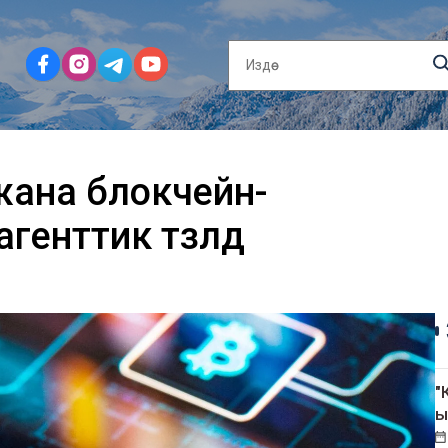
жана блокчейн-
енттик түзүлдү
"
ы