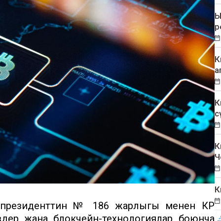
Ы
р
К
а
К
с
К
Ч
К
президенттин № 186 жарлыгы менен КР
вдер жана блокчейн-технологиялар боюнча