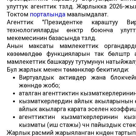
улуттук агенттик түзүлдү. Жарлыкка 2026-
Токтом
порталында
маалымдалат.
Агенттик "Президентке караштуу Ви
технологияларды өнүктүрүү боюнча ул
мекемесинин базасында түзүлдү.
Анын максаты мамлекеттик органдардын
көзөмөлдөө функцияларын так бөлүштүрүү 
мамлекеттик башкаруу тутумунун натыйжал
Бул жарлык менен төмөнкүлөр бекитилди:
Виртуалдык активдер жана блокчейн
жөнүндө жобо;
аталган агенттиктин кызматкерлеринин
кызматкерлердин айлык акыларынын ө
айлык акыларга карата эселенүү коэффи
агенттиктин кызматкерлеринин к
кызматы (иш стажы) үчүн пайыздык үстөк
Жарлык расмий жарыяланган күндөн тартып он