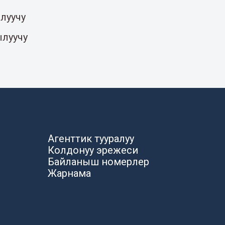
луучу
ылуучу
Агенттик тууралуу
Колдонуу эрежеси
Байланыш номерлер
Жарнама