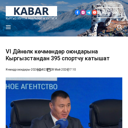
Кыр
VI Дүйнөлүк көчмөндөр оюндарына
Кыргызстандан 395 спортчу катышат
Көчмөндөр оюндары-2026
823
28 Май 2026
17:10