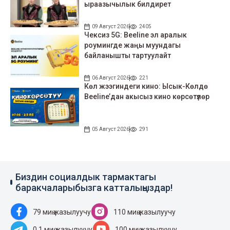
ыраазычылык билдирет
09 Август 2026
2405
Чексиз 5G: Beeline эл аралык
роумингде жаңы муундагы
байланышты тартуулайт
06 Август 2026
221
Көл жээгиндеги кино: Ысык-Көлдө
Beeline’дан акысыз кино көрсөтүлөр
05 Август 2026
291
Биздин социалдык тармактагы
баракчаларыбызга катталыңыздар!
79 миң жазылуучу
110 миң жазылуучу
0.1 миң жазылуучу
100 миң жазылуучу