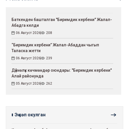
Баткенден башталган "Биримдик кербени" Жалал-
Абадга келди
06 Август 2026
208
“Биримдик кербени” Жалал-Абаддан чыгып
Таласка жетти
06 Август 2026
239
Дүйнөлүк көчмөндөр оюндары: "Биримдик кербени"
Алай районунда
05 Август 2026
262
Эң көп окулган