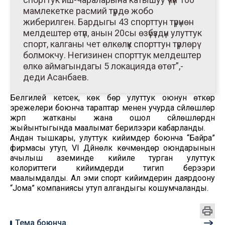
мамлекетке расмий түрдө жобо
жиберилген. Бардыгы 43 спорттун түрүнөн
мелдештер өтүп, анын 20сы өзүбүздүн улуттук
спорт, калганы чет өлкөлүк спорттун түрлөрү
болмокчу. Негизинен спорттук мелдештер
өлкө аймагындагы 5 локацияда өтөт”,-
деди Асанбаев.
Белгилей кетсек, көк бөрү улуттук оюнун өткөрүү
эрежелери боюнча тараптар менен учурда сүйлөшүүлөр
жүрүп жатканы жана ошол сүйлөшүүлөрдүн
жыйынтыгында маалымат берилээри кабарланды.
Андан тышкары, улуттук кийимдер боюнча “Байра”
фирмасы утуп, VI Дүйнөлүк көчмөндөр оюндарынын
ачылыш аземинде кийиле турган улуттук
колориттеги кийимдерди тигип берээри
маалымдалды. Ал эми спорт кийимдерин даярдоону
“Jома” компаниясы утуп алгандыгы кошумчаланды.
Тема боюнча