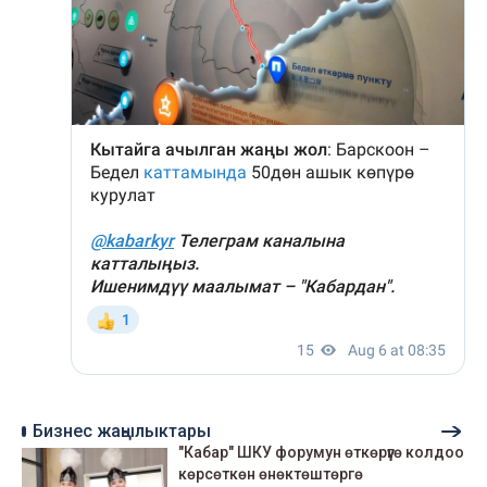
Бизнес жаңылыктары
"Кабар" ШКУ форумун өткөрүүгө колдоо
көрсөткөн өнөктөштөргө