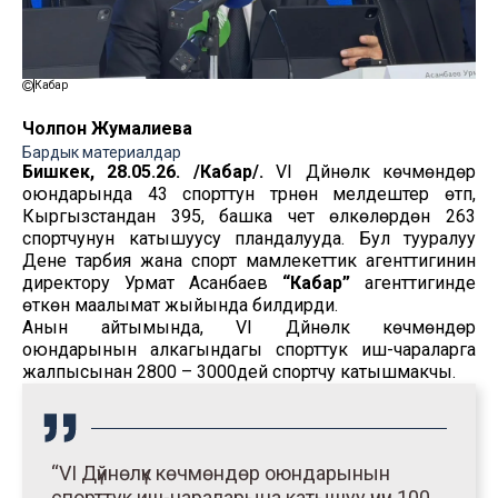
Кабар
Чолпон Жумалиева
Бардык материалдар
Бишкек, 28.05.26. /Кабар/.
VI Дүйнөлүк көчмөндөр
оюндарында 43 спорттун түрүнөн мелдештер өтүп,
Кыргызстандан 395, башка чет өлкөлөрдөн 263
спортчунун катышуусу пландалууда. Бул тууралуу
Дене тарбия жана спорт мамлекеттик агенттигинин
директору Урмат Асанбаев
“Кабар”
агенттигинде
өткөн маалымат жыйында билдирди.
Анын айтымында, VI Дүйнөлүк көчмөндөр
оюндарынын алкагындагы спорттук иш-чараларга
жалпысынан 2800 – 3000дей спортчу катышмакчы.
“VI Дүйнөлүк көчмөндөр оюндарынын
спорттук иш-чараларына катышуу үчүн 100