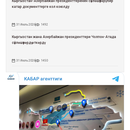
Кыргызстан-Азербайжан президенттеринин сүйлөшүүлөрү: бир
катар документтерге кол коюлду
31 Июль 2026
1492
Кыргызстан жана Азербайжан президенттери Чолпон-Атада
сүйлөшүүлөрдү өткөрдү
31 Июль 2026
1450