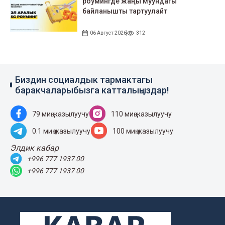
роумингде жаңы муундагы
байланышты тартуулайт
06 Август 2026
312
Биздин социалдык тармактагы
баракчаларыбызга катталыңыздар!
79 миң жазылуучу
110 миң жазылуучу
0.1 миң жазылуучу
100 миң жазылуучу
Элдик кабар
+996 777 1937 00
+996 777 1937 00