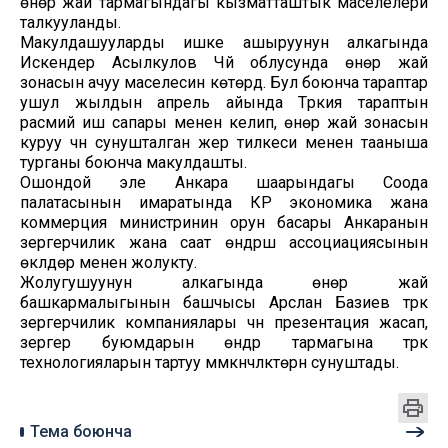
өнөр жай тармагындагы кызматташтык маселелери
талкууланды.
Макулдашууларды ишке ашыруунун алкагында
Искендер Асылкулов Чүй облусунда өнөр жай
зонасын ачуу маселесин көтөрдү. Бул боюнча тараптар
ушул жылдын апрель айында Түркия тараптын
расмий иш сапары менен келип, өнөр жай зонасын
куруу үчүн сунушталган жер тилкеси менен тааныша
турганы боюнча макулдашты.
Ошондой эле Анкара шаарындагы Соода
палатасынын имаратында КР экономика жана
коммерция министринин орун басары Анкаранын
зергерчилик жана саат өндүрүшү ассоциациясынын
өкүлдөрү менен жолукту.
Жолугушуунун алкагында өнөр жай
башкармалыгынын башчысы Арслан Базиев түрк
зергерчилик компаниялары үчүн презентация жасап,
зергер буюмдарын өндүрүү тармагына түрк
технологияларын тартуу мүмкүнчүлүктөрүн сунуштады.
Тема боюнча