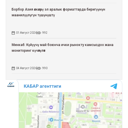
Борбор Азия өлкөлөрү эл аралык форматтарда биригүүнүн
маанилүүлүгүн түшүнүштү
01 Август 2026
992
Минкаб: Күйүүчү май боюнча ички рынокту камсыздоо жана
мониторинг күчөтүлөт
04 Август 2026
990