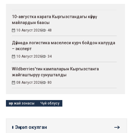
10-августка карата Кыргызстандагы күйүүчү
майлардын баасы
10 Август 2026
48
Дүйнөдө логистика маселеси курч бойдон калууда
– эксперт
10 Август 2026
34
Wildberries'тин кампаларын Кыргызстанга
жайгаштыруу сунушталды
08 Август 2026
80
өнөр жай зонасы
Чүй облусу
Эң көп окулган