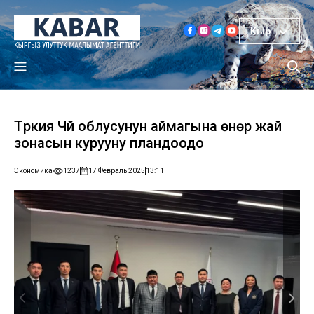
Кыр
Түркия Чүй облусунун аймагына өнөр жай
зонасын курууну пландоодо
Экономика
1237
17 Февраль 2025
13:11