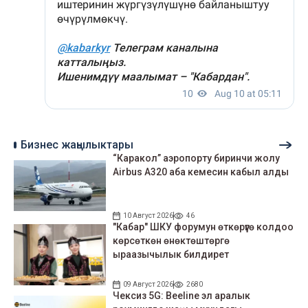
Бизнес жаңылыктары
“Каракол” аэропорту биринчи жолу
Airbus A320 аба кемесин кабыл алды
10 Август 2026
46
"Кабар" ШКУ форумун өткөрүүгө колдоо
көрсөткөн өнөктөштөргө
ыраазычылык билдирет
09 Август 2026
2680
Чексиз 5G: Beeline эл аралык