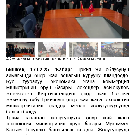
Экономика жана коммерция министрлигинин басма сөз кызматы
Бишкек, 17.02.25. /Кабар/.
Түркия Чүй облусунун
аймагында өнөр жай зонасын курууну пландоодо.
Бул тууралуу экономика жана коммерция
министринин орун басары Искендер Асылкулов
жетектеген Кыргызстандын өнөр жай боюнча
жумушчу тобу Түркиянын өнөр жай жана технология
министрлигинин өкүлдөрү менен жолугушуусунда
белгилүү болду.
Түркия тараптан жолугушууга өнөр жай жана
технология министринин орун басары Мухаммет
Касым Генуллю башчылык кылды. Жолугушууда