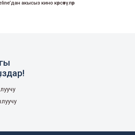
line’дан акысыз кино көрсөтүлөр
агы
ыздар!
луучу
ылуучу