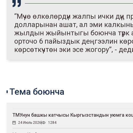
“Мүчө өлкөлөрдүн жалпы ички дүң 
долларынан ашат, ал эми калкынын
жылдын жыйынтыгы боюнча түрк а
орточо 6 пайыздык деңгээлин көрсөт
көрсөткүчтөн эки эсе жогору”, - д
Тема боюнча
ТМУнун башкы катчысы Кыргызстандын уюмга ко
24 Июль 2026
1284