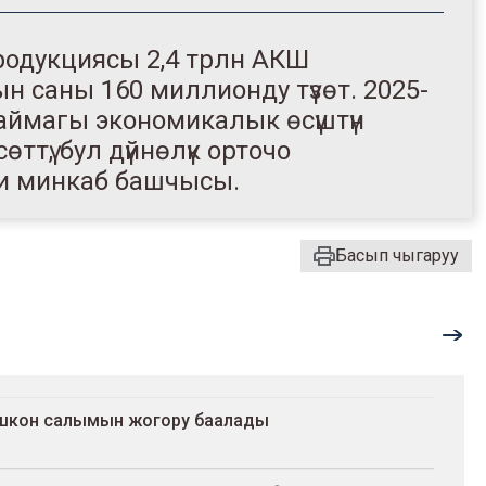
продукциясы 2,4 трлн АКШ
 саны 160 миллионду түзөт. 2025-
ймагы экономикалык өсүштүн
тү, бул дүйнөлүк орточо
еди минкаб башчысы.
Басып чыгаруу
шкон салымын жогору баалады