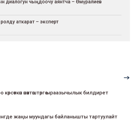
н диалогун чыңдоочу аянтча – Өмүралиев
ролду аткарат – эксперт
о көрсөткөн өнөктөштөргө ыраазычылык билдирет
умингде жаңы муундагы байланышты тартуулайт