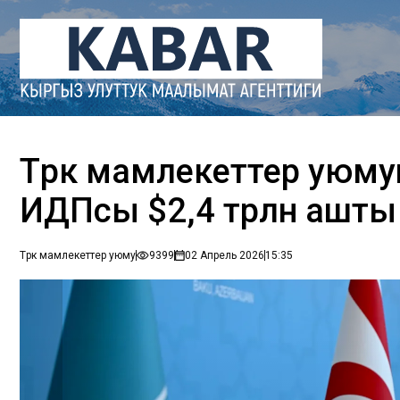
Түрк мамлекеттер уюмун
ИДПсы $2,4 трлн ашты
Түрк мамлекеттер уюму
9399
02 Апрель 2026
15:35