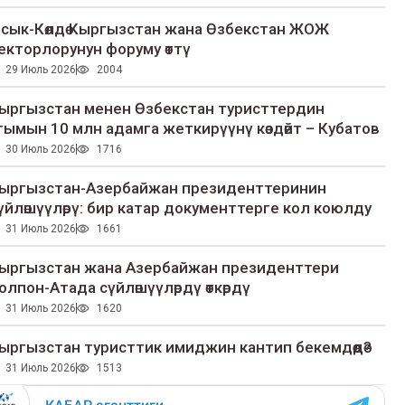
сык-Көлдө Кыргызстан жана Өзбекстан ЖОЖ
екторлорунун форуму өттү
29 Июль 2026
2004
ыргызстан менен Өзбекстан туристтердин
гымын 10 млн адамга жеткирүүнү көздөйт – Кубатов
30 Июль 2026
1716
ыргызстан-Азербайжан президенттеринин
үйлөшүүлөрү: бир катар документтерге кол коюлду
31 Июль 2026
1661
ыргызстан жана Азербайжан президенттери
олпон-Атада сүйлөшүүлөрдү өткөрдү
31 Июль 2026
1620
ыргызстан туристтик имиджин кантип бекемдөөдө?
31 Июль 2026
1513