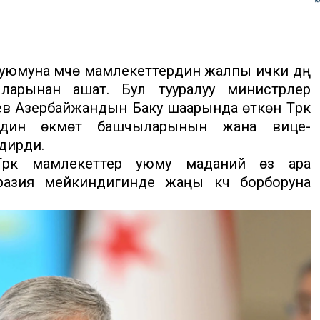
 уюмуна мүчө мамлекеттердин жалпы ички дүң
арынан ашат. Бул тууралуу министрлер
в Азербайжандын Баку шаарында өткөн Түрк
ердин өкмөт башчыларынын жана вице-
дирди.
Түрк мамлекеттер уюму маданий өз ара
азия мейкиндигинде жаңы күч борборуна