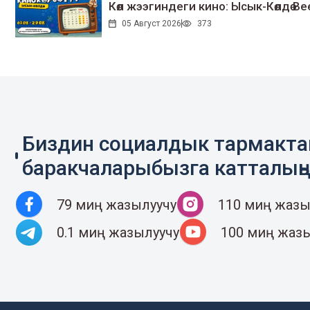
Көл жээгиндеги кино: Ысык-Көлдө Bee
05 Август 2026
373
Биздин социалдык тармакт
баракчаларыбызга катталың
79 миң жазылуучу
110 миң жазы
0.1 миң жазылуучу
100 миң жаз