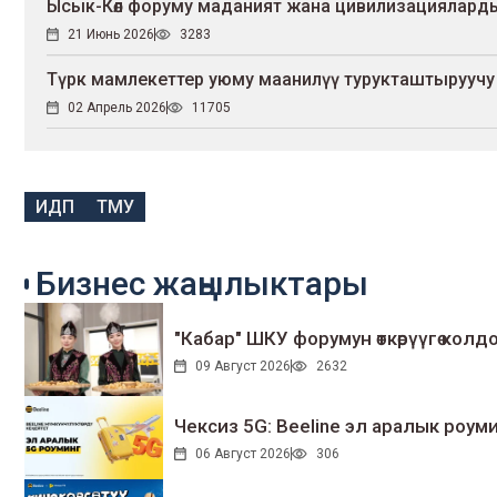
Ысык-Көл форуму маданият жана цивилизацияларды
21 Июнь 2026
3283
Түрк мамлекеттер уюму маанилүү турукташтыруучу 
02 Апрель 2026
11705
ИДП
ТМУ
Бизнес жаңылыктары
"Кабар" ШКУ форумун өткөрүүгө колдо
09 Август 2026
2632
Чексиз 5G: Beeline эл аралык ро
06 Август 2026
306