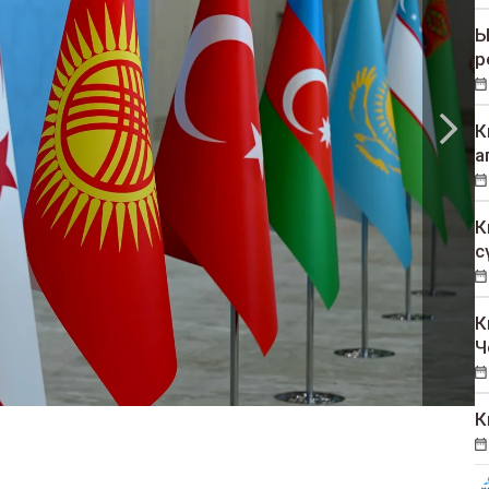
Ы
р
К
а
К
с
К
Ч
К