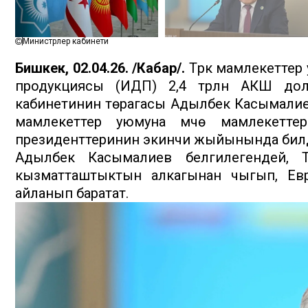
Министрлер кабинети
Бишкек, 02.04.26. /Кабар/.
Түрк мамлекеттер
продукциясы (ИДП) 2,4 трлн АКШ долл
кабинетинин төрагасы Адылбек Касымалие
мамлекеттер уюмуна мүчө мамлекетт
президенттеринин экинчи жыйынында бил
Адылбек Касымалиев белгилегендей, 
кызматташтыктын алкагынан чыгып, Евр
айланып баратат.