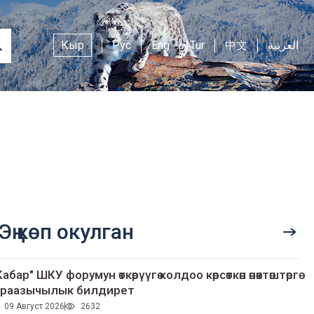
Кыр
Рус
Eng
Tur
中文
العربية
Эң көп окулган
Кабар" ШКУ форумун өткөрүүгө колдоо көрсөткөн өнөктөштөргө
раазычылык билдирет
09 Август 2026
2632