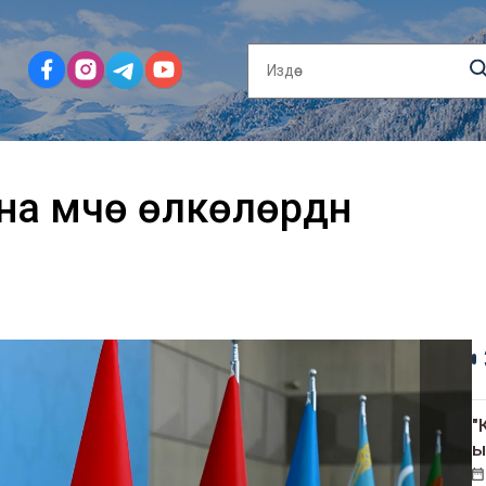
а мүчө өлкөлөрдүн
"
ы