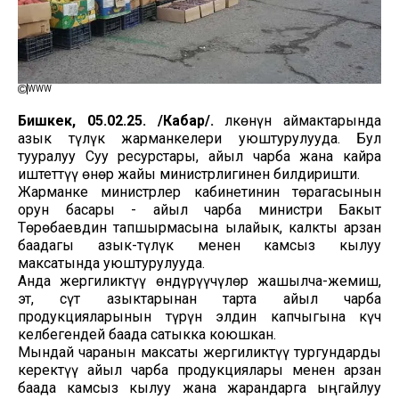
WWW
Бишкек, 05.02.25. /Кабар/.
Өлкөнүн аймактарында
азык түлүк жарманкелери уюштурулууда. Бул
тууралуу Суу ресурстары, айыл чарба жана кайра
иштеттүү өнөр жайы министрлигинен билдиришти.
Жарманке министрлер кабинетинин төрагасынын
орун басары - айыл чарба министри Бакыт
Төрөбаевдин тапшырмасына ылайык, калкты арзан
баадагы азык-түлүк менен камсыз кылуу
максатында уюштурулууда.
Анда жергиликтүү өндүрүүчүлөр жашылча-жемиш,
эт, сүт азыктарынан тарта айыл чарба
продукцияларынын түрүн элдин капчыгына күч
келбегендей баада сатыкка коюшкан.
Мындай чаранын максаты жергиликтүү тургундарды
керектүү айыл чарба продукциялары менен арзан
баада камсыз кылуу жана жарандарга ыңгайлуу