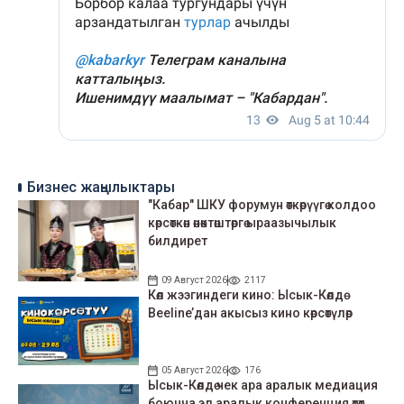
Бизнес жаңылыктары
"Кабар" ШКУ форумун өткөрүүгө колдоо
көрсөткөн өнөктөштөргө ыраазычылык
билдирет
09 Август 2026
2117
Көл жээгиндеги кино: Ысык-Көлдө
Beeline’дан акысыз кино көрсөтүлөр
05 Август 2026
176
Ысык-Көлдө чек ара аралык медиация
боюнча эл аралык конференция өтөт