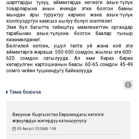
шарттарды түзүү, аймактарда негизги азык-түлүк
товарларына анын ичинде этке болгон бааны
мындан ары туруктуу кармоо жана азык-түлүк
коопсуздугун камсыз кылуу болуп эсептелет.
Эми бул багытта тийиштүү мамлекеттик органдар
тарабынан азык-түлүккө болгон баалар тыкыр
көзөмөлдөнөт.
Белгилей кетсек, ушул тапта уй жана кой эти
аймактарга жараша 550-650 сомдон, жылкы эти 600-
620 сомдон сатылууда. Ал эми бираз бираз
көтөрүлгөн картошканын баасы 60-65 сомдон 45-49
сомго чейин түшкөндүгү байкалууда.
Тема боюнча
Вакунов: Кыргызстан Евразиядагы негизги
өзгөрүүлөрдүн жигердүү катышуучусу
05 Август 2026
198