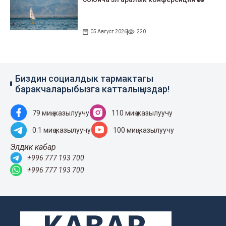
05 Август 2026
220
Биздин социалдык тармактагы
баракчаларыбызга катталыңыздар!
79 миң жазылуучу
110 миң жазылуучу
0.1 миң жазылуучу
100 миң жазылуучу
Элдик кабар
+996 777 193 700
+996 777 193 700