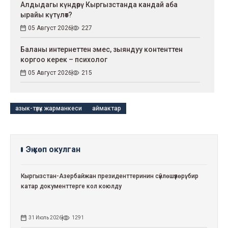
Алдыдагы күндөрү Кыргызстанда кандай аба
ырайы күтүлөт?
05 Август 2026
227
Баланы интернеттен эмес, зыяндуу контенттен
коргоо керек – психолог
05 Август 2026
215
азык-түлүк жарманкеси
аймактар
Эң көп окулган
Кыргызстан-Азербайжан президенттеринин сүйлөшүүлөрү: бир
катар документтерге кол коюлду
31 Июль 2026
1291