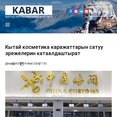
Кыр
Кытай косметика каражаттарын сатуу
эрежелерин катаалдаштырат
Дүйнө
925
14 Май 2026
17:30