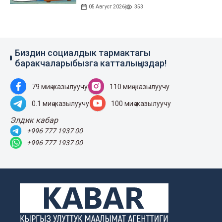
05 Август 2026
353
Биздин социалдык тармактагы
баракчаларыбызга катталыңыздар!
79 миң жазылуучу
110 миң жазылуучу
0.1 миң жазылуучу
100 миң жазылуучу
Элдик кабар
+996 777 1937 00
+996 777 1937 00