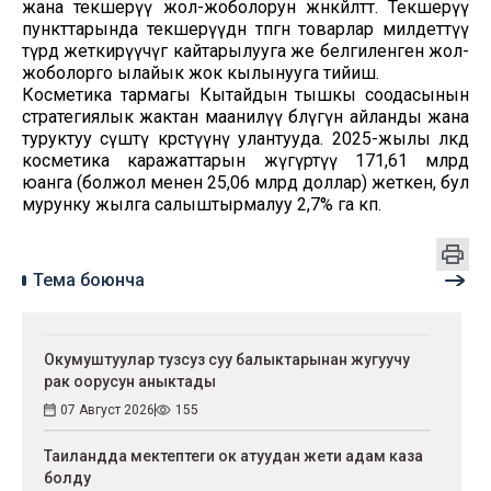
жана текшерүү жол-жоболорун жөнөкөйлөтөт. Текшерүү
пункттарында текшерүүдөн өтпөгөн товарлар милдеттүү
түрдө жеткирүүчүгө кайтарылууга же белгиленген жол-
жоболорго ылайык жок кылынууга тийиш.
Косметика тармагы Кытайдын тышкы соодасынын
стратегиялык жактан маанилүү бөлүгүнө айланды жана
туруктуу өсүштү көрсөтүүнү улантууда. 2025-жылы өлкөдө
косметика каражаттарын жүгүртүү 171,61 млрд
юанга (болжол менен 25,06 млрд доллар) жеткен, бул
мурунку жылга салыштырмалуу 2,7% га көп.
Тема боюнча
Окумуштуулар тузсуз суу балыктарынан жугуучу
рак оорусун аныктады
07 Август 2026
155
Таиландда мектептеги ок атуудан жети адам каза
болду