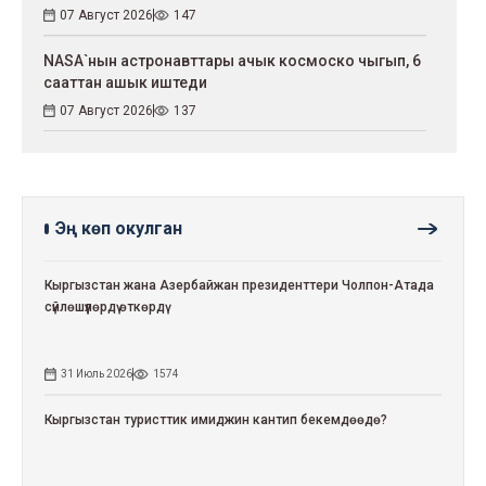
07 Август 2026
147
NASA`нын астронавттары ачык космоско чыгып, 6
сааттан ашык иштеди
07 Август 2026
137
Эң көп окулган
Кыргызстан жана Азербайжан президенттери Чолпон-Атада
сүйлөшүүлөрдү өткөрдү
31 Июль 2026
1574
Кыргызстан туристтик имиджин кантип бекемдөөдө?