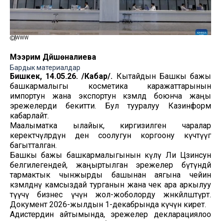
WWW
Мээрим Дүйшөналиева
Бардык материалдар
Бишкек, 14.05.26. /Кабар/.
Кытайдын Башкы бажы
башкармалыгы косметика каражаттарынын
импортун жана экспортун көзөмөлдөө боюнча жаңы
эрежелерди бекитти. Бул тууралуу Казинформ
кабарлайт.
Маалыматка ылайык, киргизилген чаралар
керектөөчүлөрдүн ден соолугун коргоону күчөтүүгө
багытталган.
Башкы бажы башкармалыгынын өкүлү Ли Цзинсун
белгилегендей, жаңыртылган эрежелер бүтүндөй
тармактык чынжырды башынан аягына чейин
көзөмөлдөөнү камсыздай турганын жана чек ара аркылуу
өтүүчү бизнес үчүн жол-жоболорду жөнөкөйлөштүрөт.
Документ 2026-жылдын 1-декабрында күчүнө кирет.
Адистердин айтымында, эрежелер декларациялоо