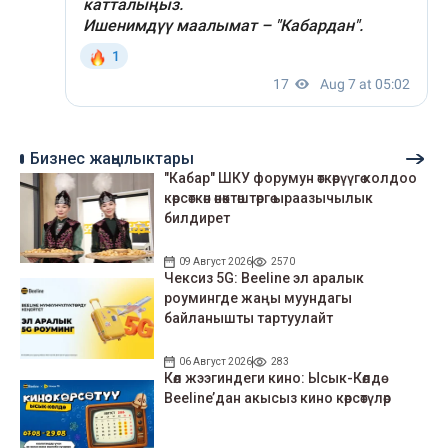
Бизнес жаңылыктары
"Кабар" ШКУ форумун өткөрүүгө колдоо
көрсөткөн өнөктөштөргө ыраазычылык
билдирет
09 Август 2026
2570
Чексиз 5G: Beeline эл аралык
роумингде жаңы муундагы
байланышты тартуулайт
06 Август 2026
283
Көл жээгиндеги кино: Ысык-Көлдө
Beeline’дан акысыз кино көрсөтүлөр