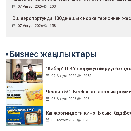
07 Август 2026
203
Ош аэропортунда 100дөн ашык норка терисинен жа
07 Август 2026
158
Бизнес жаңылыктары
"Кабар" ШКУ форумун өткөрүүгө колдо
09 Август 2026
2635
Чексиз 5G: Beeline эл аралык ро
06 Август 2026
306
Көл жээгиндеги кино: Ысык-Көлдө Bee
05 Август 2026
373