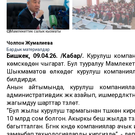
Мамлекеттик салык кызматы
Чолпон Жумалиева
Бардык материалдар
Бишкек, 09.04.26. /Кабар/.
Курулуш компани
көмүскөдөн чыгарат. Бул тууралуу Мамлек
Шыкмаматов өлкөдөгү курулуш компаниял
билдирди.
Анын айтымында, курулуш компаниялар
административдик жүк азайып, ишмердүүлүктү
жагымдуу шарттар түзүлөт.
“Бул жылы курулуш тармагынан түшкөн кире
10 млрд сом болгон. Акыркы беш жылда түзү
багытталган. Бүгүнкү күндө компаниялар ачык
заманбап технологияларды киргизүүдө”, - д