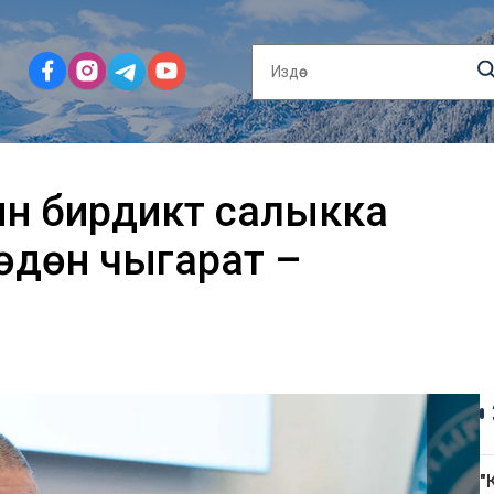
 бирдиктүү салыкка
көдөн чыгарат –
"