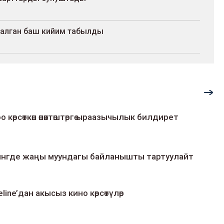
салган баш кийим табылды
о көрсөткөн өнөктөштөргө ыраазычылык билдирет
умингде жаңы муундагы байланышты тартуулайт
line’дан акысыз кино көрсөтүлөр