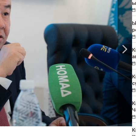
ы
Ы
р
К
а
К
с
К
Ч
К