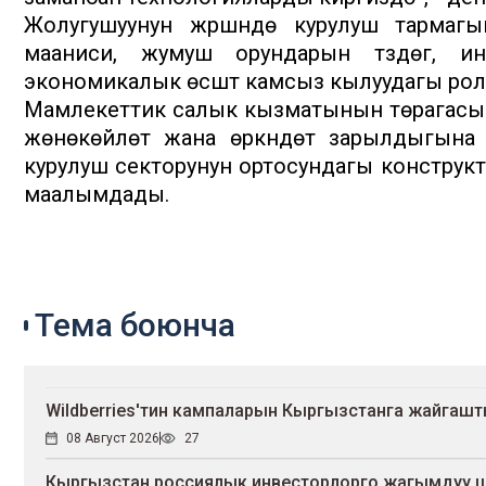
Жолугушуунун жүрүшүндө курулуш тармаг
мааниси, жумуш орундарын түзүүдөгү, инф
экономикалык өсүштү камсыз кылуудагы рол
Мамлекеттик салык кызматынын төрагасы
жөнөкөйлөтүү жана өркүндөтүү зарылдыгын
курулуш секторунун ортосундагы конструктивд
маалымдады.
Тема боюнча
Wildberries'тин кампаларын Кыргызстанга жайгаш
08 Август 2026
27
Кыргызстан россиялык инвесторлорго жагымдуу 