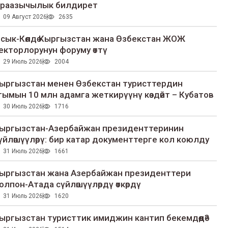
раазычылык билдирет
09 Август 2026
2635
сык-Көлдө Кыргызстан жана Өзбекстан ЖОЖ
екторлорунун форуму өттү
29 Июль 2026
2004
ыргызстан менен Өзбекстан туристтердин
гымын 10 млн адамга жеткирүүнү көздөйт – Кубатов
30 Июль 2026
1716
ыргызстан-Азербайжан президенттеринин
үйлөшүүлөрү: бир катар документтерге кол коюлду
31 Июль 2026
1661
ыргызстан жана Азербайжан президенттери
олпон-Атада сүйлөшүүлөрдү өткөрдү
31 Июль 2026
1620
ыргызстан туристтик имиджин кантип бекемдөөдө?