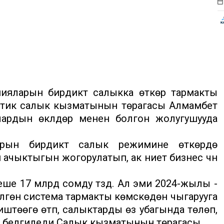
яларын бирдиктүү салыкка өткөрүү тармакты
еттик салык кызматынын төрагасы Алмамбет
ардын өкүлдөрү менен болгон жолугушууда
ын бирдиктүү салык режимине өткөрүүдө
н ачыктыгын жогорулатып, ак ниет бизнес үчүн
ше 17 млрд сомду түздү. Ал эми 2024-жылы -
лгөн система тармакты көмүскөдөн чыгарууга
 иштөөгө өтүп, салыктарды өз убагында төлөп,
еп белгиледи Салык кызматынын төрагасы.