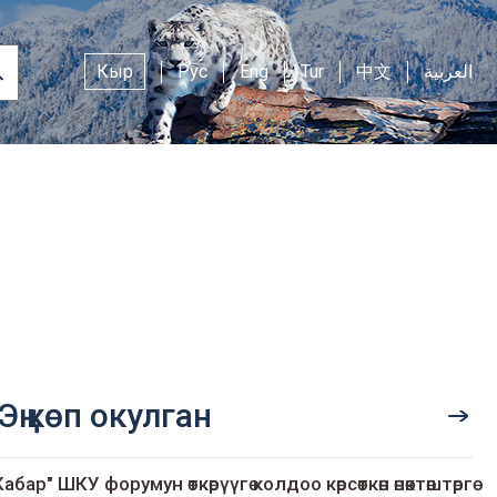
Кыр
Рус
Eng
Tur
中文
العربية
Эң көп окулган
Кабар" ШКУ форумун өткөрүүгө колдоо көрсөткөн өнөктөштөргө