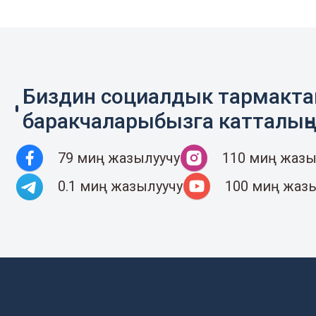
Биздин социалдык тармакт
баракчаларыбызга катталың
79 миң жазылуучу
110 миң жазы
0.1 миң жазылуучу
100 миң жаз