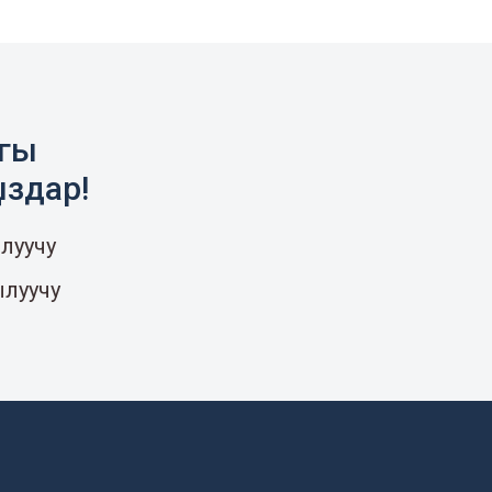
агы
ыздар!
луучу
ылуучу