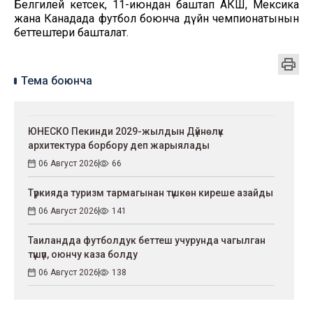
Белгилей кетсек, 11-июндан баштап АКШ, Мексика
жана Канадада футбол боюнча дүйнө чемпионатынын
беттештери башталат.
Тема боюнча
ЮНЕСКО Пекинди 2029-жылдын Дүйнөлүк
архитектура борбору деп жарыялады
06 Август 2026
66
Түркияда туризм тармагынан түшкөн киреше азайды
06 Август 2026
141
Таиландда футболдук беттеш учурунда чагылган
түшүп, оюнчу каза болду
06 Август 2026
138