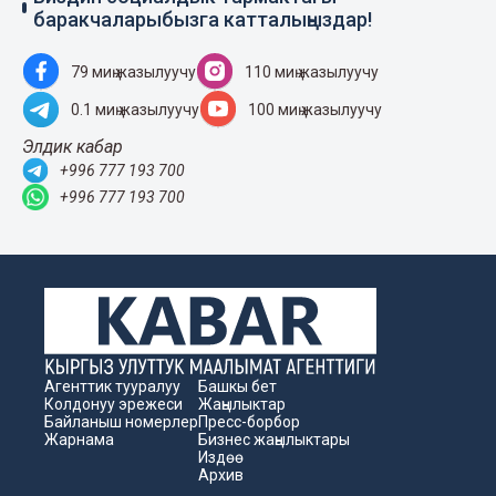
баракчаларыбызга катталыңыздар!
79 миң жазылуучу
110 миң жазылуучу
0.1 миң жазылуучу
100 миң жазылуучу
Элдик кабар
+996 777 193 700
+996 777 193 700
Агенттик тууралуу
Башкы бет
Колдонуу эрежеси
Жаңылыктар
Байланыш номерлер
Пресс-борбор
Жарнама
Бизнес жаңылыктары
Издөө
Архив