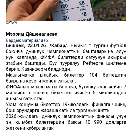
WWW
Мээрим Дүйшөналиева
Бардык материалдар
Бишкек, 23.04.26. /Кабар/.
Быйыл өтө турган футбол
боюнча дүйнөлүк чемпионаттын башталарына элүү
күн калганда, ФИФА билеттерди сатуунун акыркы
этабын баштады. Бул тууралуу Рейтерге шилтеме
берип, Казинформ билдирди.
Маалыматка ылайык, билеттер 104 беттештин
баарына кезеги менен сатылат.
ФИФАнын маалыматы боюнча, бүгүнкү күнгө чейин 7
миллионго жакын билеттин ичинен 5 миллиондон
ашыгы сатылган.
Уюм кошумча билеттер 19-июлдагы финалга чейин,
бош орундарга жараша сатыла турганын айтты.
2026-жылдагы дүйнөлүк чемпионаттын финалы үчүн
эң кымбат билеттердин баасы 10 990 долларга
жеткени кабарланган.