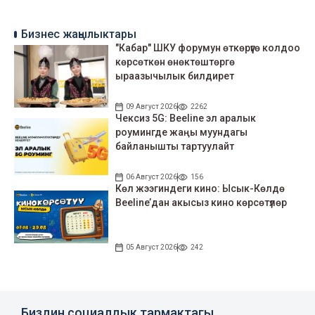
Бизнес жаңылыктары
"Кабар" ШКУ форумун өткөрүүгө колдоо
көрсөткөн өнөктөштөргө
ыраазычылык билдирет
09 Август 2026
2262
Чексиз 5G: Beeline эл аралык
роумингде жаңы муундагы
байланышты тартуулайт
06 Август 2026
156
Көл жээгиндеги кино: Ысык-Көлдө
Beeline’дан акысыз кино көрсөтүлөр
05 Август 2026
242
Биздин социалдык тармактагы