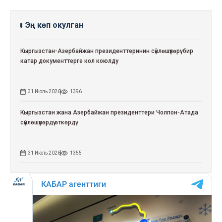
Эң көп окулган
Кыргызстан-Азербайжан президенттеринин сүйлөшүүлөрү: бир
катар документтерге кол коюлду
31 Июль 2026
1396
Кыргызстан жана Азербайжан президенттери Чолпон-Атада
сүйлөшүүлөрдү өткөрдү
31 Июль 2026
1355