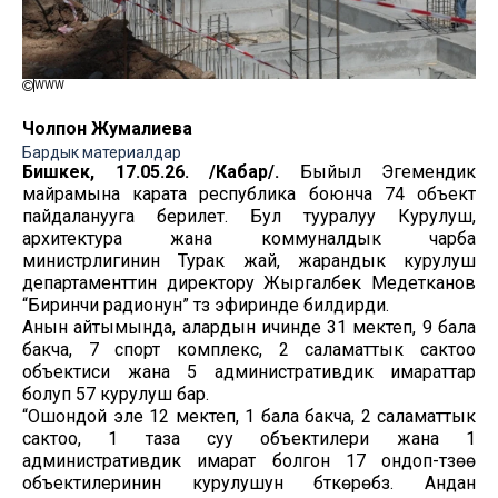
WWW
Чолпон Жумалиева
Бардык материалдар
Бишкек, 17.05.26. /Кабар/.
Быйыл Эгемендик
майрамына карата республика боюнча 74 объект
пайдаланууга берилет. Бул тууралуу Курулуш,
архитектура жана коммуналдык чарба
министрлигинин Турак жай, жарандык курулуш
департаменттин директору Жыргалбек Медетканов
“Биринчи радионун” түз эфиринде билдирди.
Анын айтымында, алардын ичинде 31 мектеп, 9 бала
бакча, 7 спорт комплекс, 2 саламаттык сактоо
объектиси жана 5 административдик имараттар
болуп 57 курулуш бар.
“Ошондой эле 12 мектеп, 1 бала бакча, 2 саламаттык
сактоо, 1 таза суу объектилери жана 1
административдик имарат болгон 17 ондоп-түзөө
объектилеринин курулушун бүткөрөбүз. Андан