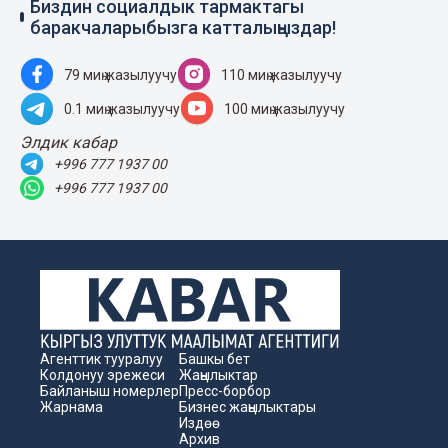
Биздин социалдык тармактагы
баракчаларыбызга катталыңыздар!
79 миң жазылуучу
110 миң жазылуучу
0.1 миң жазылуучу
100 миң жазылуучу
Элдик кабар
+996 777 1937 00
+996 777 1937 00
Агенттик тууралуу
Башкы бет
Колдонуу эрежеси
Жаңылыктар
Байланыш номерлер
Пресс-борбор
Жарнама
Бизнес жаңылыктары
Издөө
Архив