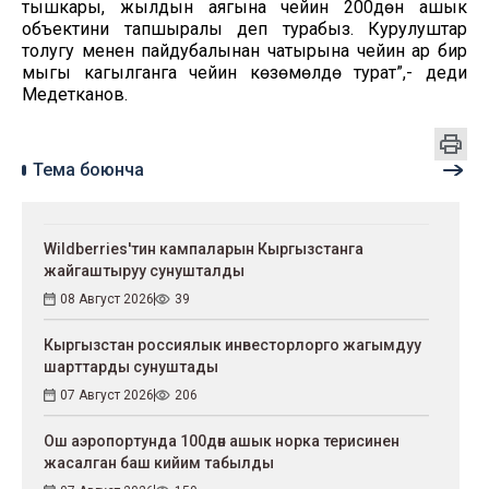
тышкары, жылдын аягына чейин 200дөн ашык
объектини тапшыралы деп турабыз. Курулуштар
толугу менен пайдубалынан чатырына чейин ар бир
мыгы кагылганга чейин көзөмөлдө турат”,- деди
Медетканов.
Тема боюнча
Wildberries'тин кампаларын Кыргызстанга
жайгаштыруу сунушталды
08 Август 2026
39
Кыргызстан россиялык инвесторлорго жагымдуу
шарттарды сунуштады
07 Август 2026
206
Ош аэропортунда 100дөн ашык норка терисинен
жасалган баш кийим табылды