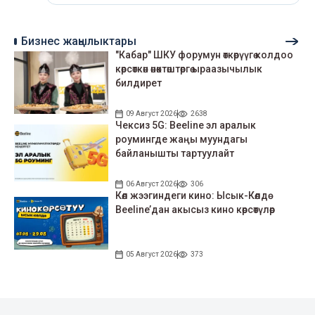
Бизнес жаңылыктары
"Кабар" ШКУ форумун өткөрүүгө колдоо
көрсөткөн өнөктөштөргө ыраазычылык
билдирет
09 Август 2026
2638
Чексиз 5G: Beeline эл аралык
роумингде жаңы муундагы
байланышты тартуулайт
06 Август 2026
306
Көл жээгиндеги кино: Ысык-Көлдө
Beeline’дан акысыз кино көрсөтүлөр
05 Август 2026
373