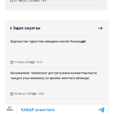
07 Август 2026
159
Эң көп окулган
Кыргызстан туристтик имиджин кантип бекемдөөдө?
31 Июль 2026
1516
Касымалиев: Чемпионат достукту жана кызматташтыкты
чыңдоо үчүн маанилүү эл аралык аянтчага айланды
02 Август 2026
1250