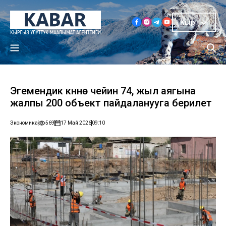
Кыр
Эгемендик күнүнө чейин 74, жыл аягына
жалпы 200 объект пайдаланууга берилет
Экономика
569
17 Май 2026
09:10