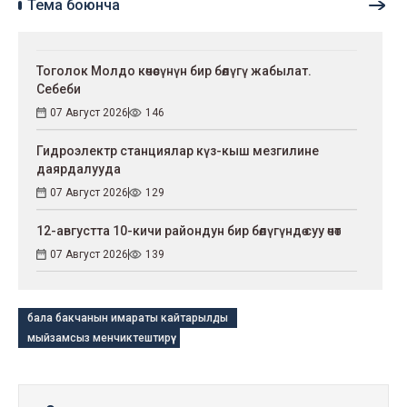
Тема боюнча
Тоголок Молдо көчөсүнүн бир бөлүгү жабылат.
Себеби
07 Август 2026
146
Гидроэлектр станциялар күз-кыш мезгилине
даярдалууда
07 Август 2026
129
12-августта 10-кичи райондун бир бөлүгүндө суу өчөт
07 Август 2026
139
бала бакчанын имараты кайтарылды
мыйзамсыз менчиктештирүү