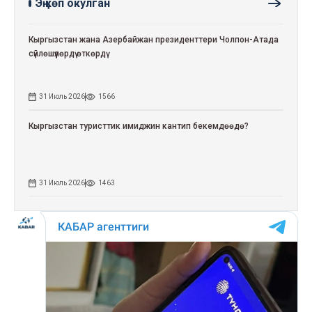
Эң көп окулган
Кыргызстан жана Азербайжан президенттери Чолпон-Атада
сүйлөшүүлөрдү өткөрдү
31 Июль 2026
1566
Кыргызстан туристтик имиджин кантип бекемдөөдө?
31 Июль 2026
1463