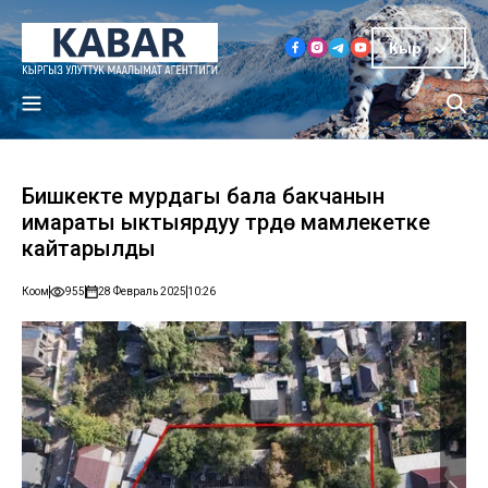
Кыр
Бишкекте мурдагы бала бакчанын
имараты ыктыярдуу түрдө мамлекетке
кайтарылды
Коом
955
28 Февраль 2025
10:26