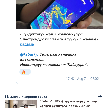
Бизнес жаңылыктары
"Кабар" ШКУ форумун өткөрүүгө колдоо
көрсөткөн өнөктөштөргө ыраазычылык