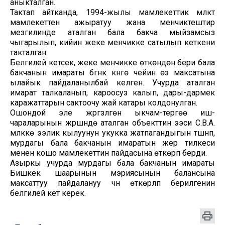
аныкталган.
Тактап айтканда, 1994-жылы мамлекеттик мүлктү
мамлекеттен ажыратуу жана менчиктештирүү
мезгилинде аталган бала бакча мыйзамсыз
чыгарылып, кийин жеке менчикке сатылып кеткени
такталган.
Белгилей кетсек, жеке менчикке өткөндөн бери бала
бакчанын имараты бүгүнкү күнгө чейин өз максатына
ылайык пайдаланылбай келген. Учурда аталган
имарат талкаланып, кароосуз калып, дары-дармек
каражаттарын сактоочу жай катары колдонулган.
Ошондой эле жүргүзүлгөн ыкчам-тергөө иш-
чараларынын жүрүшүндө аталган объекттин ээси С.В.А.
мүлккө ээлик кылуунун укукка жатпагандыгын түшүнүп,
мурдагы бала бакчанын имаратын жер тилкеси
менен кошо мамлекеттин пайдасына өткөрүп берди.
Азыркы учурда мурдагы бала бакчанын имараты
Бишкек шаарынын мэриясынын балансына
максаттуу пайдалануу үчүн өткөрүлүп берилгенин
белгилей кетүү керек.