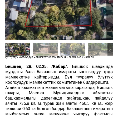
Улуттук коопсуздук мамлекеттик комитетинин басма сөз кызматы
Бишкек, 28. 02.25. /Кабар/.
Бишкек шаарында
мурдагы бала бакчанын имараты ыктыярдуу түрдө
мамлекетке кайтарылды. Бул тууралуу Улуттук
коопсуздук мамлекеттик комитетинен билдиришти.
Атайын кызматтын маалыматына караганда, Бишкек
шаары, Маевка Муниципалдык аймактык
башкармалыгы дарегинде жайгашкан, пайдалуу
аянты 735,8 кв м, турак жай аянты 460,5 кв м., жер
тилкеси 0,63 га болгон балдар бакчасынын имаратын
мыйзамсыз жеке менчикке чыгаруу фактысы