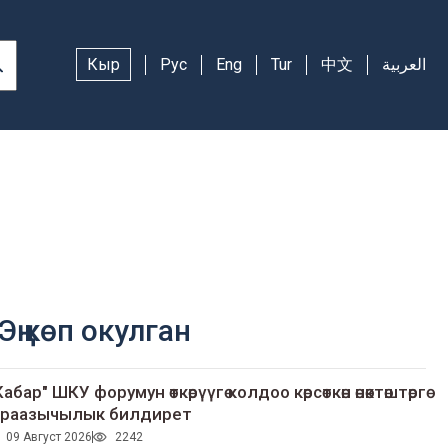
Кыр
Рус
Eng
Tur
中文
العربية
Эң көп окулган
Кабар" ШКУ форумун өткөрүүгө колдоо көрсөткөн өнөктөштөргө
раазычылык билдирет
09 Август 2026
2242