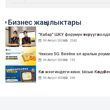
Бизнес жаңылыктары
"Кабар" ШКУ форумун өткөрүүгө колдо
09 Август 2026
2242
Чексиз 5G: Beeline эл аралык ро
06 Август 2026
150
Көл жээгиндеги кино: Ысык-Көлдө Bee
05 Август 2026
236