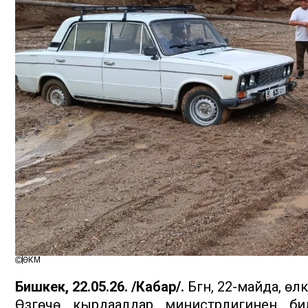
ӨКМ
Бишкек, 22.05.26. /Кабар/.
Бүгүн, 22-майда, ө
Өзгөчө кырдаалдар министрлигинен бил