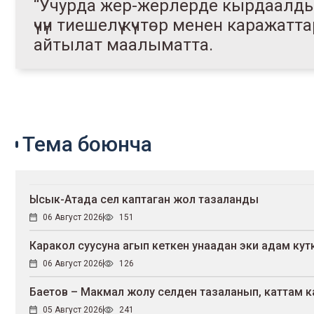
“Учурда жер-жерлерде кырдаалды
үчүн тиешелүү күчтөр менен каражатта
айтылат маалыматта.
Тема боюнча
Ысык-Атада сел каптаган жол тазаланды
06 Август 2026
151
Каракол суусуна агып кеткен унаадан эки адам ку
06 Август 2026
126
Баетов – Макмал жолу селден тазаланып, каттам 
05 Август 2026
241