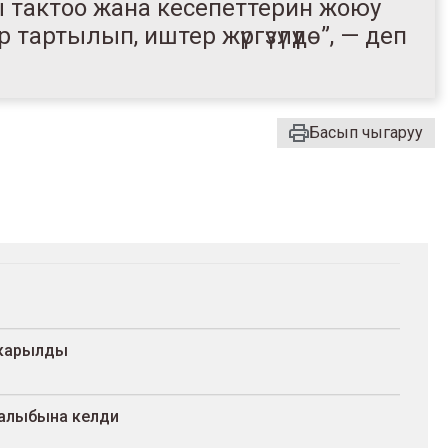
 тактоо жана кесепеттерин жоюу
р тартылып, иштер жүргүзүлүүдө”, — деп
Басып чыгаруу
ткарылды
калыбына келди