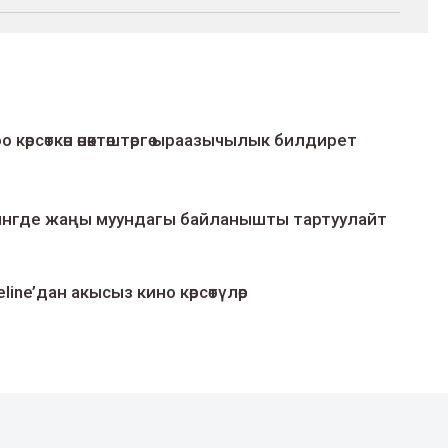
о көрсөткөн өнөктөштөргө ыраазычылык билдирет
умингде жаңы муундагы байланышты тартуулайт
line’дан акысыз кино көрсөтүлөр