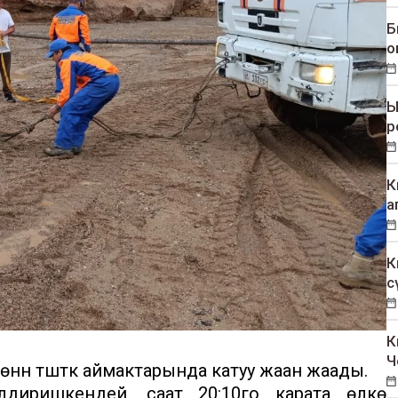
Б
о
Ы
р
К
а
К
с
К
Ч
лкөнүн түштүк аймактарында катуу жаан жаады.
диришкендей, саат 20:10го карата өлкө