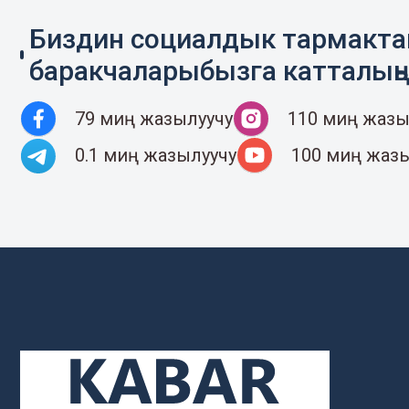
Биздин социалдык тармакт
баракчаларыбызга катталың
79 миң жазылуучу
110 миң жазы
0.1 миң жазылуучу
100 миң жаз