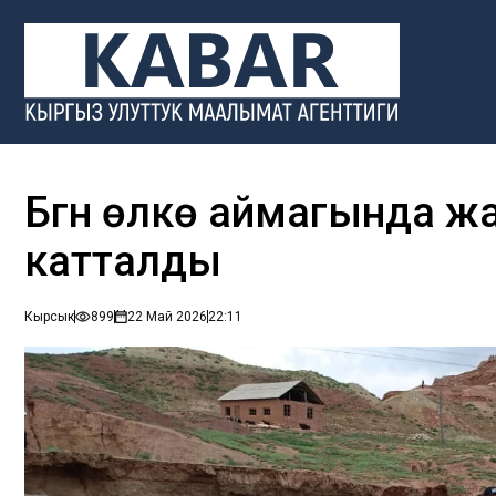
Бүгүн өлкө аймагында 
катталды
Кырсык
899
22 Май 2026
22:11