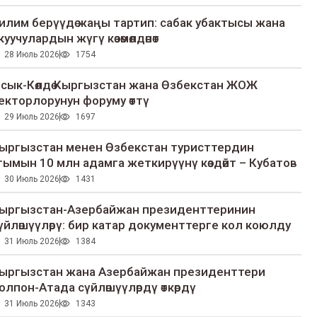
илим берүүдө жаңы тартип: сабак убактысы жана
куучулардын жүгү көзөмөлдөнөт
28 Июль 2026
1754
сык-Көлдө Кыргызстан жана Өзбекстан ЖОЖ
екторлорунун форуму өттү
29 Июль 2026
1697
ыргызстан менен Өзбекстан туристтердин
гымын 10 млн адамга жеткирүүнү көздөйт – Кубатов
30 Июль 2026
1431
ыргызстан-Азербайжан президенттеринин
үйлөшүүлөрү: бир катар документтерге кол коюлду
31 Июль 2026
1384
ыргызстан жана Азербайжан президенттери
олпон-Атада сүйлөшүүлөрдү өткөрдү
31 Июль 2026
1343