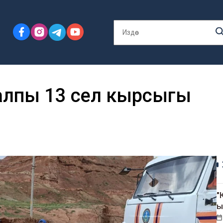
жалпы 13 сел кырсыгы
"
ы