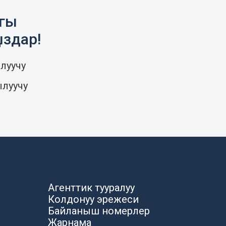
агы
ыздар!
луучу
ылуучу
Агенттик тууралуу
Колдонуу эрежеси
Байланыш номерлер
Жарнама