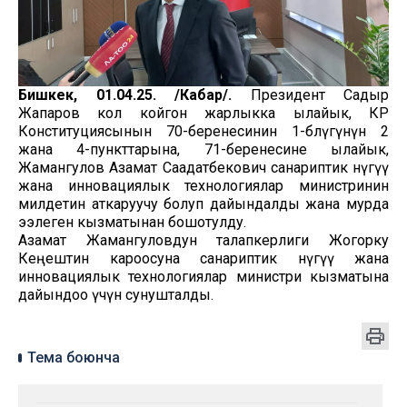
Бишкек, 01.04.25. /Кабар/.
Президент Садыр
Жапаров кол койгон жарлыкка ылайык, КР
Конституциясынын 70-беренесинин 1-бөлүгүнүн 2
жана 4-пункттарына, 71-беренесине ылайык,
Жамангулов Азамат Саадатбекович санариптик өнүгүү
жана инновациялык технологиялар министринин
милдетин аткаруучу болуп дайындалды жана мурда
ээлеген кызматынан бошотулду.
Азамат Жамангуловдун талапкерлиги Жогорку
Кеңештин кароосуна санариптик өнүгүү жана
инновациялык технологиялар министри кызматына
дайындоо үчүн сунушталды.
Тема боюнча