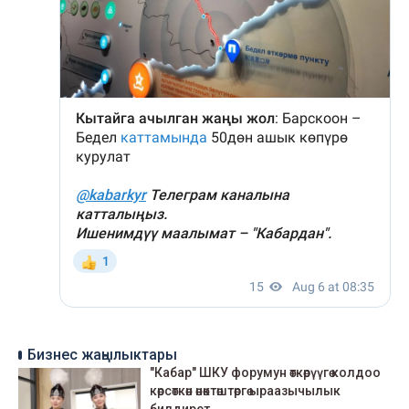
Бизнес жаңылыктары
"Кабар" ШКУ форумун өткөрүүгө колдоо
көрсөткөн өнөктөштөргө ыраазычылык
билдирет