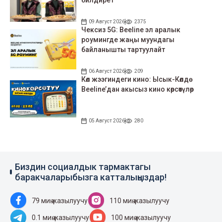
09 Август 2026
2375
Чексиз 5G: Beeline эл аралык
роумингде жаңы муундагы
байланышты тартуулайт
06 Август 2026
209
Көл жээгиндеги кино: Ысык-Көлдө
Beeline’дан акысыз кино көрсөтүлөр
05 Август 2026
280
Биздин социалдык тармактагы
баракчаларыбызга катталыңыздар!
79 миң жазылуучу
110 миң жазылуучу
0.1 миң жазылуучу
100 миң жазылуучу