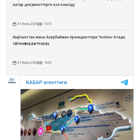
катар документтерге кол коюлду
31 Июль 2026
1475
Кыргызстан жана Азербайжан президенттери Чолпон-Атада
сүйлөшүүлөрдү өткөрдү
31 Июль 2026
1433