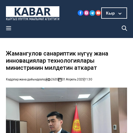
Кыр
Жамангулов санариптик өнүгүү жана
инновациялар технологиялары
министринин милдетин аткарат
Кадрлар жана дайындоолор
2635
01 Апрель 2025
11:30