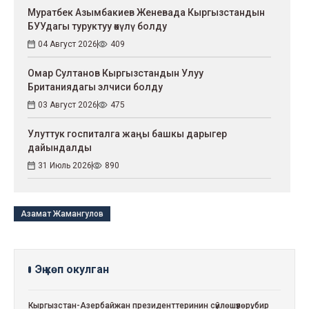
Муратбек Азымбакиев Женевада Кыргызстандын
БУУдагы туруктуу өкүлү болду
04 Август 2026
409
Омар Султанов Кыргызстандын Улуу
Британиядагы элчиси болду
03 Август 2026
475
Улуттук госпиталга жаңы башкы дарыгер
дайындалды
31 Июль 2026
890
Азамат Жамангулов
Эң көп окулган
Кыргызстан-Азербайжан президенттеринин сүйлөшүүлөрү: бир