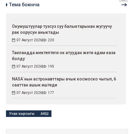
Тема боюнча
Окумуштуулар тузсуз суу балыктарынан жугуучу
рак оорусун аныктады
07 Август 2026
220
Таиландда мектептеги ок атуудан жети адам каза
болду
07 Август 2026
195
NASA`нын астронавттары ачык космоско чыгып, 6
сааттан ашык иштеди
07 Август 2026
177
Учак кырсыгы
АКШ