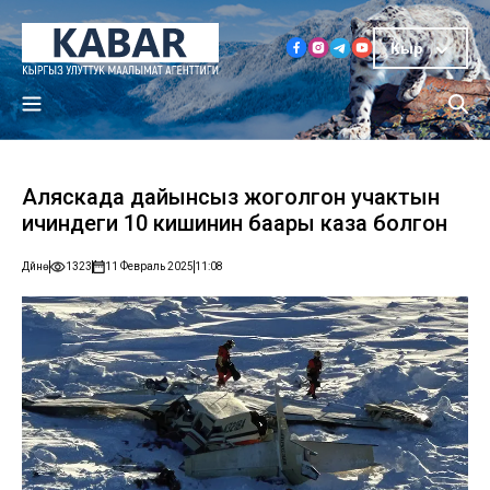
Кыр
Аляскада дайынсыз жоголгон учактын
ичиндеги 10 кишинин баары каза болгон
Дүйнө
1323
11 Февраль 2025
11:08