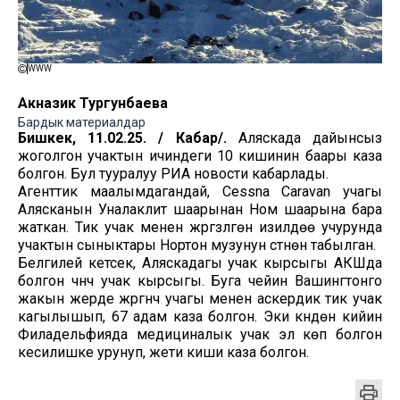
WWW
Акназик Тургунбаева
Бардык материалдар
Бишкек, 11.02.25. / Кабар/.
Аляскада дайынсыз
жоголгон учактын ичиндеги 10 кишинин баары каза
болгон. Бул тууралуу РИА новости кабарлады.
Агенттик маалымдагандай, Cessna Caravan учагы
Алясканын Уналаклит шаарынан Ном шаарына бара
жаткан. Тик учак менен жүргүзүлгөн изилдөө учурунда
учактын сыныктары Нортон музунун үстүнөн табылган.
Белгилей кетсек, Аляскадагы учак кырсыгы АКШда
болгон үчүнчү учак кырсыгы. Буга чейин Вашингтонго
жакын жерде жүргүнчү учагы менен аскердик тик учак
кагылышып, 67 адам каза болгон. Эки күндөн кийин
Филадельфияда медициналык учак эл көп болгон
кесилишке урунуп, жети киши каза болгон.