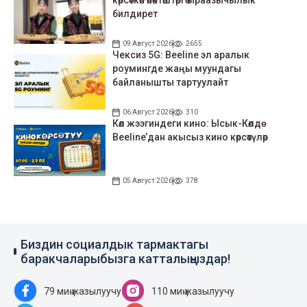
билдирет
09 Август 2026
2655
Чексиз 5G: Beeline эл аралык
роумингде жаңы муундагы
байланышты тартуулайт
06 Август 2026
310
Көл жээгиндеги кино: Ысык-Көлдө
Beeline’дан акысыз кино көрсөтүлөр
05 Август 2026
378
Биздин социалдык тармактагы
баракчаларыбызга катталыңыздар!
79 миң жазылуучу
110 миң жазылуучу