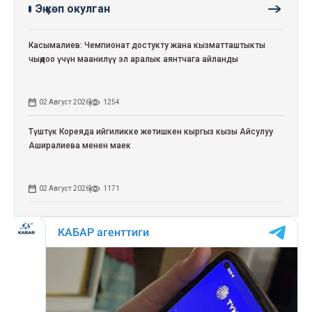
Эң көп окулган
Касымалиев: Чемпионат достукту жана кызматташтыкты
чыңдоо үчүн маанилүү эл аралык аянтчага айланды
02 Август 2026
1254
Түштүк Кореяда ийгиликке жетишкен кыргыз кызы Айсулуу
Аширалиева менен маек
02 Август 2026
1171