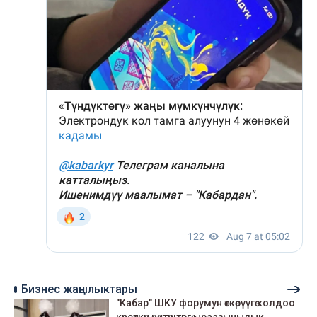
Бизнес жаңылыктары
"Кабар" ШКУ форумун өткөрүүгө колдоо
көрсөткөн өнөктөштөргө ыраазычылык