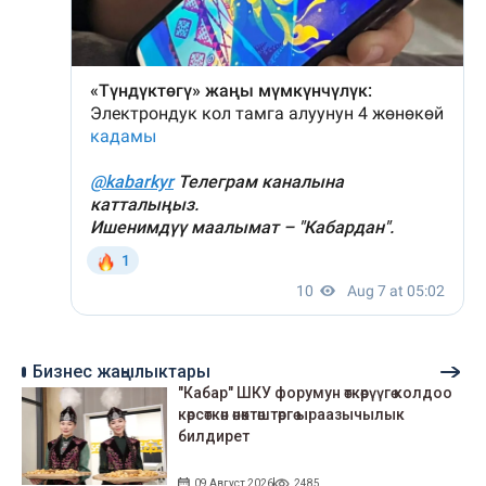
Бизнес жаңылыктары
"Кабар" ШКУ форумун өткөрүүгө колдоо
көрсөткөн өнөктөштөргө ыраазычылык
билдирет
09 Август 2026
2485