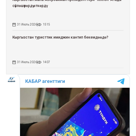
сүйлөшүүлөрдү өткөрдү
31 Июль 2026
1515
Кыргызстан туристтик имиджин кантип бекемдөөдө?
31 Июль 2026
1407