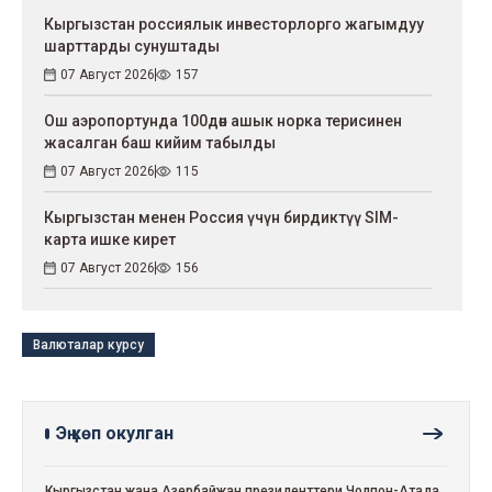
Кыргызстан россиялык инвесторлорго жагымдуу
шарттарды сунуштады
07 Август 2026
157
Ош аэропортунда 100дөн ашык норка терисинен
жасалган баш кийим табылды
07 Август 2026
115
Кыргызстан менен Россия үчүн бирдиктүү SIM-
карта ишке кирет
07 Август 2026
156
Валюталар курсу
Эң көп окулган
Кыргызстан жана Азербайжан президенттери Чолпон-Атада