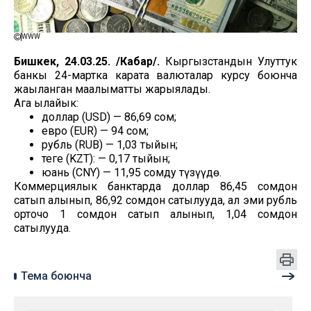
WWW
Бишкек, 24.03.25. /Кабар/.
Кыргызстандын Улуттук
банкы 24-мартка карата валюталар курсу боюнча
жаңыланган маалыматты жарыялады.
Ага ылайык:
доллар (USD) — 86,69 сом;
евро (EUR) — 94 сом;
рубль (RUB) — 1,03 тыйын;
теңге (KZT): — 0,17 тыйын;
юань (CNY) — 11,95 сомду түзүүдө.
Коммерциялык банктарда доллар 86,45 сомдон
сатып алынып, 86,92 сомдон сатылууда, ал эми рубль
орточо 1 сомдон сатып алынып, 1,04 сомдон
сатылууда.
Тема боюнча