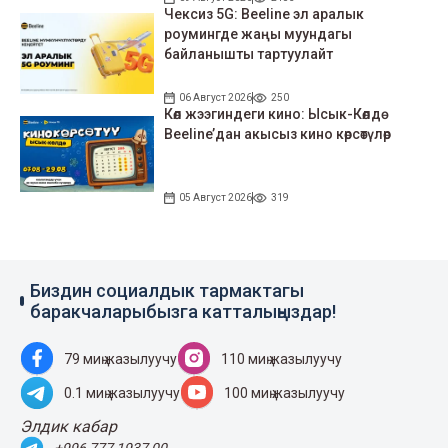
Чексиз 5G: Beeline эл аралык
роумингде жаңы муундагы
байланышты тартуулайт
06 Август 2026
250
Көл жээгиндеги кино: Ысык-Көлдө
Beeline’дан акысыз кино көрсөтүлөр
05 Август 2026
319
Биздин социалдык тармактагы
баракчаларыбызга катталыңыздар!
79 миң жазылуучу
110 миң жазылуучу
0.1 миң жазылуучу
100 миң жазылуучу
Элдик кабар
+996 777 1937 00