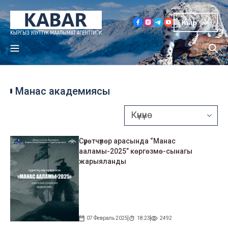
Кыр
Манас академиясы
Сүрөтчүлөр арасында “Манас
ааламы-2025” көргөзмө-сынагы
жарыяланды
07 Февраль 2025
18:23
2492