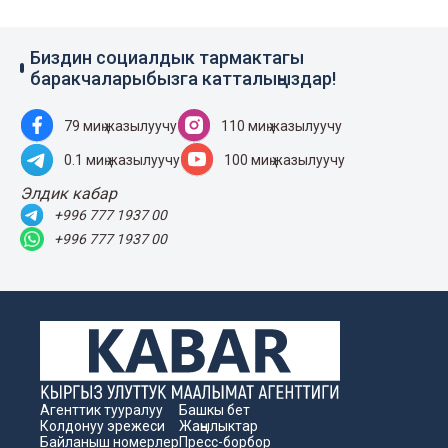
Биздин социалдык тармактагы
баракчаларыбызга катталыңыздар!
79 миң жазылуучу
110 миң жазылуучу
0.1 миң жазылуучу
100 миң жазылуучу
Элдик кабар
+996 777 1937 00
+996 777 1937 00
Агенттик тууралуу
Башкы бет
Колдонуу эрежеси
Жаңылыктар
Байланыш номерлер
Пресс-борбор