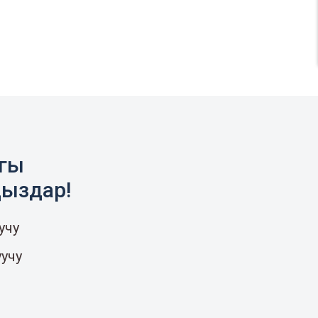
агы
ңыздар!
учу
уучу