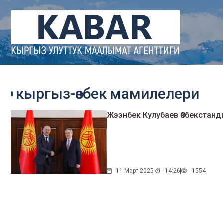
кыргыз-өзбек мамилелери
Жээнбек Кулубаев Өзбекстан
11 Март 2025
14:26
1554