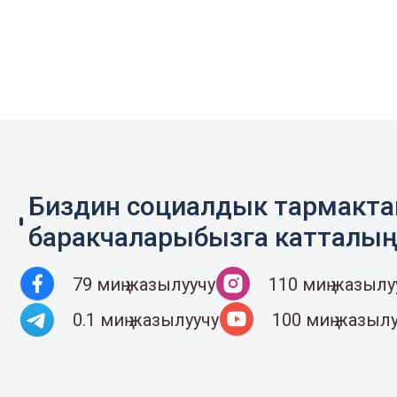
Биздин социалдык тармакт
баракчаларыбызга катталы
79 миң жазылуучу
110 миң жазылу
0.1 миң жазылуучу
100 миң жазыл