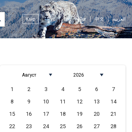
Кыр
Рус
Eng
Tur
中文
العربية
Август
2026
Январь
2026
1
2
3
4
5
6
7
Февраль
2025
8
9
10
11
12
13
14
Март
2024
Апрель
2023
15
16
17
18
19
20
21
Май
2022
22
23
24
25
26
27
28
Июнь
2021