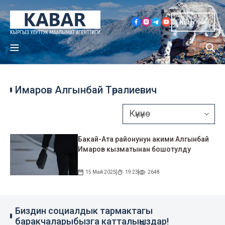
Кыр
Имаров Алгынбай Төралиевич
Бакай-Ата районунун акими Алгынбай
Имаров кызматынан бошотулду
15 Май 2025
19:23
2648
Биздин социалдык тармактагы
баракчаларыбызга катталыңыздар!