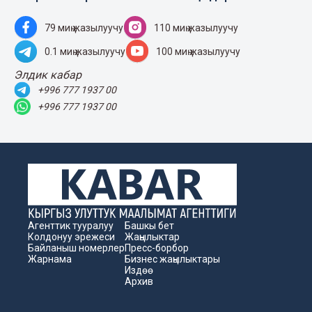
79 миң жазылуучу
110 миң жазылуучу
0.1 миң жазылуучу
100 миң жазылуучу
Элдик кабар
+996 777 1937 00
+996 777 1937 00
Агенттик тууралуу
Башкы бет
Колдонуу эрежеси
Жаңылыктар
Байланыш номерлер
Пресс-борбор
Жарнама
Бизнес жаңылыктары
Издөө
Архив