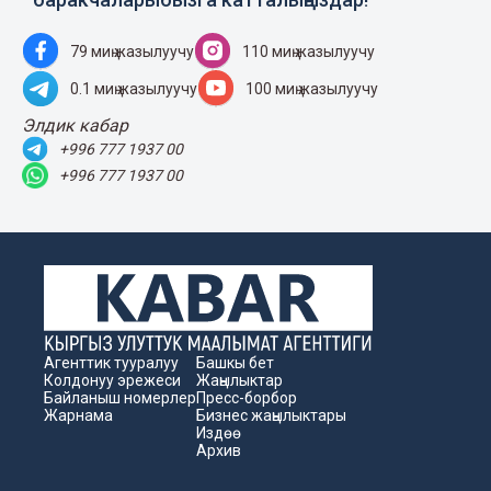
79 миң жазылуучу
110 миң жазылуучу
0.1 миң жазылуучу
100 миң жазылуучу
Элдик кабар
+996 777 1937 00
+996 777 1937 00
Агенттик тууралуу
Башкы бет
Колдонуу эрежеси
Жаңылыктар
Байланыш номерлер
Пресс-борбор
Жарнама
Бизнес жаңылыктары
Издөө
Архив