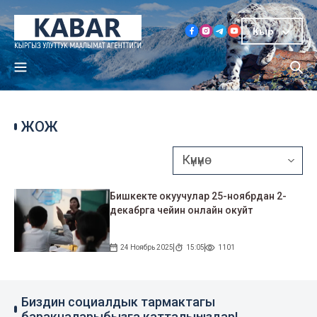
Кыр
ЖОЖ
Бишкекте окуучулар 25-ноябрдан 2-
декабрга чейин онлайн окуйт
24 Ноябрь 2025
15:05
1101
Биздин социалдык тармактагы
баракчаларыбызга катталыңыздар!