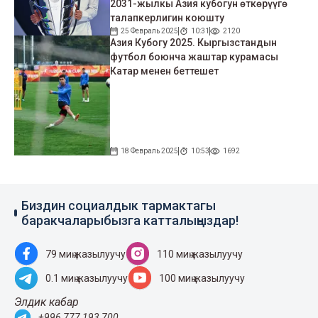
2031-жылкы Азия кубогун өткөрүүгө
талапкерлигин коюшту
25 Февраль 2025
10:31
2120
Азия Кубогу 2025. Кыргызстандын
футбол боюнча жаштар курамасы
Катар менен беттешет
18 Февраль 2025
10:53
1692
Биздин социалдык тармактагы
баракчаларыбызга катталыңыздар!
79 миң жазылуучу
110 миң жазылуучу
0.1 миң жазылуучу
100 миң жазылуучу
Элдик кабар
+996 777 193 700