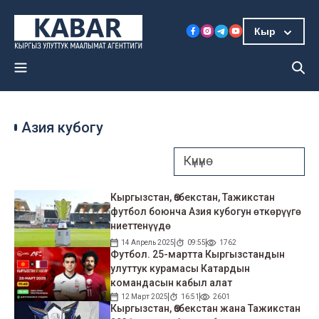
Кыр
Азия кубогу
Кыргызстан, Өзбекстан, Тажикстан
футбол боюнча Азия кубогун өткөрүүгө
ниеттенүүдө
14 Апрель 2025
09:55
1762
Футбол. 25-мартта Кыргызстандын
улуттук курамасы Катардын
командасын кабыл алат
12 Март 2025
16:51
2601
Кыргызстан, Өзбекстан жана Тажикстан