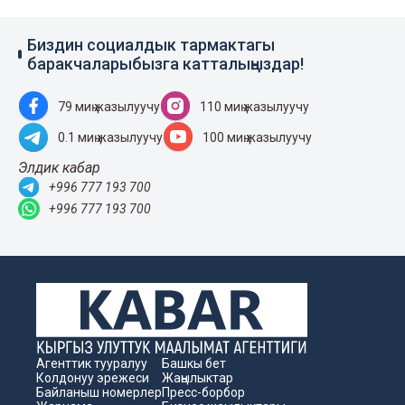
Биздин социалдык тармактагы
баракчаларыбызга катталыңыздар!
79 миң жазылуучу
110 миң жазылуучу
0.1 миң жазылуучу
100 миң жазылуучу
Элдик кабар
+996 777 193 700
+996 777 193 700
Агенттик тууралуу
Башкы бет
Колдонуу эрежеси
Жаңылыктар
Байланыш номерлер
Пресс-борбор