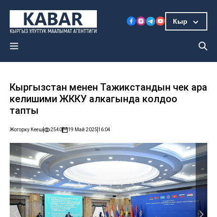
Кыр
Кыргызстан менен Тажикстандын чек ара
келишими ЖККУ алкагында колдоо
тапты
Жогорку Кеңеш
2540
19 Май 2025
16:04