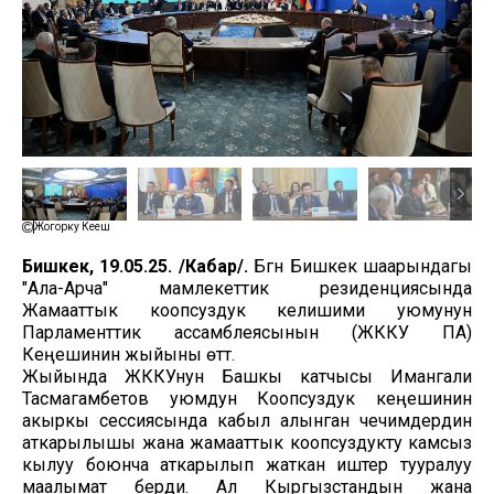
Жогорку Кеңеш
Бишкек, 19.05.25. /Кабар/.
Бүгүн Бишкек шаарындагы
"Ала-Арча" мамлекеттик резиденциясында
Жамааттык коопсуздук келишими уюмунун
Парламенттик ассамблеясынын (ЖККУ ПА)
Кеңешинин жыйыны өттү.
Жыйында ЖККУнун Башкы катчысы Имангали
Тасмагамбетов уюмдун Коопсуздук кеңешинин
акыркы сессиясында кабыл алынган чечимдердин
аткарылышы жана жамааттык коопсуздукту камсыз
кылуу боюнча аткарылып жаткан иштер тууралуу
маалымат берди. Ал Кыргызстандын жана