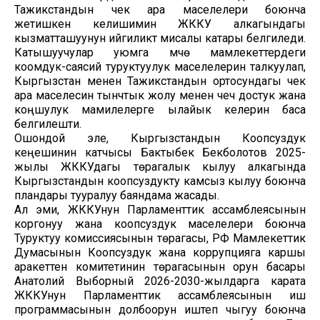
Тажикстандын чек ара маселелери боюнча
жетишкен келишимин ЖККУ алкагындагы
кызматташуунун ийгиликтүү мисалы катары белгиледи.
Катышуучулар уюмга мүчө мамлекеттердеги
коомдук-саясий туруктуулук маселелерин талкуулап,
Кыргызстан менен Тажикстандын ортосундагы чек
ара маселесин тынчтык жолу менен чечүү достук жана
коңшулук мамилелерге ылайык келерин баса
белгилешти.
Ошондой эле, Кыргызстандын Коопсуздук
кеңешинин катчысы Бактыбек Бекболотов 2025-
жылы ЖККУдагы төрагалык кылуу алкагында
Кыргызстандын коопсуздукту камсыз кылуу боюнча
пландары тууралуу баяндама жасады.
Ал эми, ЖККУнун Парламенттик ассамблеясынын
коргонуу жана коопсуздук маселелери боюнча
Туруктуу комиссиясынын төрагасы, РФ Мамлекеттик
Думасынын Коопсуздук жана коррупцияга каршы
аракеттенүү комитетинин төрагасынын орун басары
Анатолий Выборный 2026-2030-жылдарга карата
ЖККУнун Парламенттик ассамблеясынын иш
программасынын долбоорун иштеп чыгуу боюнча