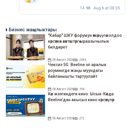
Бизнес жаңылыктары
"Кабар" ШКУ форумун өткөрүүгө колдоо
көрсөткөн өнөктөштөргө ыраазычылык
билдирет
09 Август 2026
2343
Чексиз 5G: Beeline эл аралык
роумингде жаңы муундагы
байланышты тартуулайт
06 Август 2026
196
Көл жээгиндеги кино: Ысык-Көлдө
Beeline’дан акысыз кино көрсөтүлөр
05 Август 2026
272