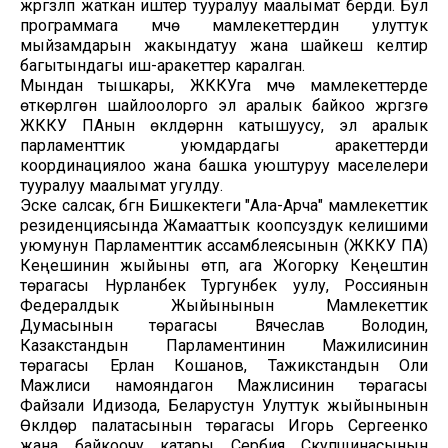
жүргүзүлүп жаткан иштер тууралуу маалымат берди. Бул
программага мүчө мамлекеттердин улуттук
мыйзамдарын жакындатуу жана шайкеш келтирүү
багытындагы иш-аракеттер каралган.
Мындан тышкары, ЖККУга мүчө мамлекеттерде
өткөрүлгөн шайлоолорго эл аралык байкоо жүргүзүүгө
ЖККУ ПАнын өкүлдөрүнүн катышуусу, эл аралык
парламенттик уюмдардагы аракеттерди
координациялоо жана башка уюштуруу маселелери
тууралуу маалымат угулду.
Эске салсак, бүгүн Бишкектеги "Ала-Арча" мамлекеттик
резиденциясында Жамааттык коопсуздук келишими
уюмунун Парламенттик ассамблеясынын (ЖККУ ПА)
Кеңешинин жыйыны өтүп, ага Жогорку Кеңештин
төрагасы Нурланбек Тургунбек уулу, Россиянын
Федералдык Жыйынынын Мамлекеттик
Думасынын төрагасы Вячеслав Володин,
Казакстандын Парламентинин Мажилисинин
төрагасы Ерлан Кошанов, Тажикстандын Оли
Мажлиси намояндагон Мажлисинин төрагасы
Файзали Идизода, Беларустун Улуттук жыйынынын
Өкүлдөр палатасынын төрагасы Игорь Сергеенко
жана байкоочу катары Сербия Скупщинасынын