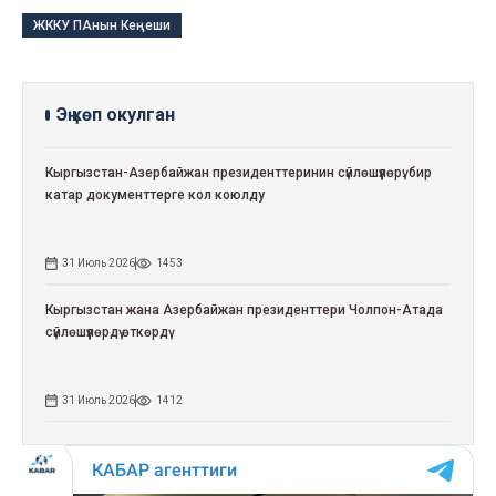
ЖККУ ПАнын Кеңеши
Эң көп окулган
Кыргызстан-Азербайжан президенттеринин сүйлөшүүлөрү: бир
катар документтерге кол коюлду
31 Июль 2026
1453
Кыргызстан жана Азербайжан президенттери Чолпон-Атада
сүйлөшүүлөрдү өткөрдү
31 Июль 2026
1412