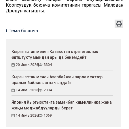
Коопсуздук боюнча комитетинин төрагасы Милован
Дрецун катышты.
Тема боюнча
Кыргызстан менен Казакстан стратегиялык
өнөктөштүктү мындан ары да бекемдейт
20 Июль 2026
3304
Кыргызстан менен Азербайжан парламенттер
аралык байланышты чыңдайт
14 Июль 2026
2334
Япония Кыргызстанга заманбап көчмө клиника жана
жаңы меджабдууларды берет
14 Июль 2026
1069