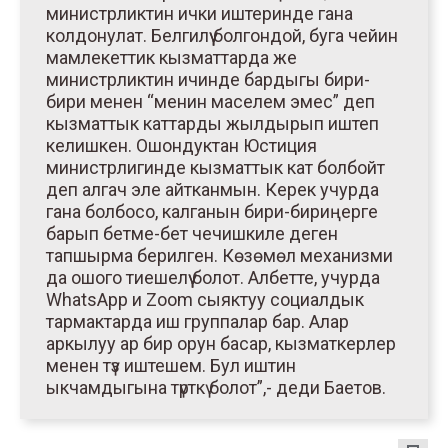
министрликтин ички иштеринде гана
колдонулат. Белгилүү болгондой, буга чейин
мамлекеттик кызматтарда же
министрликтин ичинде бардыгы бири-
бири менен “менин маселем эмес” деп
кызматтык каттарды жылдырып иштеп
келишкен. Ошондуктан Юстиция
министрлигинде кызматтык кат болбойт
деп алгач эле айтканмын. Керек учурда
гана болбосо, калганын бири-бириңерге
барып бетме-бет чечишкиле деген
тапшырма берилген. Көзөмөл механизми
да ошого тиешелүү болот. Албетте, учурда
WhatsApp и Zoom сыяктуу социалдык
тармактарда иш группалар бар. Алар
аркылуу ар бир орун басар, кызматкерлер
менен түз иштешем. Бул иштин
ыкчамдыгына түрткү болот”,- деди Баетов.