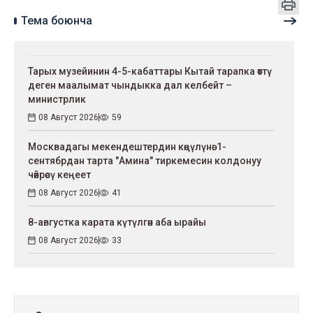
Тема боюнча
Тарых музейинин 4-5-кабаттары Кытай тарапка өттү
деген маалымат чындыкка дал келбейт –
министрлик
08 Август 2026
59
Москвадагы мекендештердин көңүлүнө: 1-
сентябрдан тарта "Амина" тиркемесин колдонуу
чөйрөсү кеңеет
08 Август 2026
41
8-августка карата күтүлгөн аба ырайы
08 Август 2026
33