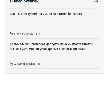
Эң көп окулган
Кыргызстан туристтик имиджин кантип бекемдөөдө?
31 Июль 2026
1519
Касымалиев: Чемпионат достукту жана кызматташтыкты
чыңдоо үчүн маанилүү эл аралык аянтчага айланды
02 Август 2026
1254