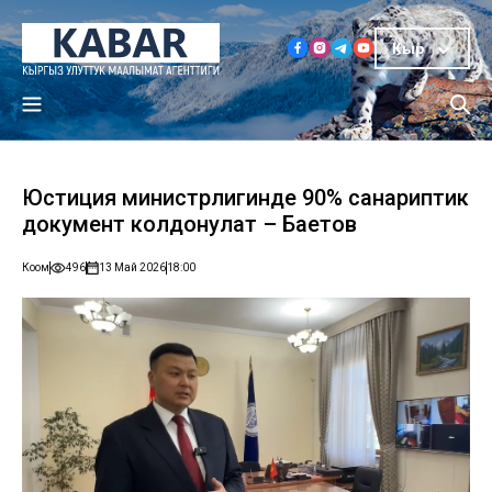
Кыр
Юстиция министрлигинде 90% санариптик
документ колдонулат – Баетов
Коом
496
13 Май 2026
18:00