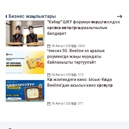
Бизнес жаңылыктары
"Кабар" ШКУ форумун өткөрүүгө колдоо
көрсөткөн өнөктөштөргө ыраазычылык
билдирет
09 Август 2026
2650
Чексиз 5G: Beeline эл аралык
роумингде жаңы муундагы
байланышты тартуулайт
06 Август 2026
310
Көл жээгиндеги кино: Ысык-Көлдө
Beeline’дан акысыз кино көрсөтүлөр
05 Август 2026
377