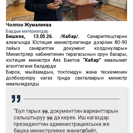
Чолпон Жумалиева
Бардык материалдар
Бишкек, 13.05.26. /Кабар/.
Санариптештирүүнүн
алкагында Юстиция министрлигинде дээрлик 80-90
пайыз санариптик документ колдонуларын
Министрлер кабинетинин төрагасынын орун басары,
юстиция министри Аяз Баетов
“Кабар”
маалымат
агенттигине билдирди.
Бирок, мыйзамдын, токтомдун жана тескеменин
долбоорлору кагаз түрүндө сакталаарын министр
маалымдалды.
“Бул тарых үчүн, документтин варианттарын
салыштыруу үчүн да керек. Иш кагаздар
президенттин администрациясына же
башка министрликке жөнөтүлбөйт,