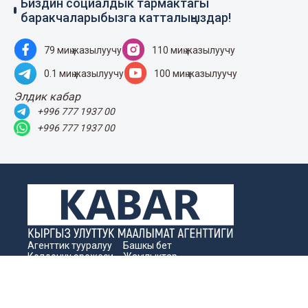
Биздин социалдык тармактагы
баракчаларыбызга катталыңыздар!
79 миң жазылуучу
110 миң жазылуучу
0.1 миң жазылуучу
100 миң жазылуучу
Элдик кабар
+996 777 1937 00
+996 777 1937 00
Агенттик тууралуу
Башкы бет
Колдонуу эрежеси
Жаңылыктар
Байланыш номерлер
Пресс-борбор
Жарнама
Бизнес жаңылыктары
Издөө
Архив