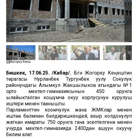
Жогорку Кеңеш
Бишкек, 17.06.25. /Кабар/.
Бүгүн Жогорку Кеңештин
төрагасы Нурланбек Тургунбек уулу Сокулук
районундагы Алымкул Жакшылыков атындагы №1
орто мектеп-гимназиясынын 450 орунга
ылайыкталган кошумча окуу корпусунун курулуш
иштери менен таанышты.
Парламенттин коомчулук жана ЖМКлар менен
иштөө бөлүмүнөн билдиришкендей, азыр колдонулуп
жаткан имараты 750 орунга гана эсептелгени менен
учурда мектеп-гимназияда 2400дөн ашуун окуучу
билим алат.