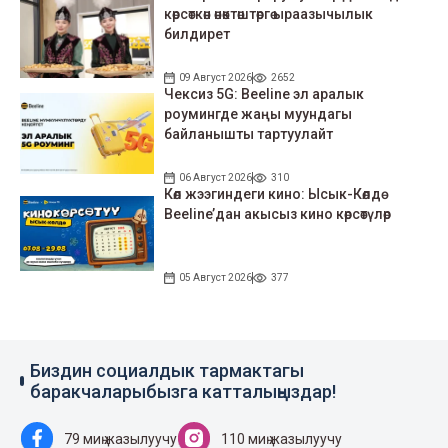
көрсөткөн өнөктөштөргө ыраазычылык
билдирет
09 Август 2026
2652
Чексиз 5G: Beeline эл аралык
роумингде жаңы муундагы
байланышты тартуулайт
06 Август 2026
310
Көл жээгиндеги кино: Ысык-Көлдө
Beeline’дан акысыз кино көрсөтүлөр
05 Август 2026
377
Биздин социалдык тармактагы
баракчаларыбызга катталыңыздар!
79 миң жазылуучу
110 миң жазылуучу