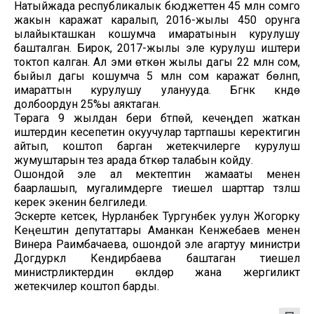
Натыйжада республикалык бюджеттен 45 млн сомго
жакын каражат каралып, 2016-жылы 450 орунга
ылайыкташкан кошумча имаратынын курулушу
башталган. Бирок, 2017-жылы эле курулуш иштери
токтоп калган. Ал эми өткөн жылы дагы 22 млн сом,
быйыл дагы кошумча 5 млн сом каражат бөлүнүп,
имараттын курулушу уланууда. Бүгүнкү күндө
долбоордун 25%ы аяктаган.
Төрага 9 жылдан бери бүтпөй, кечеңдеп жаткан
иштердин кесепетин окуучулар тартпашы керектигин
айтып, коштоп барган жетекчилерге курулуш
жумуштарын тез арада бүткөрүү талабын койду.
Ошондой эле ал мектептин жамааты менен
баарлашып, мугалимдерге тиешелүү шарттар түзүлүш
керек экенин белгиледи.
Эскерте кетсек, Нурланбек Тургунбек уулун Жогорку
Кеңештин депутаттары Аманкан Кенжебаев менен
Винера Раимбачаева, ошондой эле агартуу министри
Догдуркүл Кендирбаева баштаган тиешелүү
министрликтердин өкүлдөрү жана жергиликтүү
жетекчилер коштоп барды.