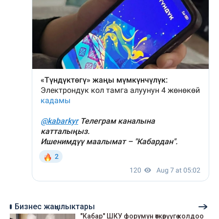
Бизнес жаңылыктары
"Кабар" ШКУ форумун өткөрүүгө колдоо