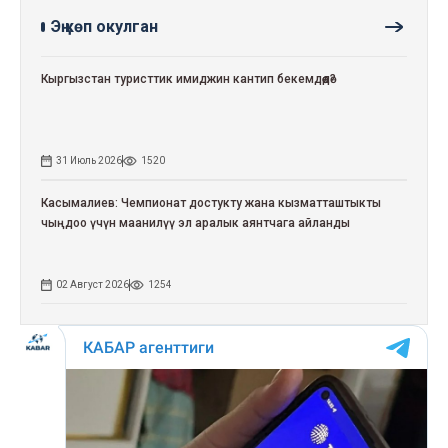
Эң көп окулган
Кыргызстан туристтик имиджин кантип бекемдөөдө?
31 Июль 2026
1520
Касымалиев: Чемпионат достукту жана кызматташтыкты
чыңдоо үчүн маанилүү эл аралык аянтчага айланды
02 Август 2026
1254