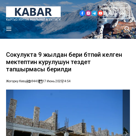
Кыр
Сокулукта 9 жылдан бери бүтпөй келген
мектептин курулушун тездетүү
тапшырмасы берилди
Жогорку Кеңеш
9440
17 Июнь 2025
14:54