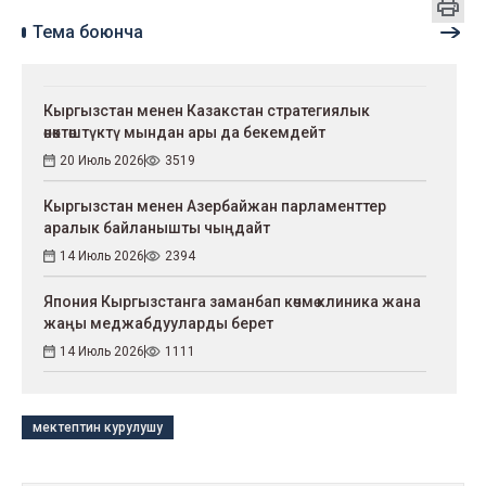
Тема боюнча
Кыргызстан менен Казакстан стратегиялык
өнөктөштүктү мындан ары да бекемдейт
20 Июль 2026
3519
Кыргызстан менен Азербайжан парламенттер
аралык байланышты чыңдайт
14 Июль 2026
2394
Япония Кыргызстанга заманбап көчмө клиника жана
жаңы меджабдууларды берет
14 Июль 2026
1111
мектептин курулушу