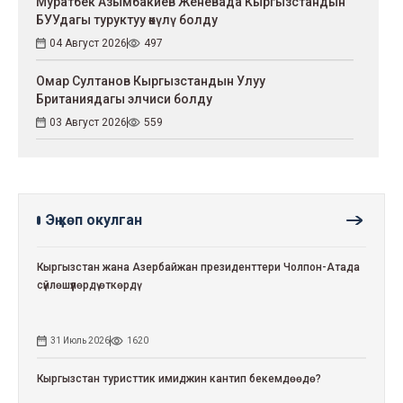
Муратбек Азымбакиев Женевада Кыргызстандын
БУУдагы туруктуу өкүлү болду
04 Август 2026
497
Омар Султанов Кыргызстандын Улуу
Британиядагы элчиси болду
03 Август 2026
559
Эң көп окулган
Кыргызстан жана Азербайжан президенттери Чолпон-Атада
сүйлөшүүлөрдү өткөрдү
31 Июль 2026
1620
Кыргызстан туристтик имиджин кантип бекемдөөдө?