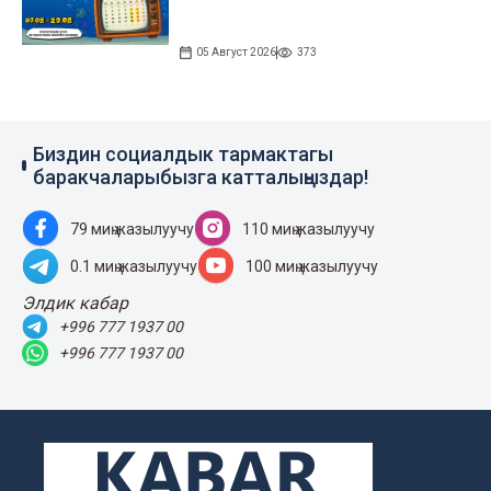
05 Август 2026
373
Биздин социалдык тармактагы
баракчаларыбызга катталыңыздар!
79 миң жазылуучу
110 миң жазылуучу
0.1 миң жазылуучу
100 миң жазылуучу
Элдик кабар
+996 777 1937 00
+996 777 1937 00