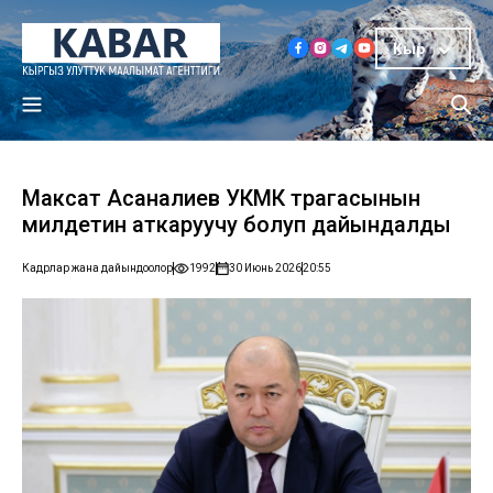
Кыр
Максат Асаналиев УКМК төрагасынын
милдетин аткаруучу болуп дайындалды
Кадрлар жана дайындоолор
1992
30 Июнь 2026
20:55