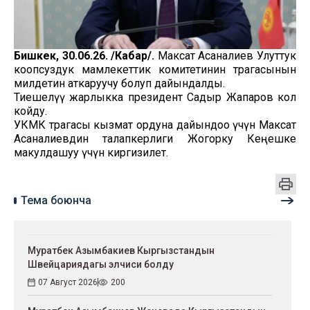
Бишкек, 30.06.26. /Кабар/.
Максат Асаналиев Улуттук
коопсуздук мамлекеттик комитетинин төрагасынын
милдетин аткаруучу болуп дайындалды.
Тиешелүү жарлыкка президент Садыр Жапаров кол
койду.
УКМК төрагасы кызмат ордуна дайындоо үчүн Максат
Асаналиевдин талапкерлиги Жогорку Кеңешке
макулдашуу үчүн киргизилет.
Тема боюнча
Муратбек Азымбакиев Кыргызстандын
Швейцариядагы элчиси болду
07 Август 2026
200