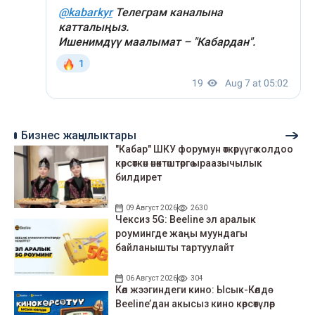
Бизнес жаңылыктары
"Кабар" ШКУ форумун өткөрүүгө колдоо
көрсөткөн өнөктөштөргө ыраазычылык
билдирет
09 Август 2026
2630
Чексиз 5G: Beeline эл аралык
роумингде жаңы муундагы
байланышты тартуулайт
06 Август 2026
304
Көл жээгиндеги кино: Ысык-Көлдө
Beeline’дан акысыз кино көрсөтүлөр