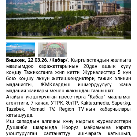
Бишкек, 22.03.26. /Кабар/.
Кыргызстандын жалпыга
маалымдоо каражаттарынын 20дан ашык өкүлү
коңшу Тажикстанга жөнөп кетти. Журналисттер 5 күн
бою коңшу өлкөнүн жетишкендиктери, тажик элинин
маданияты, ЖМКлардын ишмердүүлүгү жана
маданий жайлары менен жакындан таанышат.
Атайын уюштурулган пресс-турга “Кабар” маалымат
агенттиги, 7-канал, УТРК, ЭлТР, Kaktus.media, Super.kg,
Tazabek, Nomad TV, Region TV`нын кабарчылары
катышууда.
Иш сапардын алгачкы күнү кыргыз журналисттери
Душанбе шаарында Нооруз майрамына карата
уюштурулган салтанаттуу иш-чарага катышып,