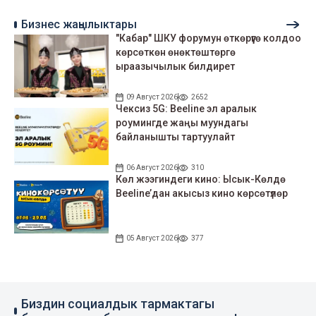
Бизнес жаңылыктары
"Кабар" ШКУ форумун өткөрүүгө колдоо
көрсөткөн өнөктөштөргө
ыраазычылык билдирет
09 Август 2026
2652
Чексиз 5G: Beeline эл аралык
роумингде жаңы муундагы
байланышты тартуулайт
06 Август 2026
310
Көл жээгиндеги кино: Ысык-Көлдө
Beeline’дан акысыз кино көрсөтүлөр
05 Август 2026
377
Биздин социалдык тармактагы