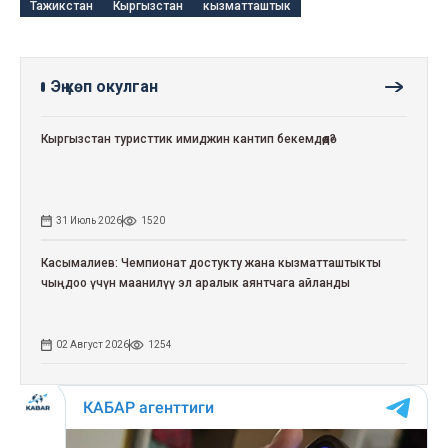
Тажикстан
Кыргызстан
кызматташтык
Эң көп окулган
Кыргызстан туристтик имиджин кантип бекемдөөдө?
31 Июль 2026
1520
Касымалиев: Чемпионат достукту жана кызматташтыкты
чыңдоо үчүн маанилүү эл аралык аянтчага айланды
02 Август 2026
1254