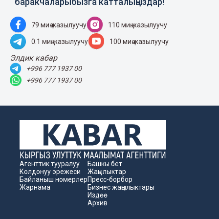
баракчаларыбызга катталыңыздар!
79 миң жазылуучу
110 миң жазылуучу
0.1 миң жазылуучу
100 миң жазылуучу
Элдик кабар
+996 777 1937 00
+996 777 1937 00
Агенттик тууралуу
Башкы бет
Колдонуу эрежеси
Жаңылыктар
Байланыш номерлер
Пресс-борбор
Жарнама
Бизнес жаңылыктары
Издөө
Архив