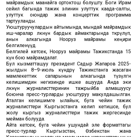
майрамдык маанайга ортоктош болушту. Боги Ирам
сейил багында тажик элинин улуттук каада-салты,
улуттук оюндар жана концерттик программа
тартууланды.
Уюштуруучулардын айтымында, мындай майрамдык
иш-чаралар өлкөнүн бардык аймактарында өткөрүлүп,
анын алкагында Нооруз майрамы кеңири
белгиленүүдө.
Белгилей кетсек, Нооруз майрамы Тажикстанда 15
күн бою майрамдалат.
Бул кызматташуу президент Садыр Жапаров 2025-
жылдын 8–9-июль күндөрү Тажикстанга жасаган
мамлекеттик сапарынын алкагында түзүлгөн
келишимдин негизинде ишке ашууда. Анда эки
өлкөнүн журналисттеринин тажрыйба алмашуусу
боюнча пресс-турларды уюштуруу макулдашылган.
Аталган келишимге ылайык, буга чейин тажик
журналисттери Кыргызстанга келип кетишсе, бул
жолу кыргыз журналисттери тажик жергесинде
мейман болууда.
Айта кетсек, буга чейин ушундай эле форматтагы
пресс-турлар Кыргызстан, Өзбекстан жана