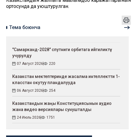
Казакстандын жалпыга маалымдоо каражаттарынын
ортосунда да уюштурулган.
Тема боюнча
"Самарканд-2028" спутниги орбитага ийгиликтүү
учурулду
07 Август 2026
220
Казакстан мектептеринде жасалма интеллектти 1-
класстан окутуу пландалууда
06 Август 2026
254
Казакстандын жаңы Конституциясынын аудио
жана видео версиялары сунушталды
24 Июль 2026
1751