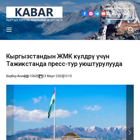
Кыр
Кыргызстандын ЖМК өкүлдөрү үчүн
Тажикстанда пресс-тур уюштурулууда
Борбор Азия
10605
23 Март 2026
10:10