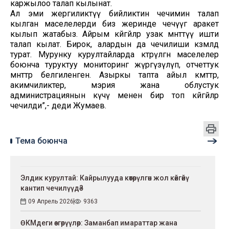
каржылоо талап кылынат.
Ал эми жергиликтүү бийликтин чечимин талап
кылган маселелерди биз жеринде чечүүгө аракет
кылып жатабыз. Айрым көйгөйлөр узак мөөнөттүү ишти
талап кылат. Бирок, алардын да чечилиши көзөмөлдө
турат. Мурунку курултайларда көтөрүлгөн маселелер
боюнча туруктуу мониторинг жүргүзүлүп, отчеттук
мөөнөттөр белгиленген. Азыркы тапта айыл өкмөттөр,
акимчиликтер, мэрия жана облустук
администрациянын күчү менен бир топ көйгөйлөр
чечилди”,- деди Жумаев.
Тема боюнча
Элдик курултай: Кайрылууда көтөрүлгөн жол көйгөйү
кантип чечилүүдө?
09 Апрель 2026
9363
ӨКМдеги өзгөрүүлөр: Заманбап имараттар жана