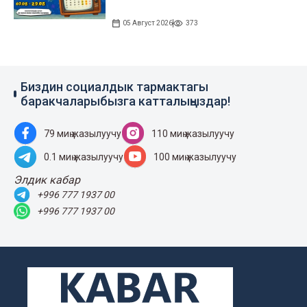
05 Август 2026
373
Биздин социалдык тармактагы
баракчаларыбызга катталыңыздар!
79 миң жазылуучу
110 миң жазылуучу
0.1 миң жазылуучу
100 миң жазылуучу
Элдик кабар
+996 777 1937 00
+996 777 1937 00