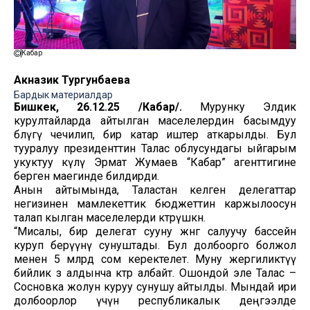
Кабар
Акназик Тургунбаева
Бардык материалдар
Бишкек, 26.12.25 /Кабар/.
Мурунку Элдик
курултайларда айтылган маселелердин басымдуу
бөлүгү чечилип, бир катар иштер аткарылды. Бул
тууралуу президенттин Талас облусундагы ыйгарым
укуктуу өкүлү Эрмат Жумаев “Кабар” агенттигине
берген маегинде билдирди.
Анын айтымында, Таластан келген делегаттар
негизинен мамлекеттик бюджеттин каржылоосун
талап кылган маселелерди көтөрүшкөн.
“Мисалы, бир делегат сууну жөнгө салуучу бассейн
куруп берүүнү сунуштады. Бул долбоорго болжол
менен 5 млрд сом керектелет. Муну жергиликтүү
бийлик өз алдынча көтөрө албайт. Ошондой эле Талас –
Сосновка жолун куруу сунушу айтылды. Мындай ири
долбоорлор үчүн республикалык деңгээлде