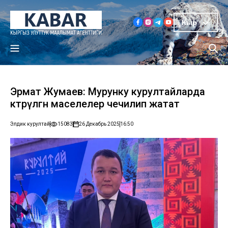
Кыр
Эрмат Жумаев: Мурунку курултайларда
көтөрүлгөн маселелер чечилип жатат
Элдик курултай
15083
26 Декабрь 2025
16:50