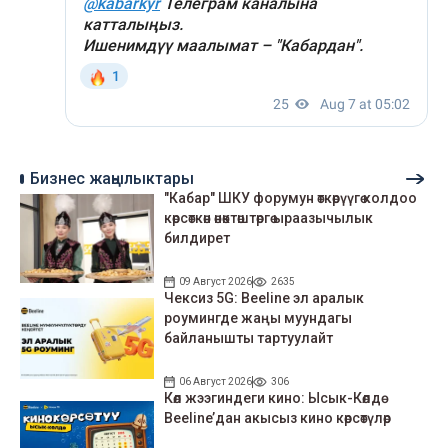
Бизнес жаңылыктары
"Кабар" ШКУ форумун өткөрүүгө колдоо
көрсөткөн өнөктөштөргө ыраазычылык
билдирет
09 Август 2026
2635
Чексиз 5G: Beeline эл аралык
роумингде жаңы муундагы
байланышты тартуулайт
06 Август 2026
306
Көл жээгиндеги кино: Ысык-Көлдө
Beeline’дан акысыз кино көрсөтүлөр