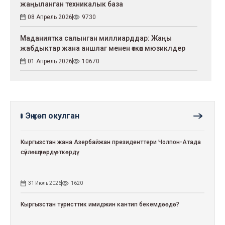
жаңыланган техникалык база
08 Апрель 2026
9730
Маданиятка салынган миллиарддар: Жаңы
жабдыктар жана аншлаг менен өткөн мюзиклдер
01 Апрель 2026
10670
Эң көп окулган
Кыргызстан жана Азербайжан президенттери Чолпон-Атада
сүйлөшүүлөрдү өткөрдү
31 Июль 2026
1620
Кыргызстан туристтик имиджин кантип бекемдөөдө?