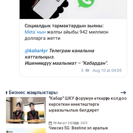
Бизнес жаңылыктары
"Кабар" ШКУ форумун өткөрүүгө колдоо
көрсөткөн өнөктөштөргө
ыраазычылык билдирет
09 Август 2026
2675
Чексиз 5G: Beeline эл аралык