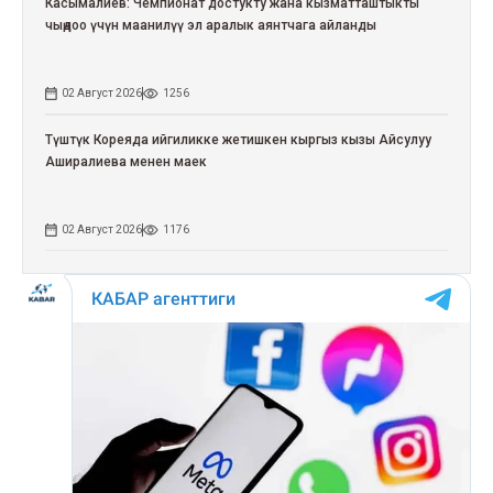
Касымалиев: Чемпионат достукту жана кызматташтыкты
чыңдоо үчүн маанилүү эл аралык аянтчага айланды
02 Август 2026
1256
Түштүк Кореяда ийгиликке жетишкен кыргыз кызы Айсулуу
Аширалиева менен маек
02 Август 2026
1176