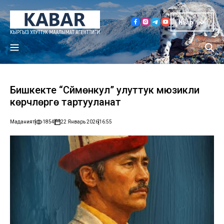
Кыр
Бишкекте “Сүймөнкул” улуттук мюзикли
көрүүчүлөргө тартууланат
Маданият
1854
22 Январь 2026
16:55