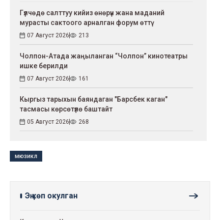
Гүлчөдө салттуу кийиз өнөрүн жана маданий
мурасты сактоого арналган форум өттү
07 Август 2026
213
Чолпон-Атада жаңыланган “Чолпон” кинотеатры
ишке берилди
07 Август 2026
161
Кыргыз тарыхын баяндаган "Барсбек каган"
тасмасы көрсөтүлө баштайт
05 Август 2026
268
мюзикл
Эң көп окулган