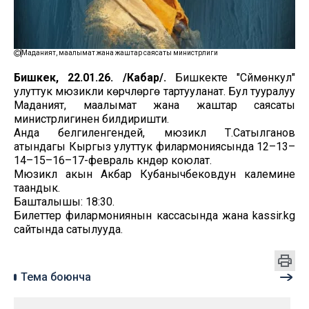
Маданият, маалымат жана жаштар саясаты министрлиги
Бишкек, 22.01.26. /Кабар/.
Бишкекте "Сүймөнкул"
улуттук мюзикли көрүүчүлөргө тартууланат. Бул тууралуу
Маданият, маалымат жана жаштар саясаты
министрлигинен билдиришти.
Анда белгиленгендей, мюзикл Т.Сатылганов
атындагы Кыргыз улуттук филармониясында 12–13–
14–15–16–17-февраль күндөрү коюлат.
Мюзикл акын Акбар Кубанычбековдун калемине
таандык.
Башталышы: 18:30.
Билеттер филармониянын кассасында жана kassir.kg
сайтында сатылууда.
Тема боюнча