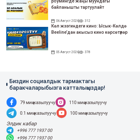
роумингде жаңы муундагы
байланышты тартуулайт
06 Август 2026
312
Көл жээгиндеги кино: Ысык-Көлдө
Beeline’дан акысыз кино көрсөтүлөр
05 Август 2026
378
Биздин социалдык тармактагы
баракчаларыбызга катталыңыздар!
79 миң жазылуучу
110 миң жазылуучу
0.1 миң жазылуучу
100 миң жазылуучу
Элдик кабар
+996 777 1937 00
+996 777 1937 00