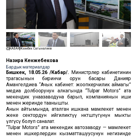
KABAR
Жээнбек Сагыналиев
Назира Кенжебекова
Бардык материалдар
Бишкек, 18.05.26 /Кабар/.
Министрлер кабинетинин
төрагасынын биринчи орун басары Данияр
Амангелдиев “Ачык кабинет: жоопкерчилик аймагы”
медиа долбоорунун алкагында “Tulpar Motors” ата
мекендик унаазаводуна барып, компаниянын иши
менен жеринде таанышты.
Анын айтымында, аталган ишкана мамлекет менен
жеке сектордун ийгиликтүү өнөктөштүгүнүн мыкты
үлгүсү болуп саналат.
“Tulpar Motors” ата мекендик автозаводу — мамлекет
менен ишкерлердин кызматташуусунун негизинде