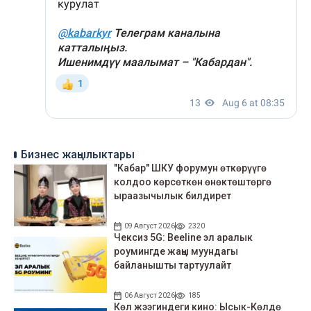
Бизнес жаңылыктары
"Кабар" ШКУ форумун өткөрүүгө
колдоо көрсөткөн өнөктөштөргө
ыраазычылык билдирет
09 Август 2026
2320
Чексиз 5G: Beeline эл аралык
роумингде жаңы муундагы
байланышты тартуулайт
06 Август 2026
185
Көл жээгиндеги кино: Ысык-Көлдө