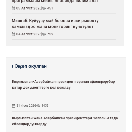
программасы менен Японияда билим алат
05 Август 2026
451
Минкаб: Күйүүчү май боюнча ички рынокту
камсыздоо жана мониторинг күчөтүлөт
04 Август 2026
759
Эң көп окулган
Кыргызстан-Азербайжан президенттеринин сүйлөшүүлөрү: бир
катар документтерге кол коюлду
31 Июль 2026
1435
Кыргызстан жана Азербайжан президенттери Чолпон-Атада
сүйлөшүүлөрдү өткөрдү