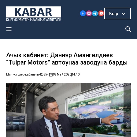
Кыр
Ачык кабинет: Данияр Амангелдиев
“Tulpar Motors” автоунаа заводуна барды
Министрлер кабинети
554
18 Май 2026
14:40