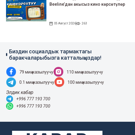
Beeline’дан акысыз кино көрсөтүлөр
05 Август 2026
263
Биздин социалдык тармактагы
баракчаларыбызга катталыңыздар!
79 миң жазылуучу
110 миң жазылуучу
0.1 миң жазылуучу
100 миң жазылуучу
Элдик кабар
+996 777 193 700
+996 777 193 700