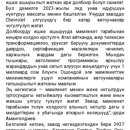
ишке ашырылып жаткан ири долбоор болуп саналат.
Бул демилге 2023-жылы өлкөдө унаа өндүрүшүн
өнүктүрүү максаты менен башталган. Учурда заводдо
Chevrolet үлгүсүндөгү бир катар автоунаалар
чогултулуп жатат.
Долбоорду ишке ашырууда мамлекет тарабынан
кеңири колдоо көрсөтүлгөн. Атап айтканда, жер тилкесин
трансформациялоо, уруксат берүүчү документтерди
даярдоо, сертификация маселелери чечилип,
каржылык жардам дагы берилген. Мындан
тышкары, автолизинг программасы аркылуу
жарандардын унаа сатып алуусун жеңилдетүү үчүн 1
миллиард сом бөлүнгөн. Ошондой эле мамлекеттик
мекемелерге ушул компаниянын автоунаалары
тапшырылып жатканы маалым.
Эң негизгиси — мамлекет менен жеке өнөктөштөрдүн
ортосундагы натыйжалуу кызматташтык жана анын
жакшы үлгүсү түзүлүп жатат. Завод мамлекет
тарабынан толук колдоого алынып, өнөктөштөр дагы өз
милдеттерин өз убагында аткарып келишүүдө”,-деди
Амангелдиев.
Белгилей кетсек, завод негизделгенден бери 3937