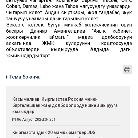
автоунаа чыгарган. Компания Captiva, Tracker, Onix,
Cobalt, Damas, Labo жана Tahoe үлгүсүндөгү унааларды
чыгарып келет. Андан сырткары, жол тандабас, жүк
ташуучу унаалары да чыгарылып келет.
Эскерте кетсек, бүгүн минкаб жетекчисинин орун
басары Данияр Амангелдиев “Ачык кабинет:
жоопкерчилик аймагы” медиа долбоорунун
алкагында ЖМК өкүлдөрүнүн коштоосунда
объектилерди кыдырууда. Алдыда дагы
жыйындарды өткөрөт.
Тема боюнча
Касымалиев: Кыргызстан Россия менен
биргелешкен жаңы долбоорлорду ишке ашырууга
кызыкдар
06 Август 2026
261
Кыргызстандык 20 мамкызматкер JDS